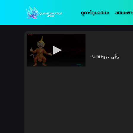
ดูการ์ตูนอนิเมะ
อนิเมะพา
รับชม
107 ครั้ง
Volume
90%