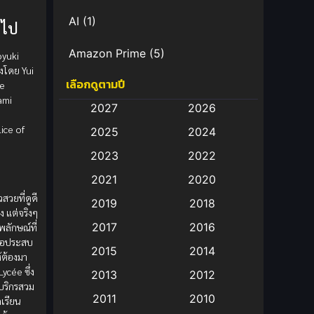
AI
(1)
วไป
Amazon Prime
(5)
oyuki
งโดย Yui
เลือกดูตามปี
re
Anal (ประตูหลัง)
(11)
ami
2027
2026
Animation
(583)
ice of
2025
2024
Animation การ์ตูน
(88)
2023
2022
2021
2020
Animation อนิเมะ
(72)
วสวยที่ดูดี
2019
2018
 แต่จริงๆ
Animation แอนิเมชั่น
(1)
2017
2016
พลักษณ์ที่
อเธอประสบ
Animation แอนิเมชัน
(19)
2015
2014
ห้ต้องมา
Lycée ซึ่ง
2013
2012
anime
(9)
้บริกรสวม
2011
2010
เรียน
Anime อนิเมะ
(112)