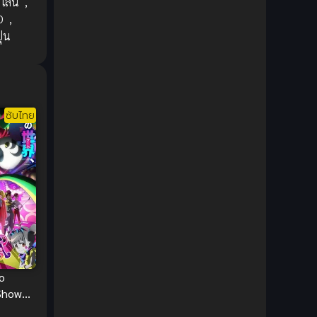
ไลน์
,
1980
1979
Comic Book การ์ตูน
(1)
D
,
1977
1972
ุ่น
Coming of Age ก้าวพ้นวัย
(7)
Coming-of-Age ก้าวผ่านวัย
(6)
Creampie (หลั่งใน)
(19)
ซับไทย
Crime
(8)
Crime อาชญากรรม
(10)
Cultivation
(33)
Cyberpunk
(4)
Dark Fantasy
(25)
o
Show
Dark Fantasy ดาร์กแฟนตาซี
(1)
ะการ