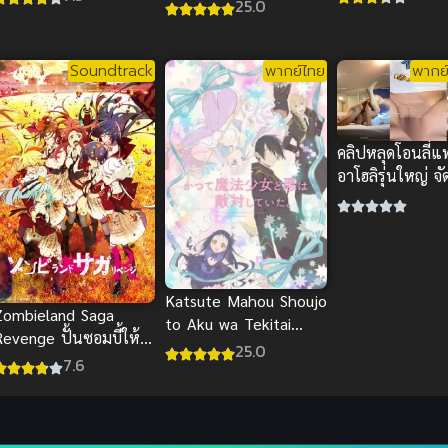
25.0
แสดงสยองขวัญแ
จักรวาล
Soundtrack
พากย์ไทย
พากย์
คลิปหลุดโอนลี่แ
อาโฮลิรุ่นใหญ่ จ
ปล่อยของใน ครา
สะใจ
Katsute Mahou Shoujo
Zombieland Saga
to Aku wa Tekitai
evenge ปั้นซอมบี้ให้
shiteita ซับไทย
25.0
เป็นไอดอล ภาค 2
7.6