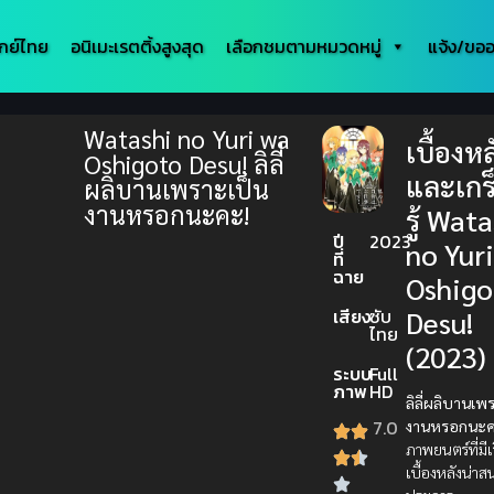
กย์ไทย
อนิเมะเรตติ้งสูงสุด
เลือกชมตามหมวดหมู่
แจ้ง/ขออ
Watashi no Yuri wa
เบื้องหล
Oshigoto Desu! ลิลี่
และเกร
ผลิบานเพราะเป็น
งานหรอกนะคะ!
รู้ Wat
ปี
2023
no Yur
ที่
ฉาย
Oshigo
เสียง
ซับ
Desu!
ไทย
(2023)
ระบบ
Full
ภาพ
HD
ลิลี่ผลิบานเพ
7.0
งานหรอกนะค
ภาพยนตร์ที่มีเ
เบื้องหลังน่า