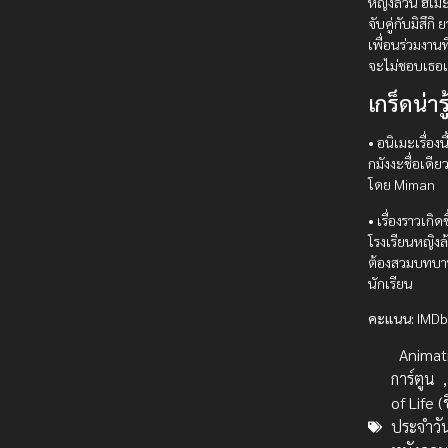
หญิงล้วน ฮิเม
จับคู่กับมิสึกิ
เพื่อนร่วมงานท
จะไม่ชอบเธอ
เกร็ดน่ารู
• อนิเมะเรื่องน
กมังงะชื่อเดีย
โดย Miman
• เรื่องราวเกิด
โรงเรียนหญิงล้
ต้องสวมบทบา
นักเรียน
คะแนน:
IMDb
Animat
การ์ตูน
of Life (
ประจำวั