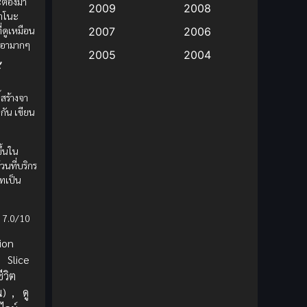
ะต้องมา
2009
2008
 ยาโนะ
Big tits (นมใหญ่)
(19)
ี่ดูเหมือน
2007
2006
เอามากๆ
2005
2004
Bitch (ผู้หญิงร่าน)
(1)
้
2003
2002
Blackmail (ข่มขู่)
(1)
ี้สร้างจา
2001
2000
วกัน เขียน
Blood
(1)
1999
1998
1997
1996
ขึ้นใน
Bondage (ทาส)
(1)
วนที่บริกร
1993
1992
ทเป็น
boys love
(1)
1991
1990
Censored (เซ็นเซอร์)
1989
(19)
1988
 7.0/10
1987
1985
ion
Comedy (ตลก)
(235)
,
Slice
1984
1983
ชีวิต
Comedy (ตลก)
(85)
1982
1981
น)
,
ดู