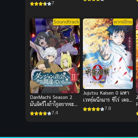
7
Soundtrack
พากย์ไทย
Jujutsu Kaisen 0 มหา
DanMachi Season 2
เวทย์ผนึกมาร ซีโร่ เดอะ
มันผิดรึไงถ้าใจอยากจะ
R
มูฟวี่ พากย์ไทยสุดเดือด
7.8
พบรักในดันเจี้ยน ภาค 2
7.4