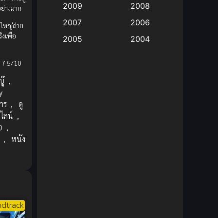
2009
2008
อย่างมาก
Big tits (นมใหญ่)
(19)
2007
2006
นใหญ่ถ่าย
งเพื่อ
2005
2004
Bitch (ผู้หญิงร่าน)
(1)
2003
2002
 7.5/10
Blackmail (ข่มขู่)
(1)
2001
2000
ู๊
,
Blood
(1)
1999
1998
y
าร
,
ดู
1997
1996
Bondage (ทาส)
(1)
ไลน์
,
1993
1992
D
,
boys love
(1)
1991
1990
,
หนัง
Censored (เซ็นเซอร์)
1989
(19)
1988
1987
1985
Comedy (ตลก)
(235)
1984
1983
Comedy (ตลก)
(85)
1982
1981
dtrack