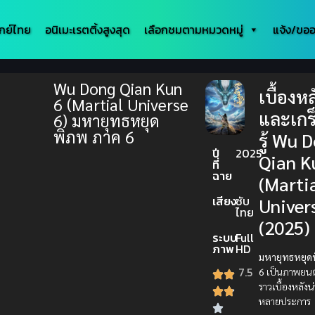
กย์ไทย
อนิเมะเรตติ้งสูงสุด
เลือกชมตามหมวดหมู่
แจ้ง/ขออ
Wu Dong Qian Kun
เบื้องหล
6 (Martial Universe
และเกร
6) มหายุทธหยุด
พิภพ ภาค 6
รู้ Wu 
ปี
2025
Qian K
ที่
ฉาย
(Marti
เสียง
ซับ
Univer
ไทย
(2025)
ระบบ
Full
ภาพ
HD
มหายุทธหยุด
7.5
6
เป็นภาพยนตร์ท
ราวเบื้องหลัง
หลายประการ