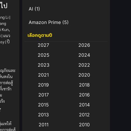
วไป
AI
(1)
g Li |
Amazon Prime
(5)
ang
i Kun,
เลือกดูตามปี
 | แนว
Anal (ประตูหลัง)
(11)
y | ปี
2027
2026
Animation
(583)
2025
2024
Animation การ์ตูน
(88)
2023
2022
ผจญภัยและ
2021
2020
Animation อนิเมะ
(72)
หลินตงใน
ารต่อสู้
2019
2018
ี่เขารัก
Animation แอนิเมชั่น
(1)
2017
2016
ม
จริง
Animation แอนิเมชัน
(19)
2015
2014
้
2013
2012
anime
(9)
่มเทให้
2011
2010
Anime อนิเมะ
(112)
ะการต่อสู้