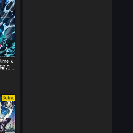
1980
1979
Comic Book การ์ตูน
(1)
1977
1972
Coming of Age ก้าวพ้นวัย
(7)
Coming-of-Age ก้าวผ่านวัย
(6)
Creampie (หลั่งใน)
(19)
Crime
(8)
Slime อ
ทีก็เป็น
Crime อาชญากรรม
(10)
บไทย
Cultivation
(33)
ซับไทย
Cyberpunk
(4)
Dark Fantasy
(25)
Dark Fantasy ดาร์กแฟนตาซี
(1)