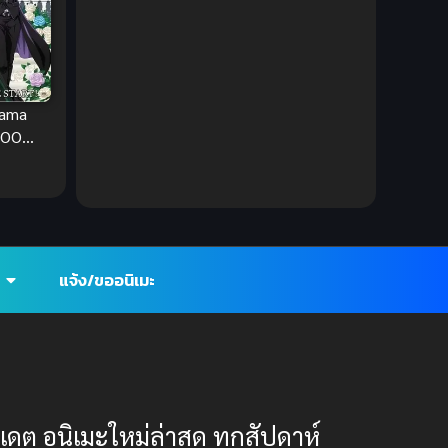
DC Comics
(2)
Demon (ปีศาจ)
(2)
Demons (ปีศาจ)
(6)
sama
BOO
Detective (นักสืบ)
(1)
ับไทย
Detective สืบสวน
(6)
Donghua
(89)
แจ้ง/ขออนิเมะ
Double penetration (สองรู)
(2)
Drama (ดราม่า)
(112)
Drama (ดราม่า)
(147)
ปเดต อนิเมะใหม่ล่าสุด ทุกสัปดาห์
DreamWorks
(4)