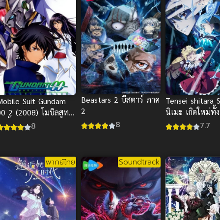
Beastars 2 บีสตาร์ ภาค
Tensei shitara 
Mobile Suit Gundam
2
นิเมะ เกิดใหม่ทั้ง
00 2 (2008) โมบิลสูท
สไลม์ ภาค 4 ซั
8
ันดั้ม ดับเบิลโอ ภาค 2
7.7
8
พากย์ไทย
Soundtrack