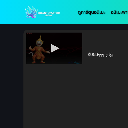
ดูการ์ตูนอนิเมะ
อนิเมะพา
รับชม
111 ครั้ง
Volume
90%