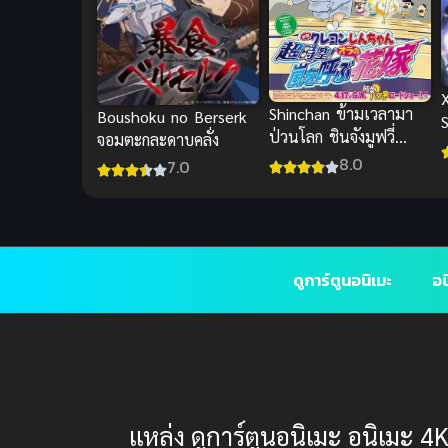
Shinchan ข้ามเวลามา
Boushoku no Berserk
ป่วนโลก ชินจังมูฟวี่
จอมตะกละดาบคลั่ง
พากย์ไทย อนิเมะย้อนยุค
8.0
7.0
สุดซึ้ง
ดูการ์ตูนอนิเมะ
อน
แหล่ง ดูการ์ตูนอนิเมะ อนิเมะ 4K