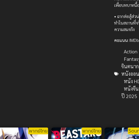
เพื่อบทบาทนี้
• ฉากต่อสู้ส่ว
ทำในสถานที่จริ
ความสมจริง
คะแนน:
IMDb
Action บ
Fantas
จินตนาก
หนังออน
หนัง H
หนังจีน
ปี 2025
พากย์ไทย
พากย์ไทย
Soun