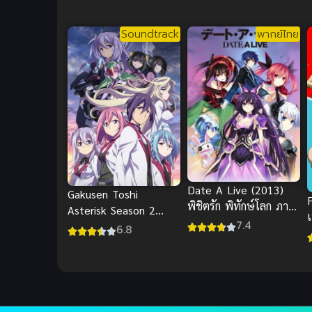
Soundtrack
พากย์ไทย
Date A Live (2013)
Gakusen Toshi
F
พิชิตรัก พิทักษ์โลก ภาค
Asterisk Season 2
1
7.4
โรงเรียนสัประยุทธ์ แอส
6.8
เทอริสก์ ภาค 2