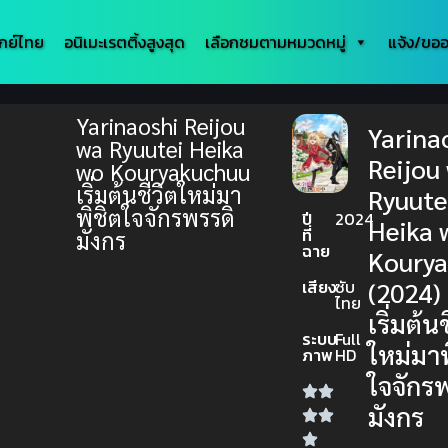
กย์ไทย
อนิเมะเรตติ้งสูงสุด
เลือกชมตามหมวดหมู่
แจ้ง/ขออ
Yarinaoshi Reijou
Yarina
wa Ryuutei Heika
Reijou
wo Kouryakuchuu
เริ่มต้นชีวิตใหม่มา
Ryuute
พิชิตใจจักรพรรดิ
ปี
2024
Heika 
ที่
มังกร
ฉาย
Koury
เสียง
ซับ
(2024)
ไทย
เริ่มต้น
ระบบ
Full
ใหม่มาพ
ภาพ
HD
ใจจักร
มังกร