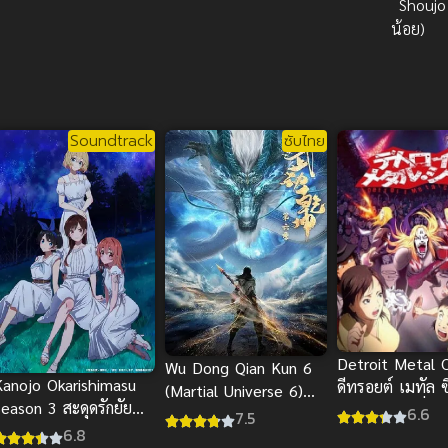
Shoujo
น้อย)
Soundtrack
ซับไทย
Detroit Metal C
Wu Dong Qian Kun 6
Kanojo Okarishimasu
ดีทรอยต์ เมทัล ซิต
(Martial Universe 6)
eason 3 สะดุดรักยัย
คนรกโยกลืมติ๋ม 
6.6
มหายุทธหยุดพิภพ ภาค
7.5
แฟนเช่า ภาค 3
6.8
6