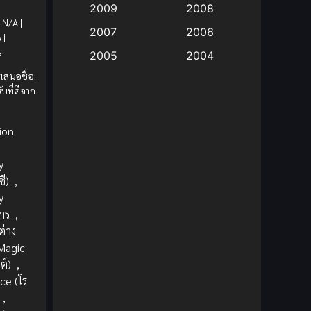
2009
2008
N/A |
Big tits (นมใหญ่)
(19)
2007
2006
 |
น
2005
2004
Bitch (ผู้หญิงร่าน)
(1)
เสนอชื่อ:
2003
2002
บที่ดีจาก
Blackmail (ข่มขู่)
(1)
2001
2000
Blood
(1)
1999
1998
ion
1997
1996
Bondage (ทาส)
(1)
y
1993
1992
ี)
,
boys love
(1)
y
1991
1990
าร
,
Censored (เซ็นเซอร์)
1989
(19)
1988
ต่าง
1987
1985
Magic
Comedy (ตลก)
(235)
ต์)
,
1984
1983
e (โร
Comedy (ตลก)
(85)
1982
1981
,