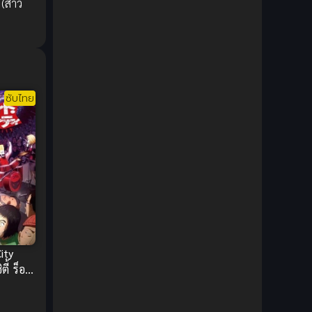
 (สาว
1980
1979
Comic Book การ์ตูน
(1)
1977
1972
Coming of Age ก้าวพ้นวัย
(7)
Coming-of-Age ก้าวผ่านวัย
(6)
ซับไทย
Creampie (หลั่งใน)
(19)
Crime
(8)
Crime อาชญากรรม
(10)
Cultivation
(33)
Cyberpunk
(4)
ity
Dark Fantasy
(25)
ี้ ร็อ
(ซับไทย)
Dark Fantasy ดาร์กแฟนตาซี
(1)