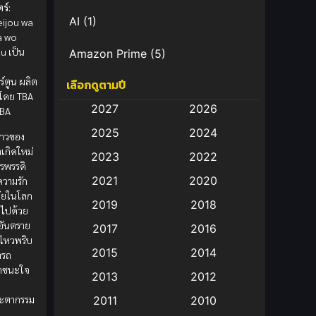
ร์:
AI
(1)
eijou wa
a wo
u เป็น
Amazon Prime
(5)
ว
์ตูน ผลิต
เลือกดูตามปี
Anal (ประตูหลัง)
(11)
บโดย TBA
2027
2026
TBA
Animation
(583)
2025
2024
งราวของ
Animation การ์ตูน
(88)
เกิดใหม่
2023
2022
กรพรรดิ
2021
2020
วความรัก
Animation อนิเมะ
(72)
ัยในโลก
2019
2018
มไปด้วย
Animation แอนิเมชั่น
(1)
อันตราย
2017
2016
้ไหวพริบ
Animation แอนิเมชัน
(19)
2015
2014
ารถ
อาชนะใจ
2013
2012
anime
(9)
ะ
ชะตากรรม
2011
2010
Anime อนิเมะ
(112)