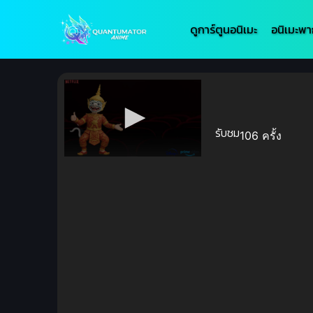
ดูการ์ตูนอนิเมะ
อนิเมะพา
รับชม
106 ครั้ง
Volume
90%