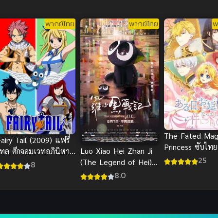
พากย์ไทย
พากย์ไทย
พ
The Fated Mag
airy Tail (2009) แฟรี่
Princess ซับไทย
Luo Xiao Hei Zhan Ji
เทล ศึกจอมเวทอภินิหาร
25
(The Legend of Hei)
ภาค 1
8
เฮย ภูตแมวมหัศจรรย์
8.0
พากย์ไทย