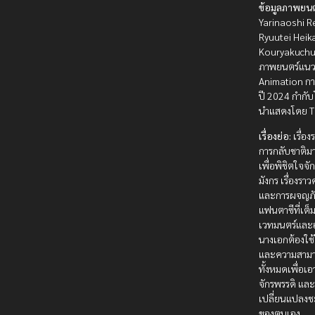
ข้อมูลภาพยนต
Yarinaoshi R
Ryuutei Heik
Kouryakuchu
ภาพยนตร์แน
Animation การ
ปี 2024 กำกั
นำแสดงโดย 
เรื่องย่อ:
เรื่อ
การกลับชาติมา
เพื่อพิชิตใจจั
มังกร เรื่องรา
และการผจญภ
แฟนตาซีที่เต็
เวทมนตร์และ
นางเอกต้องใช
และความสาม
ทั้งหมดเพื่อเ
จักรพรรดิ แล
เปลี่ยนแปลง
ของตนเอง