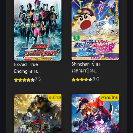
Shinchan ข้าม
Ex-Aid True
เวลามาป่วน
Ending ฉาก
โลก ชินจังมูฟ
จบที่แท้จริง
8.0
7.5
วี่ พากย์ไทย อ
ซับไทย สุด
นิเมะย้อนยุค
มันส์HD ชัดๆ
ซับไทย
พากย์ไทย
สุดซึ้ง
ยอดเยี่ยม