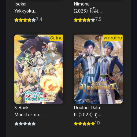
Isekai
Nimona
Yakkyoku
(2023) นิโม
เภสัชกรเทพ
นา พากย์ไทย
7.4
7.5
สองโลก
แอนิเมชัน
แฟนตาซีแอ
ซับไทย
พากย์ไทย
คชั่นสุดป่วน
น่ารัก
S-Rank
Douluo Dalu
Monster no
II (2023) ภูต
“Behemoth”
ถังซาน สำนัก
10
กระผม
ถังเลิศภพฯ
เป็น(เบฮี
ภาค 2