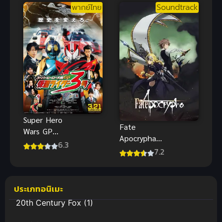
พากย์ไทย
Soundtrack
มอธ)มอนส
เตอร์ S แรงค์
แต่ตอนนี้ถูก
เอลฟ์เลี้ยงใน
ฐาน(แมว)ครับ
Super Hero
Fate
Wars GP
Apocrypha
Kamen Rider
6.3
มหาสงคราม
7.2
3 มหาศึกฮีโร่
จอกศักดิ์สิทธิ์
ประจัญบาน
GP ปะทะ
ประเภทอนิเมะ
มาสค์ไรเดอร์
หมายเลข 3
20th Century Fox
(1)
พากย์ไทย