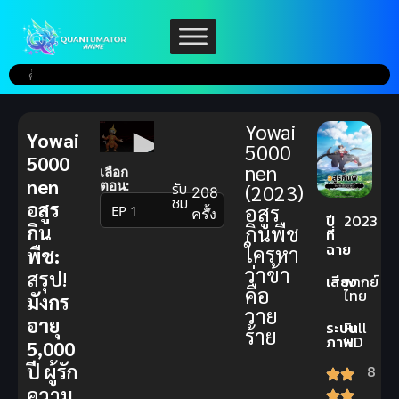
Yowai
Yowai
5000
5000
nen
เลือก
nen
ตอน:
รับ
(2023)
208
ชม
อสูร
อสูร
▼
ครั้ง
ปี
2023
กิน
กินพืช
ที่
ฉาย
ใครหา
พืช:
ว่าข้า
สรุป!
เสียง
พากย์
คือ
ไทย
มังกร
วาย
อายุ
ระบบ
Full
ร้าย
ภาพ
HD
5,000
ปี
ผู้รัก
8
ความ