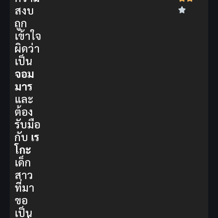
สงบ
ถูก
เข้าใจ
ผิดว่า
เป็น
จอม
มาร
และ
ต้อง
รับมือ
กับ
เร
โกะ
เด็ก
สาว
ที่มา
ขอ
เป็น