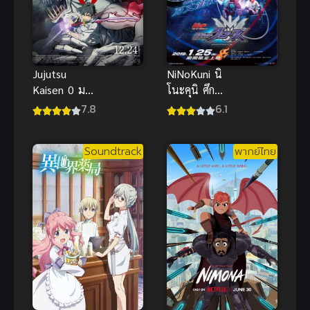
NiNoKuni นิ
Jujutsu
โนะคุนิ ศึก
Kaisen 0 มหา
พิภพคู่ขนาน
เวทย์ผนึกมาร
6.1
7.8
พากย์ไทย
ซีโร่ ซับไทย
Soundtrack
พากย์ไทย