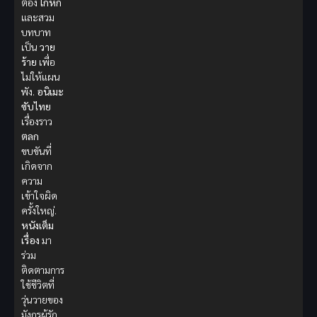
ต้อง
โกหก
และสวม
บทบาท
เป็น
วาย
ร้าย
เพื่อ
ไม่ให้แผน
พัง.
อนิเมะ
ซับไทย
เรื่องราว
ตลก
ขบขันที่
เกิดจาก
ความ
เข้าใจผิด
ครั้งใหญ่.
หนังเต็ม
เรื่อง
มา
ร่วม
ติดตามการ
ใช้ชีวิตที่
วุ่นวายของ
มังกรผู้รัก