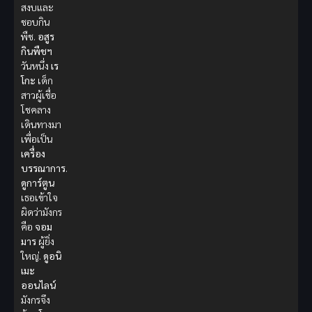
สงบและ
ชอบกิน
พืช.
อสูร
กินพืชฯ
วันหนึ่ง
เร
โกะ
เด็ก
สาวผู้เชื่อ
โชคลาง
เดินทางมา
เพื่อเป็น
เครื่อง
บรรณาการ
.
ดูการ์ตูน
เธอเข้าใจ
ผิดว่ามังกร
คือ
จอม
มาร
ผู้ยิ่ง
ใหญ่.
ดูอนิ
เมะ
ออนไลน์
มังกรจึง