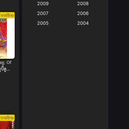
2009
2008
Big tits (นมใหญ่)
(19)
2007
2006
ากย์ไทย
2005
2004
Bitch (ผู้หญิงร่าน)
(1)
2003
2002
Blackmail (ข่มขู่)
(1)
2001
2000
Blood
(1)
1999
1998
sic Of
1997
1996
Bondage (ทาส)
(1)
ี้ดู
1993
1992
ร์
boys love
(1)
1991
1990
Censored (เซ็นเซอร์)
1989
(19)
1988
1987
1985
Comedy (ตลก)
(235)
1984
1983
ากย์ไทย
Comedy (ตลก)
(85)
1982
1981