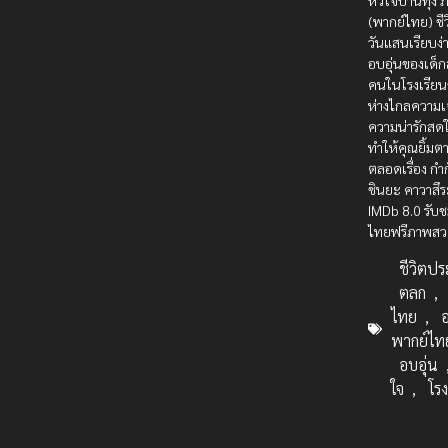
หัวใจบ้านทุ่ง 
(พากย์ไทย) ชี
วันแสนเรียบง
อบอุ่นของเด็กส
คนในโรงเรียน
ห่างไกลความเจ
ความน่ารักสดใ
ทำให้คุณยิ้มต
ตลอดเรื่อง กำ
ชินยะ คาวาสึ
IMDb 8.0 รับ
ไทยฟรีภาพส
ชีวิตปร
ตลก
,
ไทย
,
พากย์ไท
อบอุ่น
ใจ
,
โรง