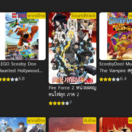
พากย์ไทย
Soundtrack
พ
LEGO Scooby Doo
ScoobyDoo! Mu
Haunted Hollywood
The Vampire สคูบ
อาถรรพ์เมืองมายา
มนต์เพลงแวมไพ
5.8
6.4
พากย์ไทย
Fire Force 2 หน่วยผจญ
คนไฟลุก ภาค 2
7
พากย์ไทย
ซับไทย
พ