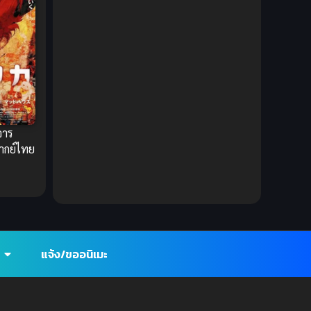
1980
1979
Comic Book การ์ตูน
(1)
1977
1972
Coming of Age ก้าวพ้นวัย
(7)
Coming-of-Age ก้าวผ่านวัย
(6)
Creampie (หลั่งใน)
(19)
จาร
Crime
(8)
ากย์ไทย
Crime อาชญากรรม
(10)
Cultivation
(33)
Cyberpunk
(4)
แจ้ง/ขออนิเมะ
Dark Fantasy
(25)
Dark Fantasy ดาร์กแฟนตาซี
(1)