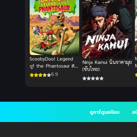
ScoobyDoo! Legend
Ninja Kamui นินจาคามุย
of the Phantosaur สคู
(ซับไทย)
เ
บี้ดู! ไดโนเสาร์คืนชีพ
6.9
ดูการ์ตูนอนิเมะ
อน