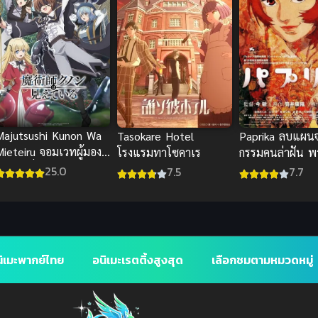
Majutsushi Kunon Wa
Tasokare Hotel
Paprika ลบแผน
Mieteiru จอมเวทผู้มอง
โรงแรมทาโซคาเร
กรรมคนล่าฝัน พ
ห็นทุกสิ่ง คุนอน ซับไทย
25.0
7.5
7.7
ิเมะพากย์ไทย
อนิเมะเรตติ้งสูงสุด
เลือกชมตามหมวดหมู่