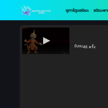
ดูการ์ตูนอนิเมะ
อนิเมะพา
รับชม
46 ครั้ง
Volume
90%