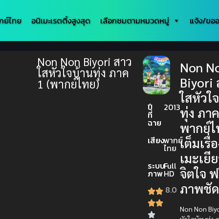
กย์ไทย
อนิเมะเรตติ้งสูงสุด
เลือกชมตามหมวดหมู่
แจ้ง/ขออ
Non Non Biyori สาว
Non N
ใสหัวใจบ้านทุ่ง ภาค
Biyori
1 (พากย์ไทย)
ใสหัวใ
ปี
2013
ทุ่ง ภา
ที่
ฉาย
พากย์ไ
เสียง
พากย์
เต็มเรื่
ไทย
เมะเยี
ระบบ
Full
จิตใจ ฟ
ภาพ
HD
ภาพชั
8.0
Non Non Biyo