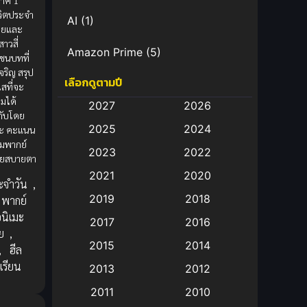
ภาค 1
วิตประจำ
AI
(1)
่ายและ
าวสี่
Amazon Prime
(5)
ชนบทที่
ริญ สรุป
เลือกดูตามปี
Anal (ประตูหลัง)
(11)
สที่จะ
ามได้
2027
2026
Animation
(583)
กับโดย
2025
2024
ระ คะแนน
ชมพากย์
Animation การ์ตูน
(88)
2023
2022
วยสบายตา
2021
2020
Animation อนิเมะ
(72)
ะจำวัน
,
2019
2018
พากย์
Animation แอนิเมชั่น
(1)
อนิเมะ
2017
2016
ย
,
Animation แอนิเมชัน
(19)
2015
2014
,
ฮีล
เรียน
2013
2012
anime
(9)
2011
2010
Anime อนิเมะ
(112)