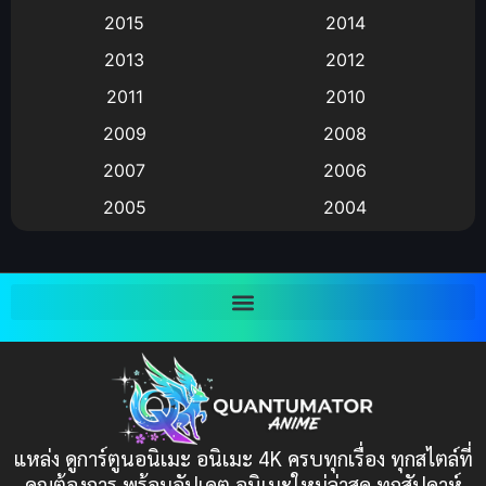
Animation แอนิเมชัน
(19)
2015
2014
2013
2012
anime
(9)
2011
2010
Anime อนิเมะ
(112)
2009
2008
Big tits (นมใหญ่)
(19)
2007
2006
2005
2004
Bitch (ผู้หญิงร่าน)
(1)
2003
2002
Blackmail (ข่มขู่)
(1)
2001
2000
Blood
(1)
1999
1998
1997
1996
Bondage (ทาส)
(1)
1993
1992
boys love
(1)
1991
1990
แหล่ง ดูการ์ตูนอนิเมะ อนิเมะ 4K ครบทุกเรื่อง ทุกสไตล์ที่
Censored (เซ็นเซอร์)
1989
(19)
1988
คุณต้องการ พร้อมอัปเดต อนิเมะใหม่ล่าสุด ทุกสัปดาห์