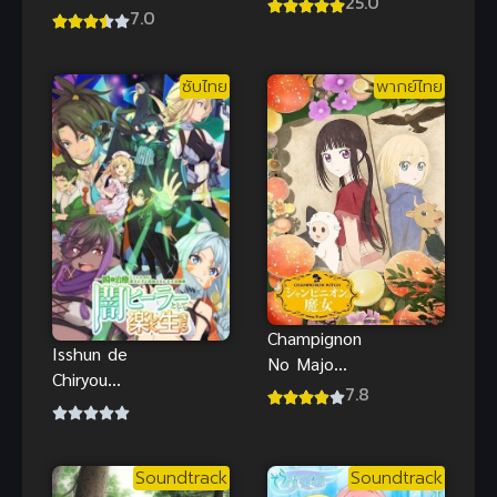
25.0
พากย์ไทย รัน
7.0
ภาค 2 2024
ม่าไอ้หนุ่มกังฟู
ซับไทย
เดอะมูฟวี่สนุก
ซับไทย
พากย์ไทย
Champignon
Isshun de
No Majo
Chiryou
แชมปิญอง
7.8
shiteita noni
โนะ มาโจะ
Yakutatazu
(ซับไทย)
to Tsuihou
Soundtrack
Soundtrack
นักเยียวยา