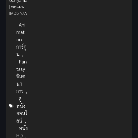
Uchiyama
| คะแนน
IMDb N/A
Ani
mati
on
การ์ตู
น
,
Fan
tasy
จินต
นา
การ
,
ดู
หนัง
ออนไ
ลน์
,
หนัง
HD
,