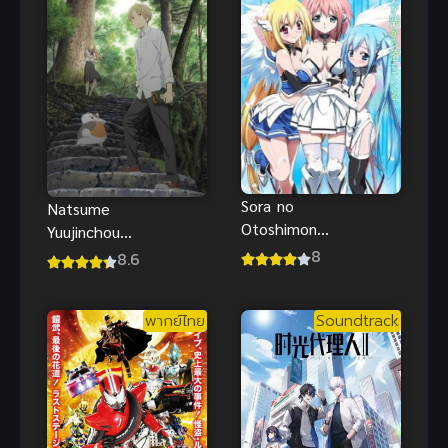
อัจฉริยะผู้ถูกไล่
ออกจากปาร์ตี้
ขอสนุกกับชีวิต
จากนี้ในฐานะ
หมอเถื่อน
Sora no
Natsume
Otoshimono
Yuujinchou
Forte ภาค 2
8
Go นัตสึเมะ
8.6
(2010) อลวน
กับบันทึกพิศวง
สุดป่วน
ภาค 5
นางฟ้าตัวยุ่ง
พากย์ไทย
Soundtrack