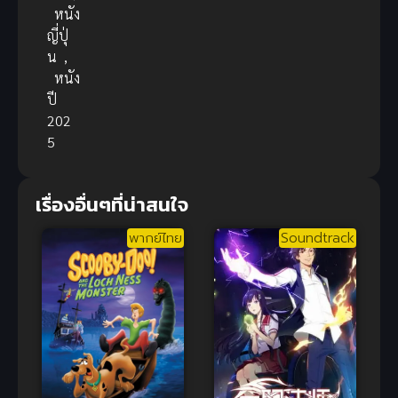
หนัง
ญี่ปุ่
น
,
หนัง
ปี
202
5
เรื่องอื่นๆที่น่าสนใจ
พากย์ไทย
Soundtrack