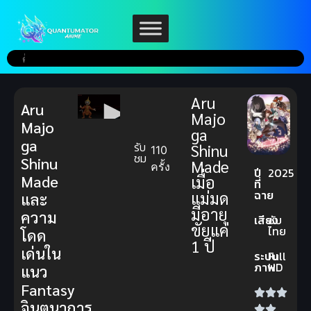
Aru
Aru
Majo
Majo
ga
ga
รับ
Shinu
110
ชม
Shinu
Made
ครั้ง
ปี
2025
Made
เมื่อ
ที่
ฉาย
แม่มด
และ
มีอายุ
ความ
เสียง
ซับ
ขัยแค่
ไทย
โดด
1 ปี
เด่นใน
ระบบ
Full
ภาพ
HD
แนว
Fantasy
จินตนาการ