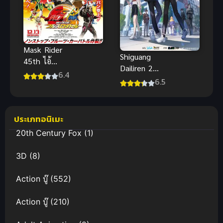
Mask Rider
Shiguang
45th ไอ้
Dailiren 2
มดแดง
6.4
(Link Click
6.5
อาละวาด
S2) ข้ามเวลา
พากย์ไทยHD
พิชิตภารกิจ
เต็มเรื่อง ภาพ
ภาค 2
ประเภทอนิเมะ
ชัดที่สุด
20th Century Fox
(1)
3D
(8)
Action บู๊
(552)
Action บู๊
(210)