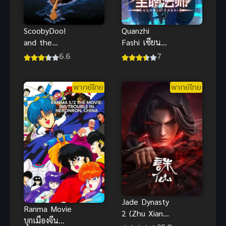
ScoobyDoo!
Quanzhi
and the
Fashi เซียน
Loch Ness
จอมเวทย์เต็ม
6.6
7
Monster สคูบี้
พิกัด ภาค 1
ดู อสูรกายใต้
พากย์ไทย
พากย์ไทย
บาดาล พากย์
ไทย
Jade Dynasty
Ranma Movie
2 (Zhu Xian
บุกเมืองจีน
2) จูเซียน