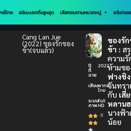
กย์ไทย
อนิเมะเรตติ้งสูงสุด
เลือกชมตามหมวดหมู่
แจ้ง/ขออ
Cang Lan Jue
ของรั
(2022) ของรักของ
ข้า :
สรุ
ข้า(จบแล้ว)
ความรั
ปี
2022
ห้ามข
ที่
ฉาย
ฟางชิ
จันทร
เสียง
พากย์
ไทย
กับ
เสี่
ระบบ
Full
หลานฮ
ภาพ
HD
นางฟ้า
8
น้อย