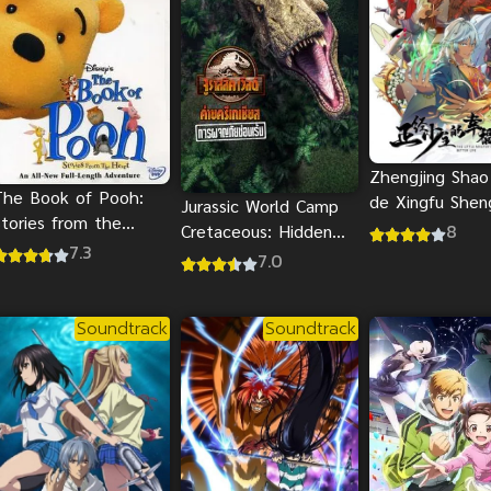
Zhengjing Shao
The Book of Pooh:
de Xingfu She
Jurassic World Camp
Stories from the
(2024) ชีวิตแส
8
Cretaceous: Hidden
Heart บันทึกของหมีพู
7.3
นายน้อย
Adventure พากย์ไทย
7.0
ื่อรักเพื่อนแท้
Soundtrack
Soundtrack