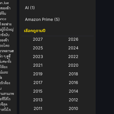
Lan Jue
AI
(1)
กของข้า
ีส์จีน
ance
Amazon Prime
(5)
์
ตงฟาง
ู้ยิ่งใหญ่
เลือกดูตามปี
Anal (ประตูหลัง)
(11)
กขังนับ
2027
2026
ของข้า
Animation
(583)
่อยโดย
2025
2024
ี่ยวหลานฮ
Animation การ์ตูน
(88)
ล็ก ๆ
ดูซี
2023
2022
เศษ ทั้ง
2021
2020
Animation อนิเมะ
(72)
ห้ต้อง
มณ์และ
2019
2018
ัง
Animation แอนิเมชั่น
(1)
2017
2016
รักต้อง
้น
Animation แอนิเมชัน
(19)
2015
2014
รามสามภพ
ือซีรีส์โร
2013
2012
anime
(9)
ซีสุด
2011
2010
าตรึงใจ
Anime อนิเมะ
(112)