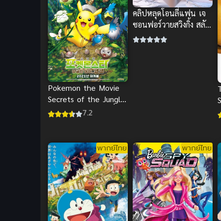
คลิปหลุดโอนลี่แฟน เจ
ซอนฟอร์วายสวิงกิ้ง สลับ
คู่จัดหนักรุมโทรมสุด
บันเทิง
Pokemon the Movie
Secrets of the Jungle
โปเกมอน เดอะ มูฟวี่
7.2
ความลับของป่าลึก พากย์
ส
ไทย
พากย์ไทย
พากย์ไทย