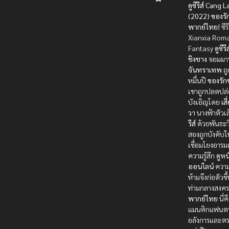
ดูซีรีส์ Cang 
(2022) ของรั
พากย์ไทย!
ซีร
Xianxia Rom
Fantasy
ดูซีรีส
ชิงชาง
จอมมารผ
จันทราเทพ
ถู
หมื่นปี
ของรัก
เขาถูกปลดปล
บังเอิญโดย
เส
วา
นางฟ้าตัวเ
รีส์
ด้วยพันธะวิ
สองถูกบังคับใ
เชื่อมโยงอาร
ความรู้สึก
ดูหน
ออนไลน์
ความ
ห้ามจึงก่อตัวขึ
ท่ามกลางสงค
พากย์ไทย
นี่ค
แมนติกแฟนตา
อลังการและตร