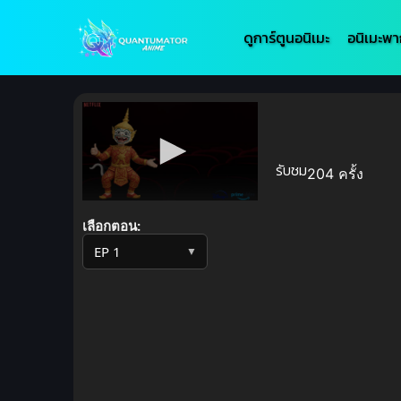
ดูการ์ตูนอนิเมะ
อนิเมะพา
รับชม
204 ครั้ง
Volume
90%
เลือกตอน:
▼