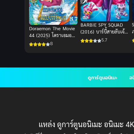
S
BARBIE SPY SQUAD
Doraemon The Movie
(2016) บาร์บี้สายลับเจ้า
44 (2025) โดราเอมอน
แ
เสน่ห์ พากย์ไทย
5.7
เดอะมูฟวี่ 44
8
ดูการ์ตูนอนิเมะ
อน
แหล่ง ดูการ์ตูนอนิเมะ อนิเมะ 4K