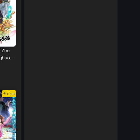
1980
1979
Comic Book การ์ตูน
(1)
1977
1972
Coming of Age ก้าวพ้นวัย
(7)
Coming-of-Age ก้าวผ่านวัย
(6)
Creampie (หลั่งใน)
(19)
 Zhu
nghuo
Crime
(8)
นสุขของ
Crime อาชญากรรม
(10)
Cultivation
(33)
ซับไทย
Cyberpunk
(4)
Dark Fantasy
(25)
Dark Fantasy ดาร์กแฟนตาซี
(1)