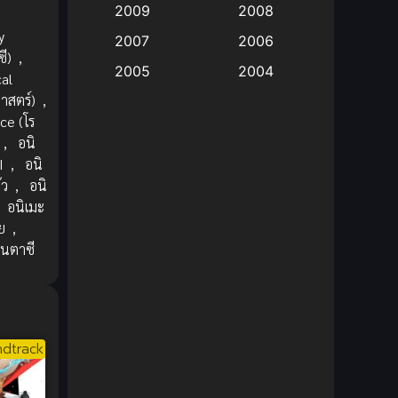
2009
2008
y
Big tits (นมใหญ่)
(19)
2007
2006
ี)
,
2005
2004
cal
Bitch (ผู้หญิงร่าน)
(1)
ศาสตร์)
,
2003
2002
Blackmail (ข่มขู่)
(1)
e (โร
2001
2000
,
อนิ
Blood
(1)
1999
1998
I
,
อนิ
้ว
,
อนิ
1997
1996
Bondage (ทาส)
(1)
,
อนิเมะ
1993
1992
ย
,
boys love
(1)
นตาซี
1991
1990
Censored (เซ็นเซอร์)
1989
(19)
1988
1987
1985
Comedy (ตลก)
(235)
1984
1983
dtrack
Comedy (ตลก)
(85)
1982
1981