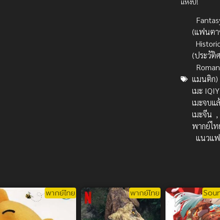
แห่งปี!
Fantas
(แฟนตาซ
Histori
(ประวัติ
Romanc
แมนติก)
เมะ IQIY
เมะจบแล
เมะจีน
พากย์ไท
แนวแฟ
พากย์ไทย
พากย์ไทย
Soun