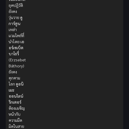
ยุคปฏิวัติ
ยังคง
วุ่นวาย
ดู
การ์ตูน
เหล่า
แวมไพร์ที่
นำโดย
เอ
อร์เซเบ็ต
บาโธรี่
(Erzsebet
Báthory)
ยังคง
คุกคาม
โลก
ดูอนิ
เมะ
ออนไลน์
ริกเตอร์
ต้องเผชิญ
หน้ากับ
ความมืด
มิดในสาย