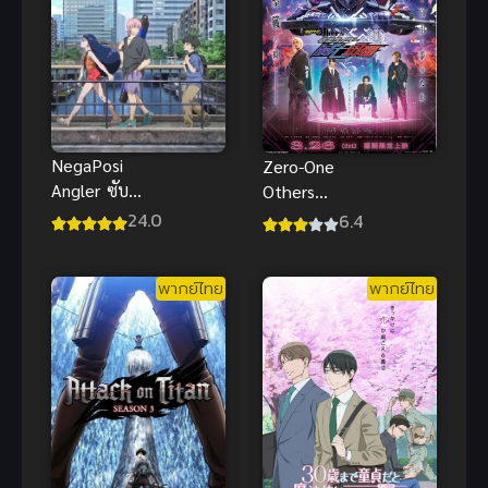
NegaPosi
Zero-One
Angler ซับ
Others
ไทย
Kamen Rider
24.0
6.4
MetsubouJinr
ai ซับไทย
พากย์ไทย
พากย์ไทย