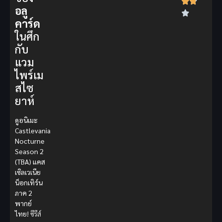
อลู
คาร์ด
ในศึก
กับ
แวม
ไพร์เม
สไซ
ยาห์
ดูอนิเมะ
Castlevania
Nocturne
Season 2
(TBA) แคส
เซิลเวเนีย
น็อกเทิร์น
ภาค 2
พากย์
ไทย!
ซีรีส์