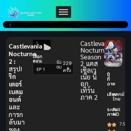
Castlevania:
Castlevania
Nocturne
Nocturne
Season
เลือก
2 :
ตอน:
รับ
2 แคส
229
ชม
สรุป!
เซิลเว
▼
ครั้ง
ปี
ริก
เนีย น็
ที่
อก
เตอร์
ฉาย
เทิร์น
เบลม
เสียง
พากย์
ภาค 2
อนต์
ไทย
และ
ระบบ
Full
การก
ภาพ
HD
ลับมา
7.5
ของ