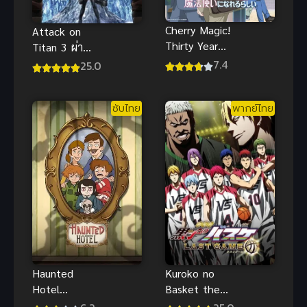
Cherry Magic!
Attack on
Thirty Years
Titan 3 ผ่า
of Virginity
พิภพไททัน
7.4
25.0
Can Make
ภาค 3 ซับไทย
You a Wizard
ซับไทย
พากย์ไทย
30 ยังซิงกับ
เวทมนตร์ปิ๊ง
รัก Cherry
Magic! Thirty
Years of
Virginity Can
Make You a
Wizard 30 ยัง
ซิงกับเวท
มนตร์ปิ๊งรัก
Kuroko no
Haunted
Basket the
Hotel
Movie Last
โรงแรมผีป่วน