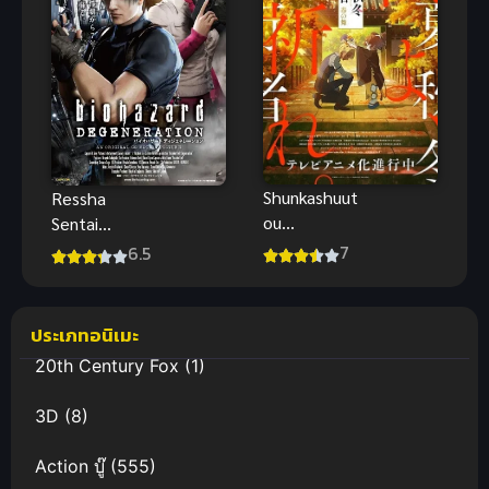
Shunkashuut
Ressha
ou
Sentai
Daikousha:
ToQGer vs
7
6.5
Haru no Mai
Kamen Rider
ลำนำรักผู้
Gaim ซับไทย
พิทักษ์ฤดูกาล
ประเภทอนิเมะ
ภาควสันตลีลา
20th Century Fox
(1)
(ซับไทย)
3D
(8)
Action บู๊
(555)