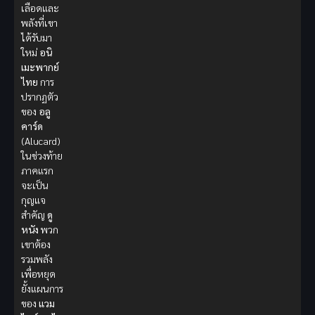
เลือดและ
พลังที่เขา
ได้รับมา
ใหม่
อนิ
เมะพากย์
ไทย
การ
ปรากฏตัว
ของ
อลู
คาร์ด
(Alucard)
ในช่วงท้าย
ภาคแรก
จะเป็น
กุญแจ
สำคัญ
ดู
หนัง
พวก
เขาต้อง
รวมพลัง
เพื่อหยุด
ยั้งแผนการ
ของ
แวม