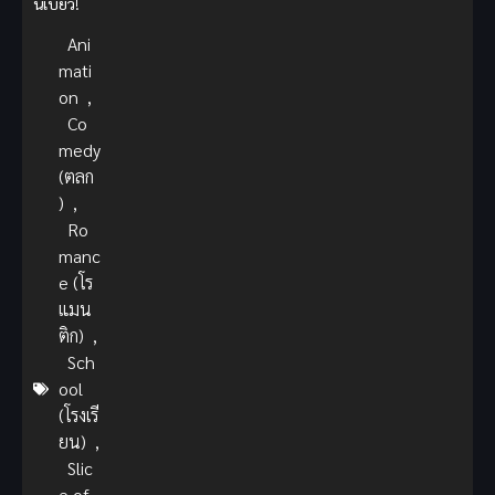
นิเบียว
!
Ani
mati
on
,
Co
medy
(ตลก
)
,
Ro
manc
e (โร
แมน
ติก)
,
Sch
ool
(โรงเรี
ยน)
,
Slic
e of