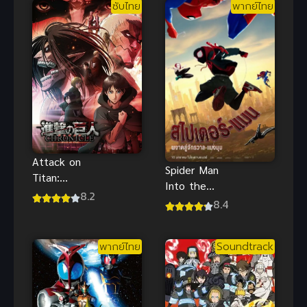
ซับไทย
พากย์ไทย
พากย์ไทย
Attack on
Spider Man
Titan:
Into the
Chronicle ผ่า
8.2
Spider Verse
8.4
พิภพไททัน
ผงาดสู่จักรวาล
เดอะมูฟวี่ ซับ
พากย์ไทย สุด
ไทย
พากย์ไทย
Soundtrack
ยอดมาก