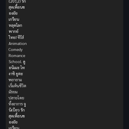
(2012) รัก
สุดเพี้ยนข
องยัย
เกรียน
หลุดโลก
พากย์
ไทย!
ซีรีส์
Animation
Comedy
Romance
School.
ดู
อนิเมะ
โท
งาชิ ยูตะ
พยายาม
เริ่มต้นชีวิต
มัธยม
ปลายโดย
ทิ้งอาการ
จู
นิเบียว
รัก
สุดเพี้ยนข
องยัย
เกรียน