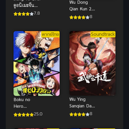
Wu Dong
ดูอนิเมะจีน
Qian Kun 2
สยบฟ้าพิชิต
7.8
(2022) มหา
8
ปฐพี ซับไทย
ยุทธหยุดพิภพ
แฟนตาซีสุด
ภาค 2
ตระการตา
พากย์ไทย
Soundtrack
Wu Ying
Boku no
Sanqian Dao
Hero
(2022) สาม
Academia 2
8
25.0
พันวิถีแห่ง
มายฮีโร่ อคา
นักรบ
เดเมีย ภาค 2