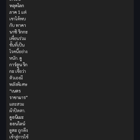
หลุดโลก
ภาค 1
แต่
เขาได้พบ
กับ
ทาคา
นาชิ ริกกะ
เพื่อนร่วม
ชั้นที่เป็น
โรคนี้อย่าง
หนัก.
ดู
การ์ตูน
ริก
กะ
เชื่อว่า
ตัวเองมี
พลังพิเศษ
“เนตร
ราชามาร”
และสวม
ผ้าปิดตา.
ดูอนิเมะ
ออนไลน์
ยูตะ
ถูกดึง
เข้าสู่การใช้