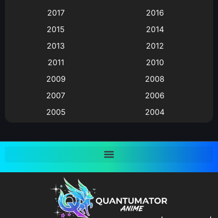
Animation แอนิเมชั่น
(1)
2017
2016
Animation แอนิเมชัน
(19)
2015
2014
2013
2012
anime
(9)
2011
2010
Anime อนิเมะ
(112)
2009
2008
Big tits (นมใหญ่)
(19)
2007
2006
2005
2004
Bitch (ผู้หญิงร่าน)
(1)
2003
2002
Blackmail (ข่มขู่)
(1)
2001
2000
Blood
(1)
1999
1998
1997
1996
Bondage (ทาส)
(1)
1993
1992
boys love
(1)
1991
1990