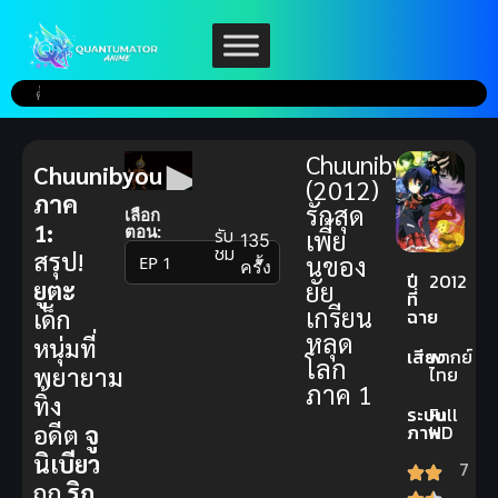
Chuunibyou
Chuunibyou
(2012)
ภาค
รักสุด
เลือก
1:
ตอน:
รับ
เพี้ย
135
ชม
สรุป!
นของ
▼
ครั้ง
ปี
2012
ยูตะ
ยัย
ที่
เกรียน
เด็ก
ฉาย
หลุด
หนุ่มที่
เสียง
พากย์
โลก
พยายาม
ไทย
ภาค 1
ทิ้ง
ระบบ
Full
อดีต
จู
ภาพ
HD
นิเบียว
7
ถูก
ริก