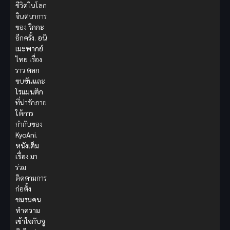
ชีวิตในโลก
จินตนาการ
ของ
ริกกะ
อีกครั้ง.
อนิ
เมะพากย์
ไทย
เรื่อง
ราว
ตลก
ขบขันและ
โรแมนติก
ที่น่ารักภาย
ใต้การ
กำกับของ
KyoAni
.
หนังเต็ม
เรื่อง
มา
ร่วม
ติดตามการ
ก่อตั้ง
ชมรมคน
ทำความ
เข้าใจกับจู