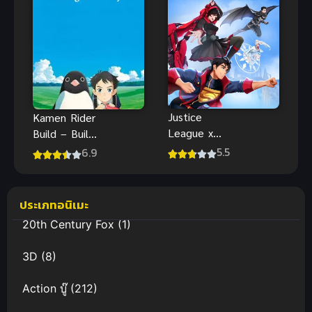
Justice
Kamen Rider
League x
Build – Build
RWBY 1 ซับ
New World
5.5
6.9
ไทย อนิเมะค
Cross-Z ซับ
รอสโอเวอร์
ไทย
ฮีโร่สุดมันส์น่า
ประเภทอนิเมะ
ดู
20th Century Fox
(1)
3D
(8)
Action บู๊
(212)