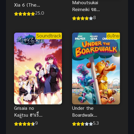
Mahoutsukai
Xia 6 (The
Reimeiki จอม
Outcast 6)
25.0
เวทแห่ง
8
ภายใต้หนึ่งคน
รุ่งอรุณ ภาค 1
ภาค 6 ซับไทย
Soundtrack
ซับไทย
Grisaia no
Under the
Kajitsu ฮาเร็ม
Boardwalk
ในรั้วโรงเรียน
ซับไทย อนิ
9
5.3
ภาค 1
เมะผจญภัย