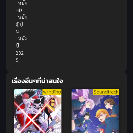
หนัง
HD
,
หนัง
ญี่ปุ่
น
,
หนัง
ปี
202
5
เรื่องอื่นๆที่น่าสนใจ
พากย์ไทย
Soundtrack