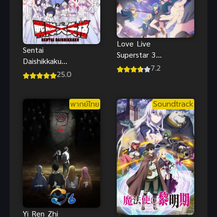
Love Live
Sentai
Superstar 3
Daishikkaku
เลิฟไลฟ์! ซู
7.2
ขบวนการ
25.0
เปอร์สตาร์!!
กำมะลอ ซับ
ภาค 3 (ซับ
ไทย
ไทย)
พากย์ไทย
Soundtrack
Yi Ren Zhi