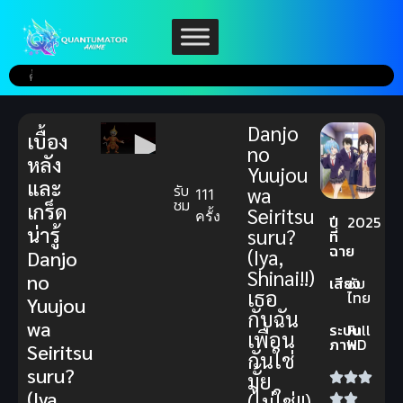
Danjo
เบื้อง
no
หลัง
Yuujou
และ
รับ
wa
111
ชม
เกร็ด
Seiritsu
ครั้ง
ปี
2025
น่ารู้
suru?
ที่
ฉาย
(Iya,
Danjo
Shinai!!)
no
เสียง
ซับ
เธอ
ไทย
Yuujou
กับฉัน
wa
ระบบ
Full
เพื่อน
ภาพ
HD
Seiritsu
กันใช่
suru?
มั้ย
(Iya,
(ไม่ใช่!!)