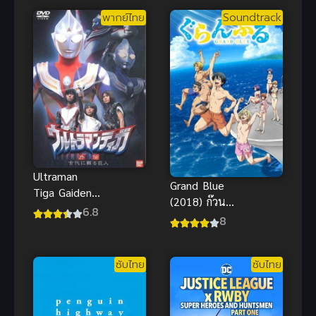
ของปูเสฉวน
พากย์ไทย
Soundtrack
น้อยริม
ชายหาดน่าดู
Ultraman
Grand Blue
Tiga Gaiden
(2018) ก๊วน
Revival อุลต
6.8
ป่วนชวนบุ๋งบุ๋ง
8
ร้าแมนทีก้า
ภาคพิเศษ
พากย์ไทยสุดๆ
ซับไทย
ซับไทย