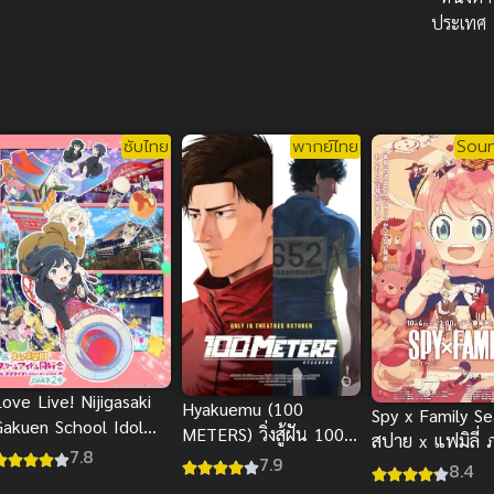
ประเทศ
ซับไทย
พากย์ไทย
Soun
ove Live! Nijigasaki
Hyakuemu (100
Spy x Family S
Gakuen School Idol
METERS) วิ่งสู้ฝัน 100
สปาย x แฟมิลี่ 
Doukoukai Kanketsu-
7.8
เมตร พากย์ไทย
7.9
8.4
hen Part1 เลิฟไลฟ์