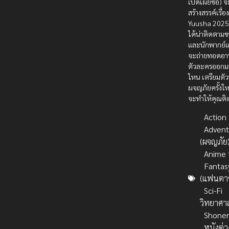
เปิดเผยชื่อ) จ
สร้างสรรค์เรื่
Yuusha 2025
ได้น่าติดตา
และนักพากย์
จะถ่ายทอดอา
ตัวละครออกมา
ไหน เตรียมตั
ผจญภัยครั้งให
จะทำให้คุณติ
Action บ
Advent
(ผจญภัย
Anime 
Fantas
(แฟนตาซ
Sci-Fi
วิทยาศา
Shone
หนังต่า