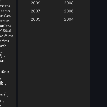
ะ
2009
2008
องราวของ
Big tits (นมใหญ่)
(19)
 ออกมา
2007
2006
มขนาดไหน
2005
2004
แต่ละคน
Bitch (ผู้หญิงร่าน)
(1)
รมณ์ของ
2003
2002
ได้ดีแค่
Blackmail (ข่มขู่)
(1)
2001
2000
วพบกับการ
ม่ที่อาจ
Blood
(1)
1999
1998
ดหนึบ!
1997
1996
Bondage (ทาส)
(1)
ู๊
,
1993
1992
ure
boys love
(1)
)
,
1991
1990
อนิเมะ
,
Censored (เซ็นเซอร์)
1989
(19)
1988
y
ี)
,
1987
1985
Comedy (ตลก)
(85)
1984
1983
สตร์
,
Comedy (ตลก)
(235)
1982
1981
n
,
ง