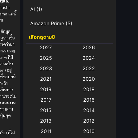
gita,
hashi
AI
(1)
ma แค่นี้
ว!
Amazon Prime
(5)
ีข้อมูล
เลือกดูตามปี
Anal (ประตูหลัง)
(11)
้าดูจากชื่อ
คาดว่าน่า
2027
2026
ะแนวผจญ
Animation
(583)
Fi ที่มี
2025
2024
วามเป็น
Animation การ์ตูน
(88)
2023
2022
n) อยู่
ี่ชอบอนิ
2021
2020
Animation อนิเมะ
(72)
ีพลัง
2019
2018
รเดินทาง
Animation แอนิเมชั่น
(1)
ก น่าจะไม่
2017
2016
น แถมงาน
Animation แอนิเมชัน
(19)
งามตาม
2015
2014
ปุ่นยุค
2013
2012
anime
(9)
2011
2010
ับ (ที่ไม่
Anime อนิเมะ
(112)