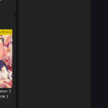
1980
1979
Comic Book การ์ตูน
(1)
1977
1972
Coming of Age ก้าวพ้นวัย
(7)
Coming-of-Age ก้าวผ่านวัย
(6)
dtrack
Creampie (หลั่งใน)
(19)
Crime
(8)
Crime อาชญากรรม
(10)
Cultivation
(33)
Cyberpunk
(4)
Dark Fantasy
(25)
eason 3
ภาค 3
Dark Fantasy ดาร์กแฟนตาซี
(1)