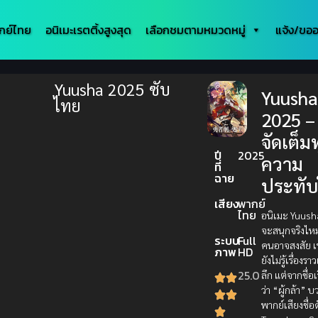
กย์ไทย
อนิเมะเรตติ้งสูงสุด
เลือกชมตามหมวดหมู่
แจ้ง/ขออ
Yuusha 2025 ซับ
Yuush
ไทย
2025 – 
จัดเต็ม
ปี
2025
ความ
ที่
ฉาย
ประทับ
เสียง
พากย์
ไทย
อนิเมะ Yuus
จะสนุกจริงไห
ระบบ
Full
คนอาจสงสัย เ
ภาพ
HD
ยังไม่รู้เรื่อง
25.0
ลึก แต่จากชื่อเ
ว่า “ผู้กล้า” 
พากย์เสียงชื่อ