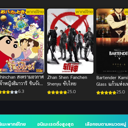
ชมรมสคูลไอดอลนิจิกะ
ากิ เดอะมูฟวี่ ปัจฉิมบท
พากย์ไทย
พากย์ไทย
พ
พาร์ท 1 ซับไทย
Shinchan สงครามอวกาศ
Zhan Shen Fanchen
Bartender Kami
จ้าหญิงฮิมาวาริ ชินจัง
Shenyu ซับไทย
Glass แก้วแห่งเ
พากย์ไทย อนิเมะสนุกน่า
ซับไทย
6.3
25.0
25.0
ู
ิเมะพากย์ไทย
อนิเมะเรตติ้งสูงสุด
เลือกชมตามหมวดหมู่