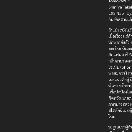
Tomokazu Su
Shin’ya Taka
และ Nao Tôya
ก็น่าติดตามแล้
ถึงแม้จะยังไม่ม
เนื้อเรื่อง แต่ถ
นักพากย์แล้ว 
จะเป็นอนิเม
ภัยแฟนตาซี Sci-
กลิ่นอายของค
โชเน็น (Shone
พอสมควร ใครท
เมะแนวต่อสู้ ม
พิเศษ หรือกา
เพื่อปกป้องโล
ผิดหวังแน่นอ
ภาพน่าจะสวย
สไตล์อนิเมะญี่
ใหม่
รอดูเลยว่าผู้กำก