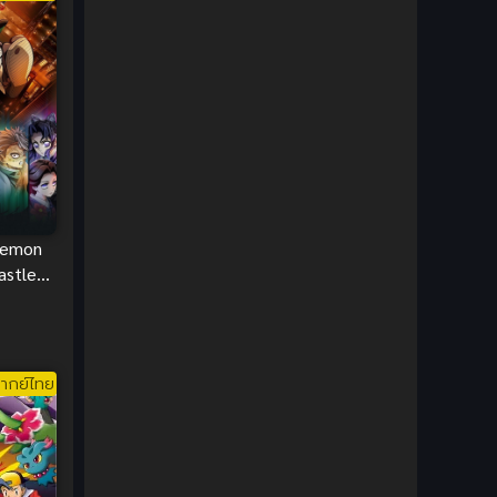
1980
1979
Comic Book การ์ตูน
(1)
1977
1972
Coming of Age ก้าวพ้นวัย
(7)
Coming-of-Age ก้าวผ่านวัย
(6)
Creampie (หลั่งใน)
(19)
Crime
(8)
Demon
Crime อาชญากรรม
(10)
Castle
Cultivation
(33)
Cyberpunk
(4)
ากย์ไทย
Dark Fantasy
(25)
Dark Fantasy ดาร์กแฟนตาซี
(1)