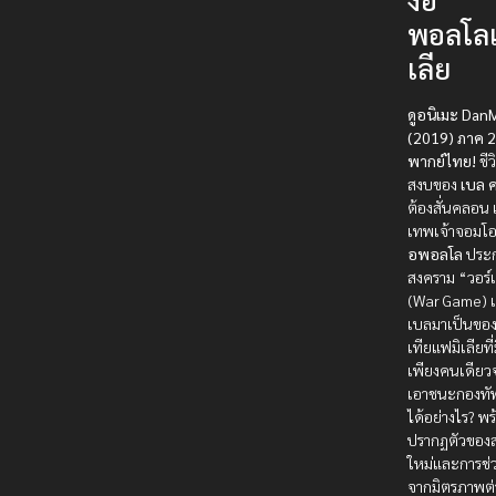
พอลโล
เลีย
ดูอนิเมะ Dan
(2019) ภาค 2
พากย์ไทย!
ชีว
สงบของ
เบล 
ต้องสั่นคลอน เ
เทพเจ้าจอมโอ
อพอลโล
ประ
สงคราม “วอร์
(War Game) เพ
เบลมาเป็นขอ
เทียแฟมิเลียที
เพียงคนเดียว
เอาชนะกองทัพ
ได้อย่างไร? พ
ปรากฏตัวของส
ใหม่และการช่
จากมิตรภาพต่