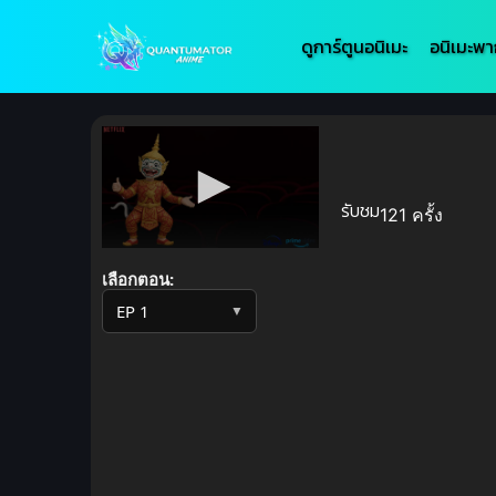
ดูการ์ตูนอนิเมะ
อนิเมะพา
รับชม
121 ครั้ง
Volume
90%
เลือกตอน:
▼