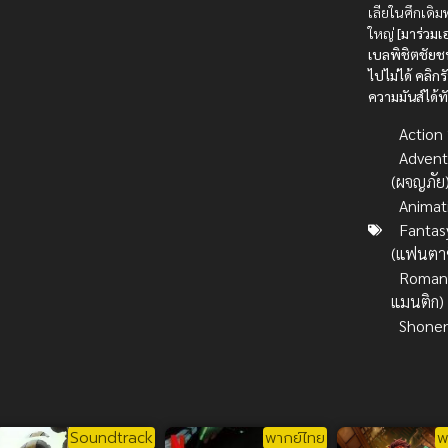
เลียในศึกเดิมพั
ใหญ่
[มาร่วมเ
เบลพิชิตชัยชน
ไปไม่ได้ คลิก
ความมันส์ได้ทั
Action บ
Advent
(ผจญภัย
Animat
Fantas
(แฟนตาซ
Romanc
แมนติก)
Shone
Soundtrack
พากย์ไทย
พ