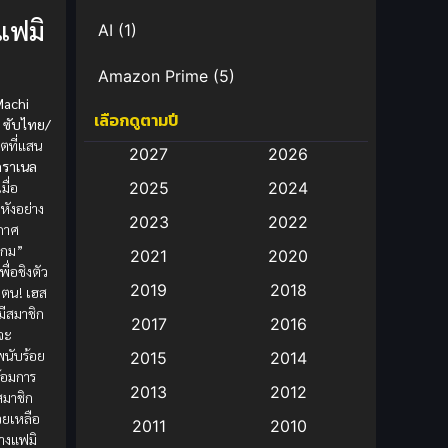
แฟมิ
AI
(1)
Amazon Prime
(5)
Machi
เลือกดูตามปี
Anal (ประตูหลัง)
(11)
 ซับไทย/
ิตที่แสน
2027
2026
คราเนล
Animation
(583)
มื่อ
2025
2024
หังอย่าง
Animation การ์ตูน
(88)
2023
2022
กาศ
เกม”
2021
2020
Animation อนิเมะ
(72)
ื่อชิงตัว
2019
2018
งตน! เฮส
Animation แอนิเมชั่น
(1)
่มีสมาชิก
2017
2016
จะ
Animation แอนิเมชัน
(19)
นับร้อย
2015
2014
ร้อมการ
2013
2012
มาชิก
anime
(9)
วยเหลือ
2011
2010
างแฟมิ
Anime อนิเมะ
(112)