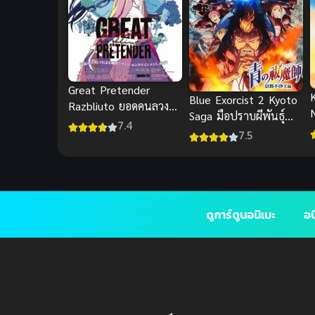
Great Pretender
Blue Exorcist 2 Kyoto
Razbliuto ยอดคนลวง
Saga มือปราบผีพันธุ์
โลก ภาค ราชบลิวโต
7.4
ซาตาน ภาค 2
7.5
พากย์ไทย
ดูการ์ตูนอนิเมะ
อน