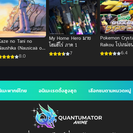
Pokemon Crysta
My Home Hero มาย
Kaze no Tani no
Raikou โปเกม่อ
โฮมฮีโร่ ภาค 1
Naushika (Nausicaä of
คริสตัล เดอะมูฟวี
6.4
7
the Valley of the
8.0
ตำนานสายฟ้า ไ
Wind) มหาสงคราม
หุบเขาแห่งสายลม พากย์
ไทย
ิเมะพากย์ไทย
อนิเมะเรตติ้งสูงสุด
เลือกชมตามหมวดหมู่