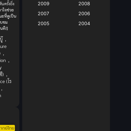
2009
2008
นครั้งยิ่ง
อาใจช่วย
Big tits (นมใหญ่)
(19)
2007
2006
ะที่ดูเป็น
รับชม
2005
2004
Bitch (ผู้หญิงร่าน)
(1)
นที!]
2003
2002
ู๊
,
Blackmail (ข่มขู่)
(1)
2001
2000
ure
Blood
(1)
)
,
1999
1998
ion
,
1997
1996
Bondage (ทาส)
(1)
y
1993
1992
ี)
,
boys love
(1)
e (โร
1991
1990
,
Censored (เซ็นเซอร์)
1989
(19)
1988
n
1987
1985
Comedy (ตลก)
(235)
1984
1983
Comedy (ตลก)
(85)
1982
1981
ากย์ไทย