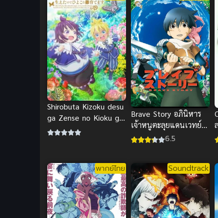
Shirobuta Kizoku desu
Brave Story อภินิหาร
O
ga Zense no Kioku ga
เจ้าหนูตะลุยแดนเวทย์
Haeta node Hiyoko na
Brave Story อภินิหาร
6.5
Otouto Sodatemasu
เจ้าหนูตะลุยแดนเวทย์
ขุนนางหมูขาวขอใช้
ความทรงจำชาติก่อน
พากย์ไทย
Soundtrack
เลี้ยงดูน้องชายลูกเจี๊ยบ