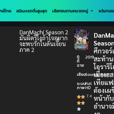
กย์ไทย
อนิเมะเรตติ้งสูงสุด
เลือกชมตามหมวดหมู่
แจ้ง/ขออ
DanMachi Season 2
DanMa
มันผิดรึไงถ้าใจอยาก
Season
จะพบรักในดันเจี้ยน
ภาค 2
ศึกวอร์
ปี
2019
สะท้าน
ที่
ฉาย
โอราริโ
เมื่อเฮส
เสียง
Soundtrack
เทียแฟม
ระบบ
Full
ภาพ
HD
ต้องเผ
7.4
หน้ากับ
อำนาจ
งอ