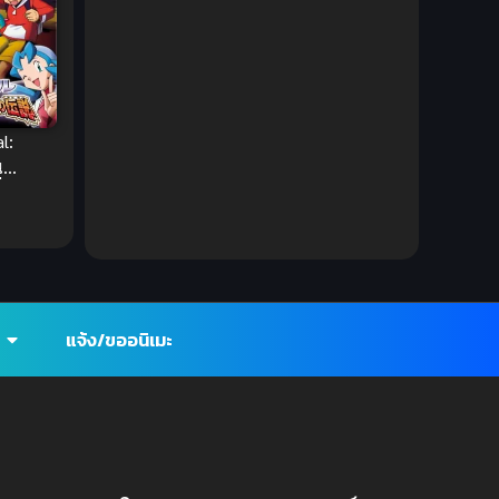
DC Comics
(2)
Demon (ปีศาจ)
(2)
Demons (ปีศาจ)
(6)
l:
น
Detective (นักสืบ)
(1)
่
รโค
Detective สืบสวน
(6)
Donghua
(89)
Double penetration (สองรู)
(2)
แจ้ง/ขออนิเมะ
Drama (ดราม่า)
(112)
Drama (ดราม่า)
(147)
DreamWorks
(4)