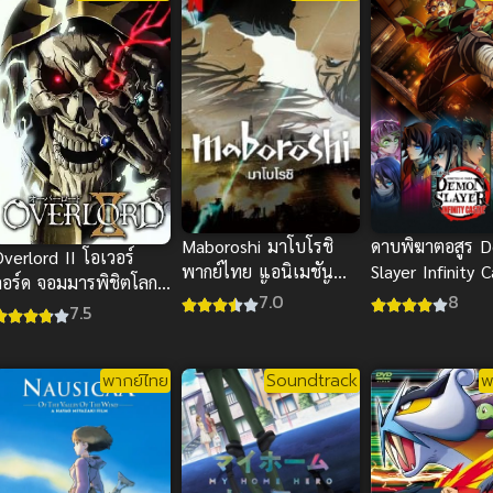
Maboroshi มาโบโรชิ
ดาบพิฆาตอสูร 
verlord II โอเวอร์
พากย์ไทย แอนิเมชัน
Slayer Infinity 
ลอร์ด จอมมารพิชิตโลก
ภาพสวย เนื้อหาลึกซึ้ง
(2025)
7.0
8
ภาค 2
7.5
โดนใจแน่
พากย์ไทย
Soundtrack
พ