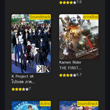
(2013) ปฏิบัติ
7.8
ซับไทย
การรักจักรกล
ทะยานฟ้า ดู
Soundtrack
พากย์ไทย
ฟรีHD
Kamen Rider
THE FIRST
And THE
6.7
K Project เค
NEXT พากย์
โปรเจค ภาค
ไทย
1
7
ซับไทย
Soundtrack