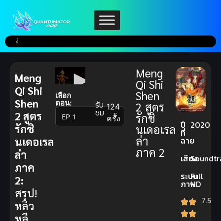
Meng
Meng
Qi Shi
Qi Shi
Shen
เลือก
Shen
ตอน:
รับ
2 สูตร
124
ชม
2 สูตร
รักซิ
▼
ครั้ง
ปี
2020
รักซิ
นเดอเรล
ที่
ล่า
ฉาย
นเดอเรล
ภาค 2
ล่า
เสียง
Soundtr
ภาค
ระบบ
Full
2:
ภาพ
HD
สรุป!
7.5
หลิว
หลี