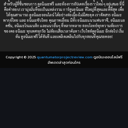
1987
1985
สำหรับผู้ที่ชื่นชอบการ ดูอนิเมะฟรี และต้องการอัปเดตเรื่องราวใหม่ๆ อยู่เสมอ ที่นี่
Comedy (ตลก)
(235)
คือคำตอบ! เรามุ่งมั่นที่จะเป็นแหล่งรวม การ์ตูนอนิเมะ ที่ใหญ่ที่สุดและดีที่สุด เพื่อ
1984
1983
ให้คุณสามารถ ดูอนิเมะออนไลน์ ได้อย่างต่อเนื่องไม่มีสะดุด เราคัดสรร อนิเมะ
Comedy (ตลก)
(85)
พากย์ไทย และ อนิเมะซับไทย คุณภาพเยี่ยม มีทั้ง อนิเมะแนวแฟนตาซี, อนิเมะแอ
1982
1981
คชั่น, อนิเมะโรแมนติก และแนวอื่นๆ ที่หลากหลาย ตอบโจทย์ทุกความต้องการ
ของคอ อนิเมะ ทุกเพศทุกวัย ไม่ต้องเสียเวลาค้นหา เว็บไซต์ดูอนิเมะ อีกต่อไป เริ่ม
1980
1979
Comic Book การ์ตูน
(1)
ต้น ดูอนิเมะฟรี ได้ทันที และเพลิดเพลินไปกับทุกตอนที่คุณรอคอย!
1977
1972
Coming of Age ก้าวพ้นวัย
(7)
Copyright © 2025
quantumatorprojectreview.com
ดูอนิเมะออนไลน์ฟรี
Coming-of-Age ก้าวผ่านวัย
(6)
อัพเดตล่าสุดก่อนใคร
Creampie (หลั่งใน)
(19)
Crime
(8)
Crime อาชญากรรม
(10)
Cultivation
(33)
Cyberpunk
(4)