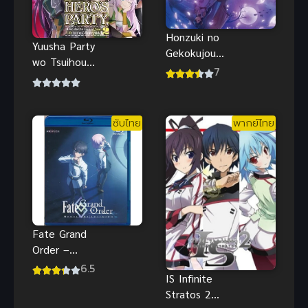
Honzuki no
Yuusha Party
Gekokujou
wo Tsuihou
4th การปฏิวัติ
7
sareta
ของสาวน้อยห
Shiromadous
นอนหนังสือ
hi นักเวทขาว
(ซับไทย)
ซับไทย
พากย์ไทย
ที่ถูกไล่ออกจาก
ปาร์ตี้ผู้กล้าถูก
นักผจญภัย
ระดับ S รับตัว
ไป
Fate Grand
Order –
Moonlight
6.5
IS Infinite
Lostroom
Stratos 2
The Movie