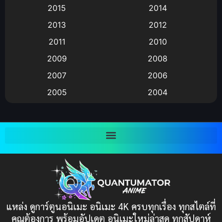
Animation แอนิเมชัน
(19)
2015
2014
2013
2012
anime
(9)
2011
2010
Anime อนิเมะ
(112)
2009
2008
Big tits (นมใหญ่)
(19)
2007
2006
2005
2004
Bitch (ผู้หญิงร่าน)
(1)
2003
2002
Blackmail (ข่มขู่)
(1)
2001
2000
Blood
(1)
1999
1998
1997
1996
Bondage (ทาส)
(1)
1993
1992
boys love
(1)
1991
1990
แหล่ง ดูการ์ตูนอนิเมะ อนิเมะ 4K ครบทุกเรื่อง ทุกสไตล์ที่
Censored (เซ็นเซอร์)
1989
(19)
1988
คุณต้องการ พร้อมอัปเดต อนิเมะใหม่ล่าสุด ทุกสัปดาห์