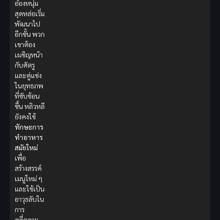
อ๋องหนุ่ม
สุดหล่อเริ่ม
พัฒนาไป
อีกขั้น พวก
เขาต้อง
เผชิญหน้า
กับศัตรู
และคู่แข่ง
ในยุทธภพ
ที่ซับซ้อน
ขึ้น หลิวหลี
ยังคงใช้
ทักษะการ
ทำอาหาร
สมัยใหม่
เพื่อ
สร้างสรรค์
เมนูใหม่ ๆ
และใช้เป็น
อาวุธลับใน
การ
คลี่คลาย