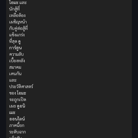
โอมะ
และ
นักสู้ที่
เหลือต้อง
เผชิญหน้า
กับคู่ต่อสู้ที่
แข็งแกร่ง
ที่สุด
ดู
การ์ตูน
ความลับ
เบื้องหลัง
สมาคม
เคนกัน
และ
ประวัติศาสตร์
ของ
โอมะ
จะถูกเปิด
เผย
ดูอนิ
เมะ
ออนไลน์
ภาคนี้ยก
ระดับฉาก