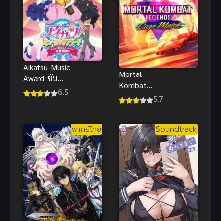
Aikatsu Music
Mortal
Award ซับ
Kombat
ไทย
6.5
Legends
5.7
Cage Match
ตำนาน
พากย์ไทย
Soundtrack
เคจแมทซ์ ซับ
ไทย สายดาร์
กมันส์