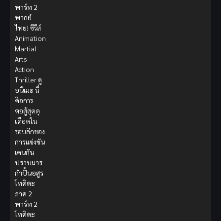
พาร์ท 2
พากย์
ไทย!
ซีรีส์
Animation
Martial
Arts
Action
Thriller
ดู
อนิเมะ
นี่
คือการ
ต่อสู้สุดดุ
เดือดใน
รอบลึกของ
การแข่งขัน
เคนกัน
ปราบมาร
กำปั้นอสูร
โทคิตะ
ภาค 2
พาร์ท 2
โทคิตะ