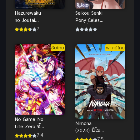
Seikou Senki
Hazurewaku
Pony Celes
no Joutai
ตอนที่ 1-2
Ijou Skill E
7
ซับไทย H-
rank ผู้ถูกทิ้ง
Anime ซับ
เพราะสกิลไร้
ซับไทย
พากย์ไทย
ไทย Anal
ค่า
(ประตูหลัง)
No Game No
Nimona
Life Zero ซับ
(2023) นิโม
ไทย
7.4
นา พากย์ไทย
7.5