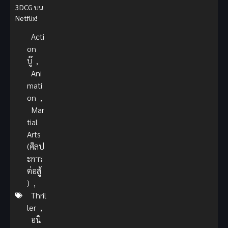
3DCG
บน
Netflix
!
Acti
on
บู๊
,
Ani
mati
on
,
Mar
tial
Arts
(ศิลป
ะการ
ต่อสู้
)
,
Thril
ler
,
อนิ