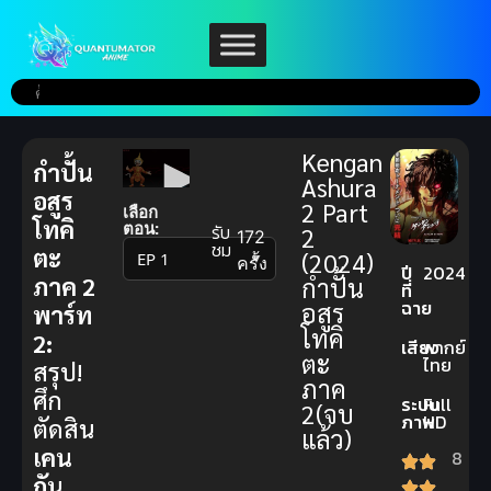
Kengan
กำปั้น
Ashura
อสูร
2 Part
เลือก
โทคิ
ตอน:
รับ
2
172
ชม
ตะ
(2024)
▼
ครั้ง
ปี
2024
ภาค 2
กำปั้น
ที่
ฉาย
อสูร
พาร์ท
โทคิ
2:
เสียง
พากย์
ตะ
ไทย
สรุป!
ภาค
ศึก
ระบบ
Full
2(จบ
ภาพ
HD
ตัดสิน
แล้ว)
เคน
8
กัน