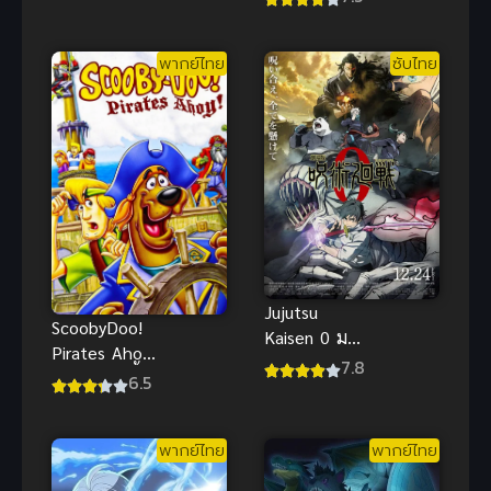
แอนิเมชัน
แฟนตาซีแอ
พากย์ไทย
ซับไทย
คชั่นสุดป่วน
น่ารัก
Jujutsu
ScoobyDoo!
Kaisen 0 มหา
Pirates Ahoy!
เวทย์ผนึกมาร
7.8
(2006) สคูบี้ดู
6.5
ซีโร่ ซับไทย
เรือโจรสลัด
พากย์ไทย
พากย์ไทย
พากย์ไทย