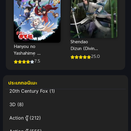
Shendao
Hanyou no
Dizun (Divine
Yashahime 2
Lord of the
25.0
เจ้าหญิงครึ่ง
7.5
Heavens) ซับ
อสูร
ไทย
ประเภทอนิเมะ
20th Century Fox
(1)
3D
(8)
Action บู๊
(212)