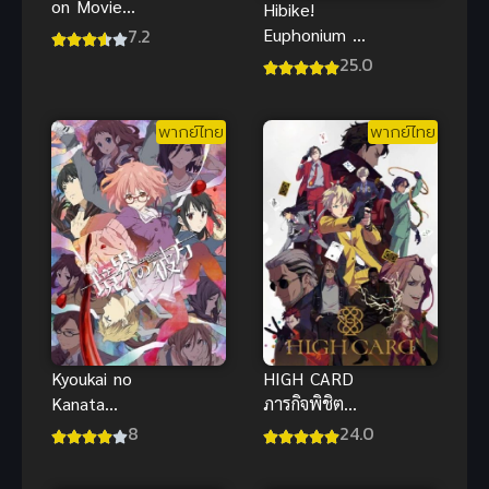
on Movie
Hibike!
พากย์ไทย อนิ
Euphonium ฮิ
7.2
เมะหุ่นยนต์
บิเคะ! ยูโฟ
25.0
ต่อสู้สุดมันส์ที่
เนียม ภาค 1
คุณดู
ซับไทย
พากย์ไทย
พากย์ไทย
Kyoukai no
HIGH CARD
Kanata
ภารกิจพิชิต
(2013) อีก
การ์ด ซับไทย
8
24.0
ฟากฝั่งของ
เขตแดน