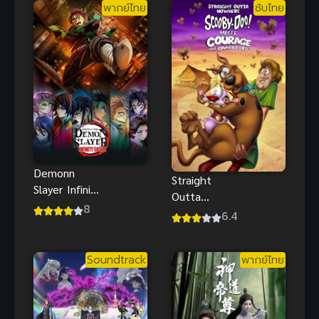
พากย์ไทย
ซับไทย
Demonn
Straight
Slayer Infinity
Outta
Castle
8
Nowhere
6.4
(2025) ดาบ
ScoobyDoo
พิฆาตอสูร
Meets
Soundtrack
พากย์ไทย
Courage ซับ
ไทยฟรี