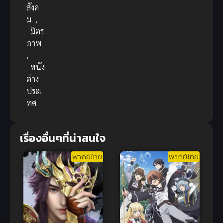
สังค
ม
,
มิตร
ภาพ
,
หนัง
ต่าง
ประเ
ทศ
เรื่องอื่นๆที่น่าสนใจ
พากย์ไทย
พากย์ไทย