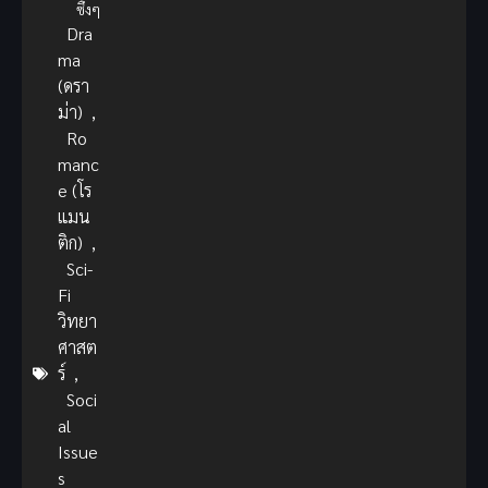
ซึ้งๆ
Dra
ma
(ดรา
ม่า)
,
Ro
manc
e (โร
แมน
ติก)
,
Sci-
Fi
วิทยา
ศาสต
ร์
,
Soci
al
Issue
s