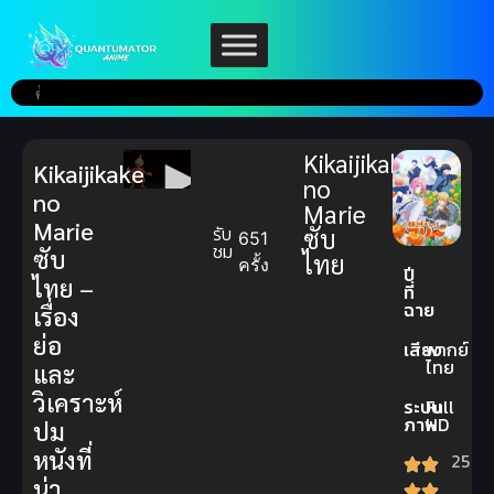
Kikaijikake
Kikaijikake
no
no
Marie
Marie
รับ
ซับ
651
ชม
ซับ
ไทย
ครั้ง
ปี
ไทย –
ที่
ฉาย
เรื่อง
ย่อ
เสียง
พากย์
ไทย
และ
วิเคราะห์
ระบบ
Full
ภาพ
HD
ปม
หนังที่
25
น่า