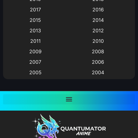
Animation แอนิเมชั่น
(1)
2017
2016
Animation แอนิเมชัน
(19)
2015
2014
2013
2012
anime
(9)
2011
2010
Anime อนิเมะ
(112)
2009
2008
Big tits (นมใหญ่)
(19)
2007
2006
2005
2004
Bitch (ผู้หญิงร่าน)
(1)
2003
2002
Blackmail (ข่มขู่)
(1)
2001
2000
Blood
(1)
1999
1998
1997
1996
Bondage (ทาส)
(1)
1993
1992
boys love
(1)
1991
1990