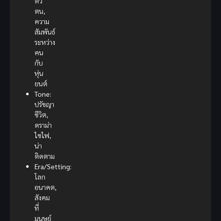
ตัว
ตน,
ความ
สัมพันธ์
ระหว่าง
คน
กับ
หุ่น
ยนต์
Tone:
ปรัชญา
ชีวิต,
ดราม่า
ไซไฟ,
น่า
ติดตาม
Era/Setting:
โลก
อนาคต,
สังคม
ที่
มนุษย์