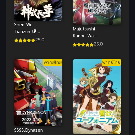
Shen Wu
Majutsushi
Tianzun เสินอู่
Kunon Wa
เทียนจุน 3D
25.0
Mieteiru จอม
25.0
ซับไทย
เวทผู้มองเห็น
ทุกสิ่ง คุนอน
พากย์ไทย
พากย์ไทย
ซับไทย
SSSS.Dynazen