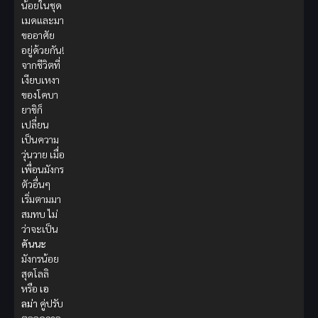
น้อยในชุด
เมดและมา
ขออาศัย
อยู่ด้วยกัน!
จากชีวิตที่
เงียบเหงา
ของโคบา
ยาชิก็
เปลี่ยน
เป็นความ
วุ่นวาย เมื่อ
เพื่อนมังกร
ตัวอื่นๆ
เริ่มตามมา
สมทบ ไม่
ว่าจะเป็น
คันนะ
มังกรน้อย
สุดโลลิ
หรือ
เอ
ลม่า
คู่ปรับ