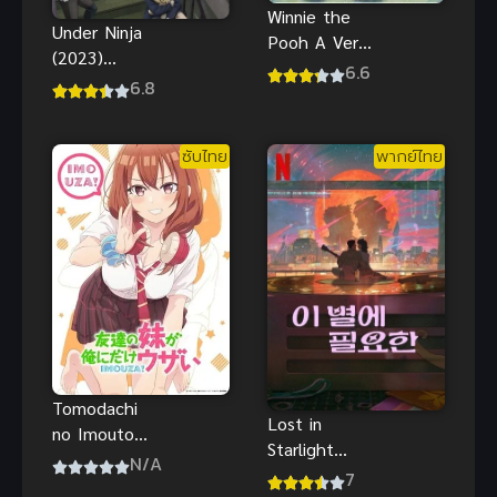
Winnie the
Under Ninja
Pooh A Very
(2023)
Merry Pooh
6.6
อันเดอร์
6.8
Year (2002)
นินจา อนิเมะ
พากย์ไทยที่นี่
ซับไทย
ซับไทย
พากย์ไทย
Action
Comedy
Tomodachi
Lost in
no Imouto
Starlight
ga Ore ni
N/A
(2025) เลือน
7
dake Uzai