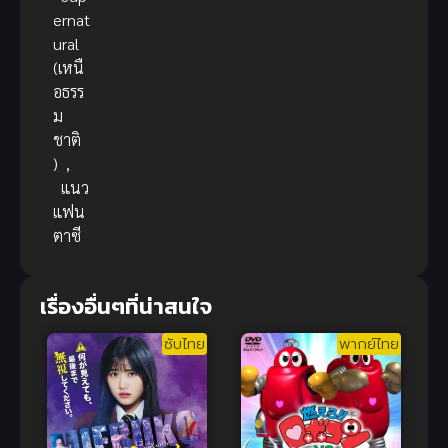
ernat
ural
(เหนื
อธรร
ม
ชาติ
)
,
แนว
แฟน
ตาซี
เรื่องอื่นๆที่น่าสนใจ
ซับไทย
พากย์ไทย