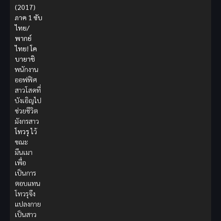
(2017)
ภาค 1 ซับ
ไทย/
พากย์
ไทย!
โค
บายาชิ
พนักงาน
ออฟฟิศ
สาวโสดที่
บังเอิญไป
ช่วยชีวิต
มังกรสาว
โทวรุ
ไว้
ขณะ
มึนเมา
เพื่อ
เป็นการ
ตอบแทน
โทวรุจึง
แปลงกาย
เป็นสาว