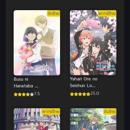
หายในแสง
น้องสาวเพื่อน
ดาว
ตัวร้ายกับนาย
ซับไทย
พากย์ไทย
จืดจาง
Yahari Ore no
Busu ni
Seishun Love
Hanataba wo
Comedy ภาค
ช่อดอกไม้แด่
25.0
7.5
3
ยัยขี้เหร่
พากย์ไทย
ซับไทย