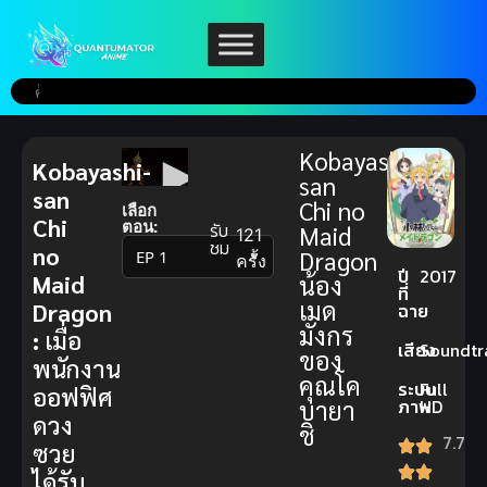
Kobayashi-
Kobayashi-
san
san
Chi no
เลือก
Chi
ตอน:
รับ
Maid
121
ชม
no
Dragon
▼
ครั้ง
ปี
2017
Maid
น้อง
ที่
เมด
Dragon
ฉาย
มังกร
:
เมื่อ
เสียง
Soundtr
ของ
พนักงาน
คุณโค
ระบบ
Full
ออฟฟิศ
บายา
ภาพ
HD
ดวง
ชิ
7.7
ซวย
ได้รับ