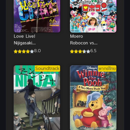
Moero
Love Live!
Robocon vs
Nijigasaki
Ganbare
Gakuen
6.5
8.0
พากย์ไทย อนิ
School Idol
เมะหุ่นยนต์
Doukoukai
Soundtrack
พากย์ไทย
คลาสสิกต่อสู้
Kanketsu-
เดือด
hen Part 2
เลิฟไลฟ์
ชมรมสคูลไอ
ดอลนิจิกะซากิ
เดอะมูฟวี่
ปัจฉิมบท พาร์
ท 2 ซับไทย