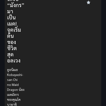
“มังกร”
มา
เป็น
เมด!
จุดเริ่ม
ต้น
ของ
ชีวิต
สุด
อลเวง
ดูอนิเมะ
Kobayashi-
san Chi
no Maid
Dragon
น้อง
เมดมังกร
ของคุณโค
บายาชิ