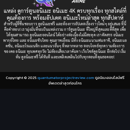
1991
1990
แหล่ง ดูการ์ตูนอนิเมะ อนิเมะ 4K ครบทุกเรื่อง ทุกสไตล์ที่
Censored (เซ็นเซอร์)
1989
(19)
1988
คุณต้องการ พร้อมอัปเดต อนิเมะใหม่ล่าสุด ทุกสัปดาห์
1987
1985
สำหรับผู้ที่ชื่นชอบการ ดูอนิเมะฟรี และต้องการอัปเดตเรื่องราวใหม่ๆ อยู่เสมอ ที่นี่
Comedy (ตลก)
(235)
คือคำตอบ! เรามุ่งมั่นที่จะเป็นแหล่งรวม การ์ตูนอนิเมะ ที่ใหญ่ที่สุดและดีที่สุด เพื่อ
1984
1983
ให้คุณสามารถ ดูอนิเมะออนไลน์ ได้อย่างต่อเนื่องไม่มีสะดุด เราคัดสรร อนิเมะ
Comedy (ตลก)
(85)
พากย์ไทย และ อนิเมะซับไทย คุณภาพเยี่ยม มีทั้ง อนิเมะแนวแฟนตาซี, อนิเมะแอ
1982
1981
คชั่น, อนิเมะโรแมนติก และแนวอื่นๆ ที่หลากหลาย ตอบโจทย์ทุกความต้องการ
ของคอ อนิเมะ ทุกเพศทุกวัย ไม่ต้องเสียเวลาค้นหา เว็บไซต์ดูอนิเมะ อีกต่อไป เริ่ม
1980
1979
Comic Book การ์ตูน
(1)
ต้น ดูอนิเมะฟรี ได้ทันที และเพลิดเพลินไปกับทุกตอนที่คุณรอคอย!
1977
1972
Coming of Age ก้าวพ้นวัย
(7)
Copyright © 2025
quantumatorprojectreview.com
ดูอนิเมะออนไลน์ฟรี
Coming-of-Age ก้าวผ่านวัย
(6)
อัพเดตล่าสุดก่อนใคร
Creampie (หลั่งใน)
(19)
Crime
(8)
Crime อาชญากรรม
(10)