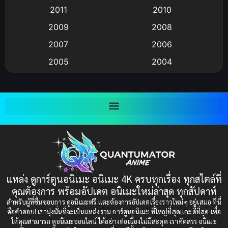
2011
2010
Anime อนิเมะ
(112)
2009
2008
Big tits (นมใหญ่)
(19)
2007
2006
2005
2004
Bitch (ผู้หญิงร่าน)
(1)
2003
2002
Blackmail (ข่มขู่)
(1)
2001
2000
Blood
(1)
1999
1998
1997
1996
Bondage (ทาส)
(1)
1993
1992
boys love
(1)
1991
1990
แหล่ง ดูการ์ตูนอนิเมะ อนิเมะ 4K ครบทุกเรื่อง ทุกสไตล์ที่
Censored (เซ็นเซอร์)
1989
(19)
1988
คุณต้องการ พร้อมอัปเดต อนิเมะใหม่ล่าสุด ทุกสัปดาห์
1987
1985
สำหรับผู้ที่ชื่นชอบการ ดูอนิเมะฟรี และต้องการอัปเดตเรื่องราวใหม่ๆ อยู่เสมอ ที่นี่
Comedy (ตลก)
(235)
คือคำตอบ! เรามุ่งมั่นที่จะเป็นแหล่งรวม การ์ตูนอนิเมะ ที่ใหญ่ที่สุดและดีที่สุด เพื่อ
1984
1983
ให้คุณสามารถ ดูอนิเมะออนไลน์ ได้อย่างต่อเนื่องไม่มีสะดุด เราคัดสรร อนิเมะ