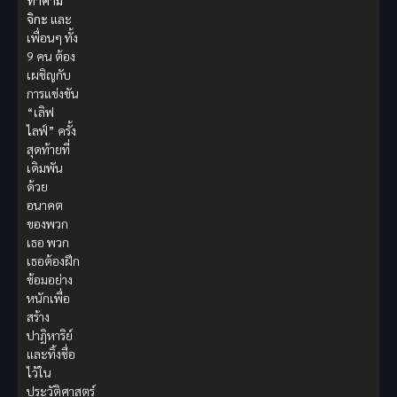
ทาคามิ
จิกะ
และ
เพื่อนๆ ทั้ง
9 คน ต้อง
เผชิญกับ
การแข่งขัน
“เลิฟ
ไลฟ์” ครั้ง
สุดท้ายที่
เดิมพัน
ด้วย
อนาคต
ของพวก
เธอ พวก
เธอต้องฝึก
ซ้อมอย่าง
หนักเพื่อ
สร้าง
ปาฏิหาริย์
และทิ้งชื่อ
ไว้ใน
ประวัติศาสตร์