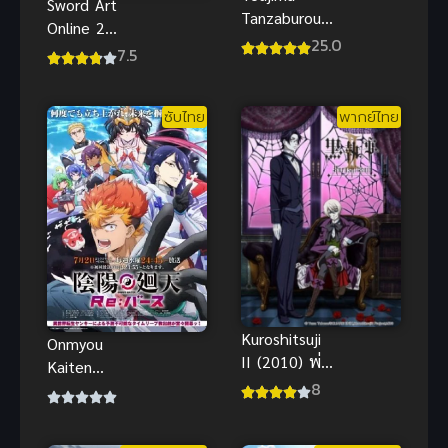
Sword Art
Tanzaburou
Online 2
wa Kamen
25.0
(2014) ซอร์ด
7.5
Rider ni
อาร์ตออนไลน์
Naritai ซับ
ภาค 2
ไทย
ซับไทย
พากย์ไทย
Kuroshitsuji
Onmyou
II (2010) พ่อ
Kaiten
บ้านปีศาจ
8
Re:Birth แยง
ภาค 2
กี้มาเกิดใหม่ใน
ต่างโลก