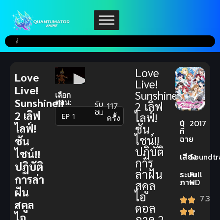
Love
Love
Live!
Live!
Sunshine!!
เลือก
Sunshine!!
ตอน:
รับ
2 เลิฟ
117
ชม
2 เลิฟ
ไลฟ์!
▼
ครั้ง
ปี
2017
ไลฟ์!
ซัน
ที่
ไชน์!!
ฉาย
ซัน
ปฏิบัติ
ไชน์!!
เสียง
Soundtr
การ
ปฏิบัติ
ล่าฝัน
ระบบ
Full
การล่า
ภาพ
HD
สคูล
ฝัน
ไอ
7.3
สคูล
ดอล
ไอ
ภาค 2