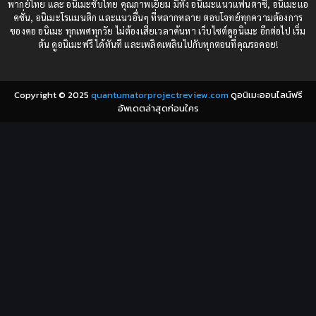
Comedy (ตลก)
(85)
พากย์ไทย และ อนิเมะซับไทย คุณภาพเยี่ยม มีทั้ง อนิเมะแนวแฟนตาซี, อนิเมะแอ
1982
1981
คชั่น, อนิเมะโรแมนติก และแนวอื่นๆ ที่หลากหลาย ตอบโจทย์ทุกความต้องการ
ของคอ อนิเมะ ทุกเพศทุกวัย ไม่ต้องเสียเวลาค้นหา เว็บไซต์ดูอนิเมะ อีกต่อไป เริ่ม
1980
1979
Comic Book การ์ตูน
(1)
ต้น ดูอนิเมะฟรี ได้ทันที และเพลิดเพลินไปกับทุกตอนที่คุณรอคอย!
1977
1972
Coming of Age ก้าวพ้นวัย
(7)
Copyright © 2025
quantumatorprojectreview.com
ดูอนิเมะออนไลน์ฟรี
Coming-of-Age ก้าวผ่านวัย
(6)
อัพเดตล่าสุดก่อนใคร
Creampie (หลั่งใน)
(19)
Crime
(8)
Crime อาชญากรรม
(10)
Cultivation
(33)
Cyberpunk
(4)
Dark Fantasy
(25)