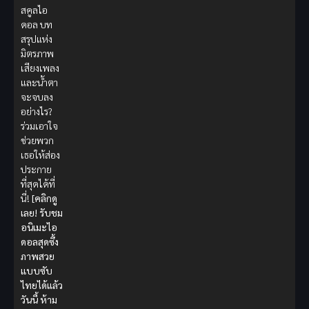
สคูลไอ
ดอล บท
สรุปแห่ง
มิตรภาพ
เสียงเพลง
และน้ำตา
จะจบลง
อย่างไร?
ร่วมเอาใจ
ช่วยพวก
เธอให้ส่อง
ประกาย
ที่สุดได้ที่
นี่!
[คลิกดู
เลย! รับชม
อนิเมะไอ
ดอลสุดซึ้ง
ภาพสวย
แบบซับ
ไทยได้แล้ว
วันนี้ ห้าม