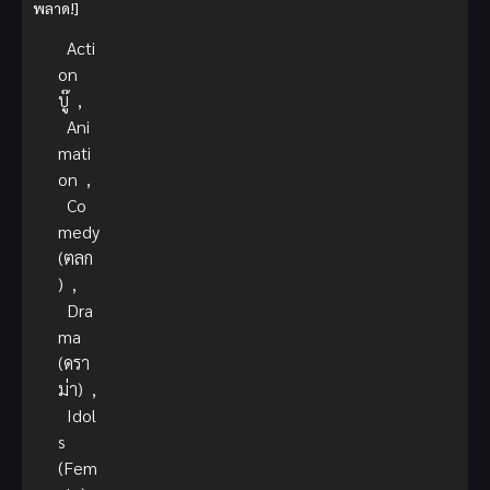
พลาด!]
Acti
on
บู๊
,
Ani
mati
on
,
Co
medy
(ตลก
)
,
Dra
ma
(ดรา
ม่า)
,
Idol
s
(Fem