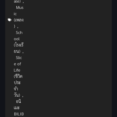
ale)
,
Mus
ic
(เพลง
)
,
Sch
ool
(โรงเรี
ยน)
,
Slic
e of
Life
(ชีวิต
ประ
จำ
วัน)
,
อนิ
เมะ
BILIB