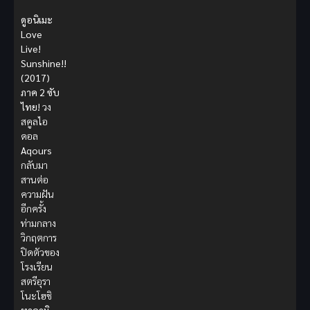
ดูอนิเมะ
Love
Live!
Sunshine!!
(2017)
ภาค 2 ซับ
ไทย!
วง
สคูลไอ
ดอล
Aqours
กลับมา
สานต่อ
ความฝัน
อีกครั้ง
ท่ามกลาง
วิกฤตการ
ปิดตัวของ
โรงเรียน
สตรีอุรา
โนะโฮชิ