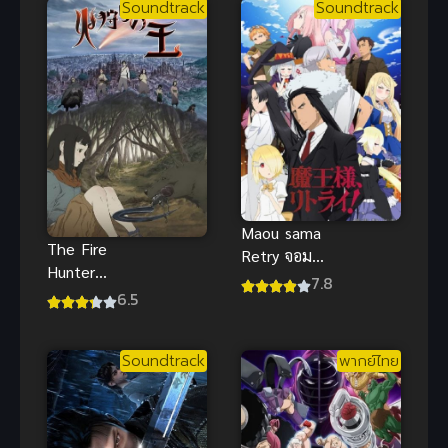
Soundtrack
Soundtrack
Maou sama
The Fire
Retry จอม
Hunter
มารรีไทร์
7.8
(2023) ราชา
6.5
นักล่าอัคคี
Soundtrack
พากย์ไทย