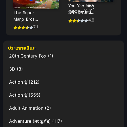
You Yao ทะลุ
มิติพิชิตบัลลังก์
The Super
ภาค 1
Mario Bros
4.8
มูฟวี่ พากย์
7.1
ไทย
แอนิเมชัน
ผจญภัยตะลุย
ประเภทอนิเมะ
ด่านสุดฮิต
20th Century Fox
(1)
3D
(8)
Action บู๊
(212)
Action บู๊
(555)
Adult Animation
(2)
Adventure (ผจญภัย)
(117)