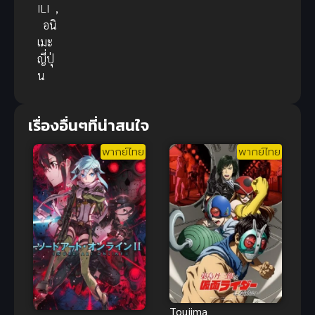
ILI
,
อนิ
เมะ
ญี่ปุ่
น
เรื่องอื่นๆที่น่าสนใจ
พากย์ไทย
พากย์ไทย
Toujima