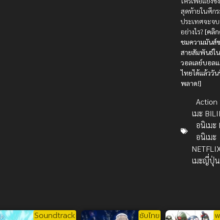
ใครเพื่อแย่งชิงท
สุดท้ายในศึกร
ประเทศจะจบ
อย่างไร?
[คลิก
ชมความมันส์ข
สายสัมพันธ์ใ
วอลเลย์บอล
ไทยได้แล้ววันน
พลาด!]
Action บ
เมะ BILI
อนิเมะ 
อนิเมะ
NETFLI
เมะญี่ปุ่
Soundtrack
ซับไทย
พ