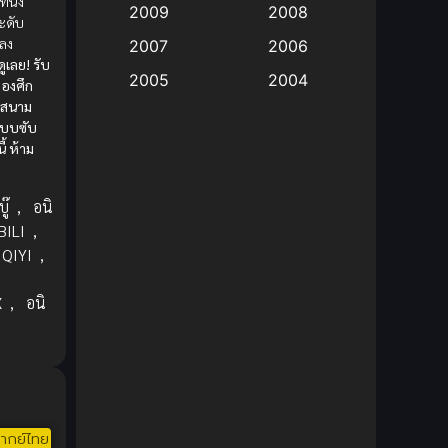
ี่นั่ง
2009
2008
ะดับ
Big tits (นมใหญ่)
(19)
ลง
2007
2006
ดูเลย! รับ
2005
2004
องศึก
Bitch (ผู้หญิงร่าน)
(1)
นสนาม
2003
2002
แบบซับ
Blackmail (ข่มขู่)
(1)
2001
2000
ี้ ห้าม
Blood
(1)
1999
1998
ู๊
,
อนิ
1997
1996
Bondage (ทาส)
(1)
BILI
,
1993
1992
IQIYI
,
boys love
(1)
1991
1990
X
,
อนิ
Censored (เซ็นเซอร์)
1989
(19)
1988
น
1987
1985
Comedy (ตลก)
(235)
1984
1983
Comedy (ตลก)
(85)
1982
1981
ากย์ไทย