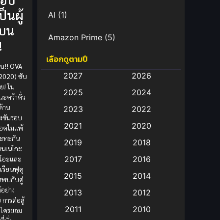
็นผู้
AI
(1)
ยบน
Amazon Prime
(5)
!
เลือกดูตามปี
Anal (ประตูหลัง)
(11)
yu!! OVA
2027
2026
(2020) ซับ
Animation
(583)
ย!
ใน
2025
2024
นะคว้าตั๋ว
Animation การ์ตูน
(88)
ด้าน
2023
2022
่งขันรอบ
2021
2020
Animation อนิเมะ
(72)
ือดไม่แพ้
รปะทะกัน
2019
2018
ียนเนโกะ
Animation แอนิเมชั่น
(1)
รโอะและ
2017
2016
เรียนฟุคุ
Animation แอนิเมชัน
(19)
2015
2014
พบกับคู่
์อย่าง
2013
2012
anime
(9)
ิ
การต่อสู้
2011
2010
มีใครยอม
Anime อนิเมะ
(112)