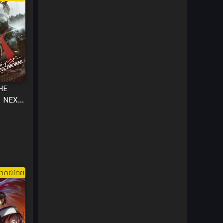
1980
1979
Comic Book การ์ตูน
(1)
1977
1972
Coming of Age ก้าวพ้นวัย
(7)
Coming-of-Age ก้าวผ่านวัย
(6)
Creampie (หลั่งใน)
(19)
HE
Crime
(8)
E NEXT
Crime อาชญากรรม
(10)
Cultivation
(33)
Cyberpunk
(4)
ากย์ไทย
Dark Fantasy
(25)
Dark Fantasy ดาร์กแฟนตาซี
(1)