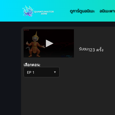
ดูการ์ตูนอนิเมะ
อนิเมะพา
รับชม
123 ครั้ง
Volume
90%
เลือกตอน:
▼