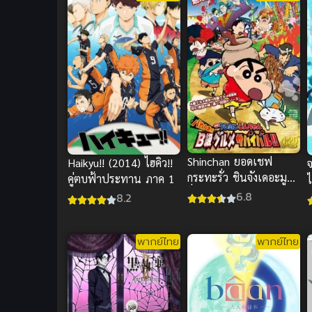
Shinchan ยอดเชฟ
Haikyu!! (2014) ไฮคิว!!
กระทะรั่ว ชินจังเดอะมูฟ
คู่ตบฟ้าประทาน ภาค 1
ไ
วี่ พากย์ไทย อนิเมะฮา
6.8
8.2
กระจาย
พากย์ไทย
พากย์ไทย