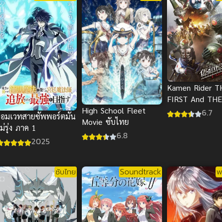
Kamen Rider T
FIRST And TH
High School Fleet
พากย์ไทย
6.7
จอมเวทสายซัพพอร์ตมัน
Movie ซับไทย
ม่รุ่ง ภาค 1
6.8
2025
ซับไทย
Soundtrack
พ