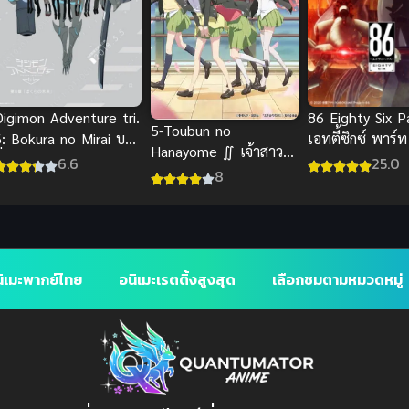
86 Eighty Six P
Digimon Adventure tri.
5-Toubun no
เอทตี้ซิกซ์ พาร์ท
6: Bokura no Mirai บท
Hanayome ∬ เจ้าสาว
ไทย
ที่ 6 อนาคตของเรา ซับ
25.0
6.6
ผมเป็นแฝดห้า ภาค 2
8
ไทย
ิเมะพากย์ไทย
อนิเมะเรตติ้งสูงสุด
เลือกชมตามหมวดหมู่