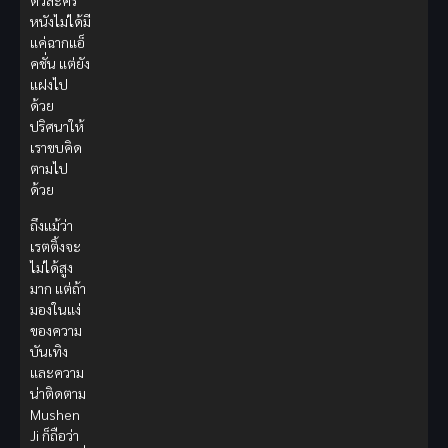
ตัวละคร
หนังไม่ได้มี
แค่ฉากแอ็
คชั่น แต่ยัง
แฝงไป
ด้วย
ปริศนาให้
เราขบคิด
ตามไป
ด้วย
ถึงแม้ว่า
เรตติ้งจะ
ไม่ได้สูง
มาก แต่ถ้า
มองในแง่
ของความ
บันเทิง
และความ
น่าติดตาม
Mushen
Ji ก็ถือว่า