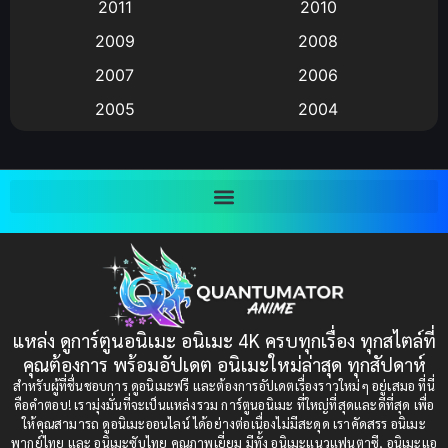
2011
2010
Anime อนิเมะ
(112)
2009
2008
Big tits (นมใหญ่)
(19)
2007
2006
2005
2004
Bitch (ผู้หญิงร่าน)
(1)
2003
2002
Blackmail (ข่มขู่)
(1)
2001
2000
Blood
(1)
1999
1998
1997
1996
Bondage (ทาส)
(1)
1993
1992
boys love
(1)
1991
1990
แหล่ง ดูการ์ตูนอนิเมะ อนิเมะ 4K ครบทุกเรื่อง ทุกสไตล์ที่
Censored (เซ็นเซอร์)
1989
(19)
1988
คุณต้องการ พร้อมอัปเดต อนิเมะใหม่ล่าสุด ทุกสัปดาห์
1987
1985
สำหรับผู้ที่ชื่นชอบการ ดูอนิเมะฟรี และต้องการอัปเดตเรื่องราวใหม่ๆ อยู่เสมอ ที่นี่
Comedy (ตลก)
(85)
คือคำตอบ! เรามุ่งมั่นที่จะเป็นแหล่งรวม การ์ตูนอนิเมะ ที่ใหญ่ที่สุดและดีที่สุด เพื่อ
1984
1983
ให้คุณสามารถ ดูอนิเมะออนไลน์ ได้อย่างต่อเนื่องไม่มีสะดุด เราคัดสรร อนิเมะ
Comedy (ตลก)
(235)
พากย์ไทย และ อนิเมะซับไทย คุณภาพเยี่ยม มีทั้ง อนิเมะแนวแฟนตาซี, อนิเมะแอ