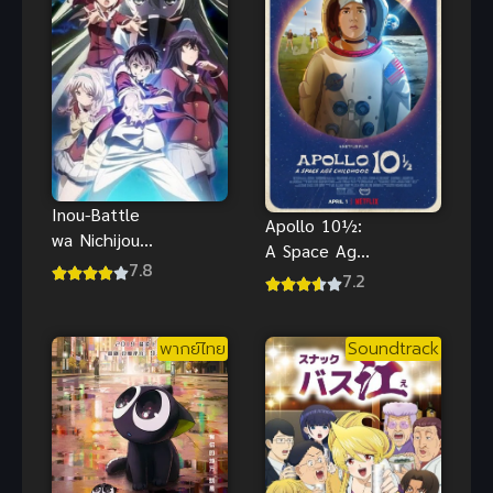
Inou-Battle
Apollo 10½:
wa Nichijou-
A Space Age
kei no Naka
7.8
Childhood วัย
7.2
de พลังป่วนก๊
เด็กยุคอวกาศ
วนเหนือ
พากย์ไทย
ธรรมชาติ
พากย์ไทย
Soundtrack