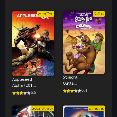
มัธยมไททัน
ปี
พากย์ไทย
ซับไทย
Straight
Appleseed
Outta
Alpha (2015)
Nowhere
6.4
คนจักรกล
6.5
ScoobyDoo
สงคราม ล้าง
Meets
พันธุ์อนาคต
Courage ซับ
Soundtrack
พากย์ไทย
ภาค 3
ไทยฟรี