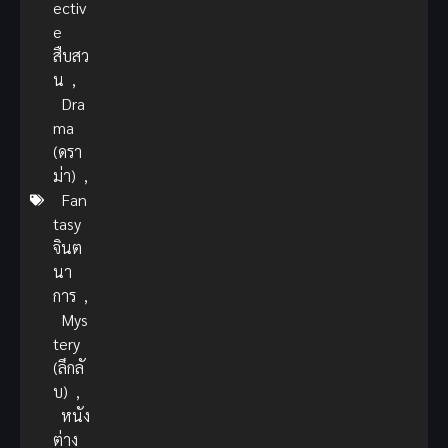
ectiv
e
สืบสว
น
,
Dra
ma
(ดรา
ม่า)
,
Fan
tasy
จินต
นา
การ
,
Mys
tery
(ลึกลั
บ)
,
หนัง
ต่าง