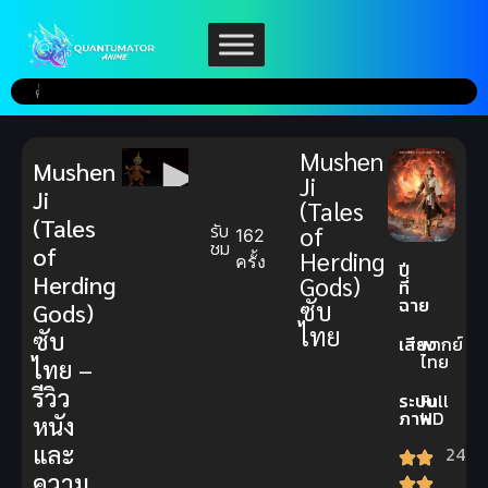
Mushen
Mushen
Ji
Ji
(Tales
(Tales
รับ
of
162
ชม
of
Herding
ครั้ง
ปี
Herding
Gods)
ที่
ฉาย
ซับ
Gods)
ไทย
ซับ
เสียง
พากย์
ไทย
ไทย –
รีวิว
ระบบ
Full
ภาพ
HD
หนัง
และ
24
ความ