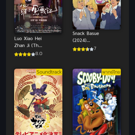
Snack Basue
Luo Xiao Hei
(2024)
Zhan Ji (The
หรรษาบาร์พา
7
Legend of
8.0
ป่วน!
Hei) เฮย ภูต
แมวมหัศจรรย์
Soundtrack
พากย์ไทย
พากย์ไทย