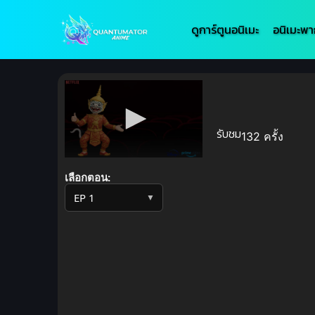
ดูการ์ตูนอนิเมะ
อนิเมะพา
รับชม
132 ครั้ง
Volume
90%
เลือกตอน:
▼