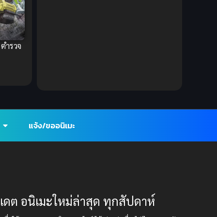
Ecchi (ทะลึ่ง)
(25)
Economy
(1)
 ตำรวจ
Emotional ซึ้งกินใจ
(2)
Family
(13)
Family ครอบครัว
(37)
แจ้ง/ขออนิเมะ
Fantasy (แฟนตาซี)
(395)
Fantasy (แฟนตาซี)
(109)
Fantasy จินตนาการ
(93)
Feel Good ฟีลกู้ด
(5)
ปเดต อนิเมะใหม่ล่าสุด ทุกสัปดาห์
Football
(2)