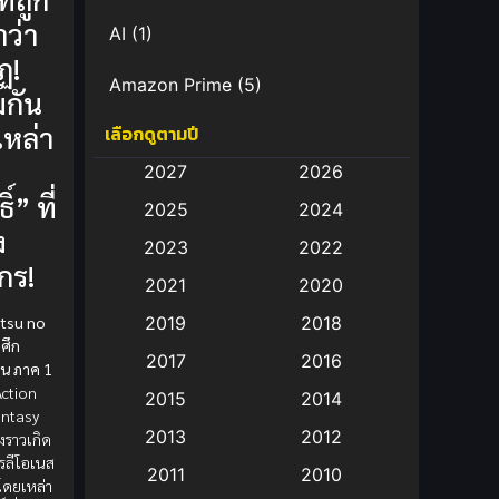
ว่า
AI
(1)
ฏ!
Amazon Prime
(5)
มกัน
เหล่า
เลือกดูตามปี
Anal (ประตูหลัง)
(11)
2027
2026
Animation
(583)
ิ์” ที่
2025
2024
ง
Animation การ์ตูน
(88)
2023
2022
กร!
2021
2020
Animation อนิเมะ
(72)
atsu no
2019
2018
Animation แอนิเมชั่น
(1)
 ศึก
2017
2016
ิน ภาค 1
Animation แอนิเมชัน
(19)
 Action
2015
2014
antasy
2013
2012
งราวเกิด
anime
(9)
รลีโอเนส
2011
2010
โดยเหล่า
Anime อนิเมะ
(112)