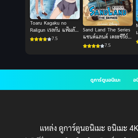
Toaru Kagaku no
Sand Land The Series
Railgun เรลกัน แฟ้มลับ
แซนด์แลนด์ เดอะซีรีย์
คดีวิทยาศาสตร์ ภาค 1
7.5
บ
ภาค 1
(พากย์ไทย)
7.5
ดูการ์ตูนอนิเมะ
อน
แหล่ง ดูการ์ตูนอนิเมะ อนิเมะ 4K