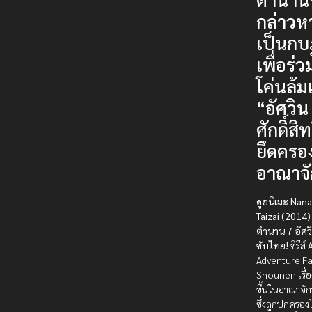
กล่าวหา
เป็นกบ
เพื่อร่ว
โค่นล้ม
“อัศวิน
ศักดิ์สิทธ
ยึดครอ
อาณาจั
ดูอนิเมะ Nan
Taizai (2014)
ตำนาน 7 อัศว
ซับไทย!
ซีรีส์
Adventure F
Shounen เรื่อ
ขึ้นในอาณาจัก
ซึ่งถูกปกครอง