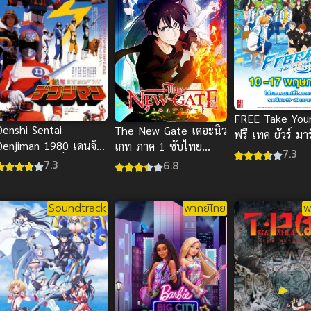
FREE Take You
Denshi Sentai
The New Gate เดอะนิว
ฟรี เทค ยัวร์ มาร
Denjiman 1980 เดนจิ
เกท ภาค 1 ซับไทย
พากย์ไทย
7.3
แมน เดอะมูฟวี่ พากย์
2024
7.3
6.8
ไทย สนุกสุดๆ
Soundtrack
พากย์ไทย
พ