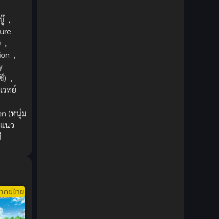
1980
1979
Comic Book การ์ตูน
(1)
ู๊
,
1977
1972
Coming of Age ก้าวพ้นวัย
(7)
ure
)
,
Coming-of-Age ก้าวผ่านวัย
(6)
ion
,
y
Creampie (หลั่งใน)
(19)
ี)
,
เวทย์
Crime
(8)
n (หนุ่ม
Crime อาชญากรรม
(10)
แนว
ี
Cultivation
(33)
Cyberpunk
(4)
Dark Fantasy
(25)
ากย์ไทย
Dark Fantasy ดาร์กแฟนตาซี
(1)