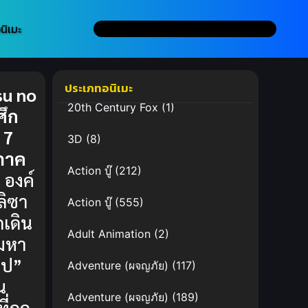
นิเมะ
ประเภทอนิเมะ
u no
20th Century Fox
(1)
ศึก
 7
3D
(8)
 ภาค
Action บู๊
(212)
 องค์
ลิซา
Action บู๊
(555)
เดิน
Adult Animation
(2)
มหา
าป”
Adventure (ผจญภัย)
(117)
น
Adventure (ผจญภัย)
(189)
่ถูก