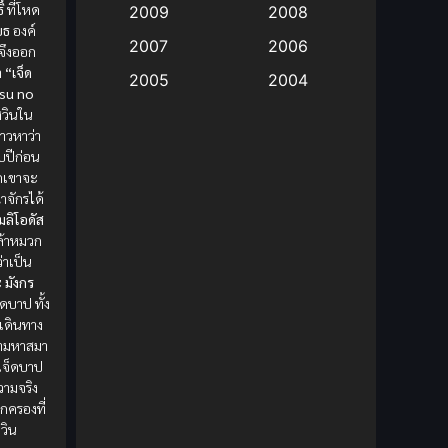
์
ที่โหด
2009
2008
บธ
องค์
Big tits (นมใหญ่)
(19)
2007
2006
จึงออก
า
“เจ็ด
2005
2004
Bitch (ผู้หญิงร่าน)
(1)
su no
2003
2002
ศวินใน
Blackmail (ข่มขู่)
(1)
่าวหาว่า
2001
2000
ิบปีก่อน
กเขาจะ
Blood
(1)
1999
1998
าจักรได้
1997
1996
มลิโอดัส
Bondage (ทาส)
(1)
ล้าหมวก
1993
1992
ว่าเป็น
boys love
(1)
 มังกร
1991
1990
ดบาป ทั้ง
Censored (เซ็นเซอร์)
1989
(19)
1988
กเดินทาง
ตามหาสมา
1987
1985
Comedy (ตลก)
(85)
งเจ็ดบาป
1984
1983
ามจริง
ปกครองที่
Comedy (ตลก)
(235)
1982
1981
วิน