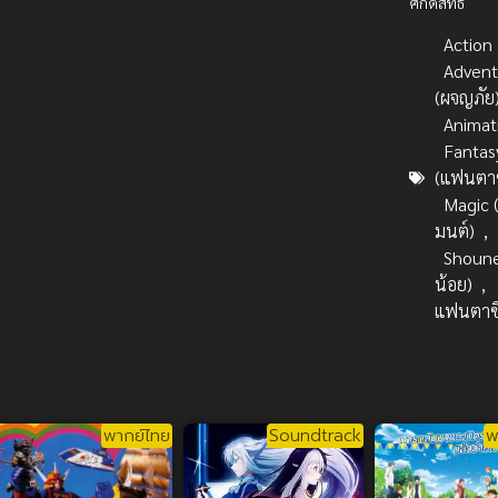
ศักดิ์สิทธิ์
Action บ
Advent
(ผจญภัย
Animat
Fantas
(แฟนตาซ
Magic (
มนต์)
,
Shoune
น้อย)
,
แฟนตาซ
พากย์ไทย
Soundtrack
พ