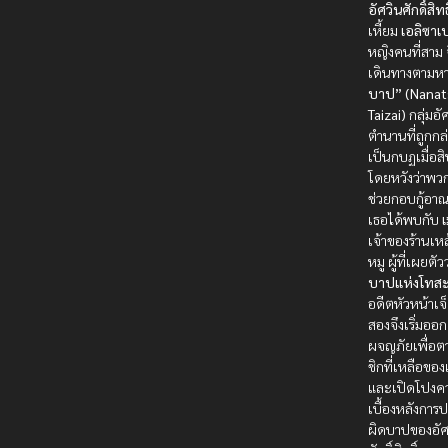
อัศวินศักดิ์สิทธิ
เหี้ยม
เอลิซาเ
หญิงคนที่สาม 
เดินทางตามห
บาป” (Nanat
Taizai)
กลุ่มอั
ตำนานที่ถูกกล
เป็นกบฏเมื่อส
โดยหวังว่าพว
ช่วยกอบกู้อาณ
เธอได้พบกับ
เ
เจ้าของร้านเห
หมู ผู้ที่เผยตัว
บาปแห่งโทสะ
อดีตหัวหน้าเจ็
สองจึงเริ่มออ
ผจญภัยเพื่อ
ชิกที่เหลือขอ
และเปิดโปงคว
เบื้องหลังการ
ผิดบาปของอัศ