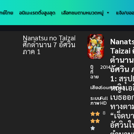
กย์ไทย
อนิเมะเรตติ้งสูงสุด
เลือกชมตามหมวดหมู่
แจ้ง/ขออ
Nanatsu no Taizai
Nanats
ศึกตำนาน 7 อัศวิน
Taizai 
ภาค 1
ตำนาน
ปี
2014
อัศวิน
ที่
ฉาย
1:
สรุป!
หญิงเอ
เสียง
Soundtrack
เบธออก
ระบบ
Full
ภาพ
HD
ทางตา
8
“เจ็ดบ
อัศวินใ
ตำนานที