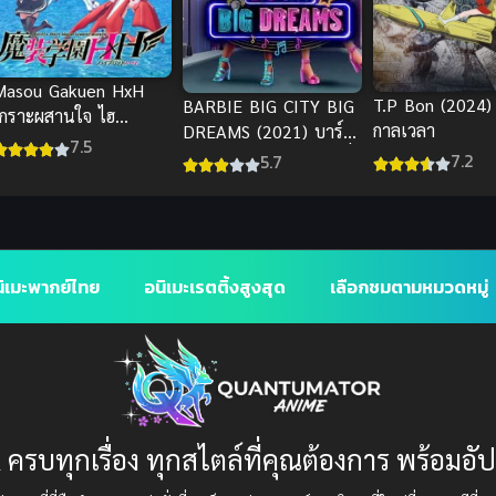
Masou Gakuen HxH
T.P Bon (2024)
BARBIE BIG CITY BIG
เกราะผสานใจ ไฮ
กาลเวลา
DREAMS (2021) บาร์บี้
ริดxฮาร์ต
7.5
เมืองใหญ่ ความฝันอันยิ่ง
7.2
5.7
ใหญ่ พากย์ไทย
ิเมะพากย์ไทย
อนิเมะเรตติ้งสูงสุด
เลือกชมตามหมวดหมู่
 ครบทุกเรื่อง ทุกสไตล์ที่คุณต้องการ พร้อมอั