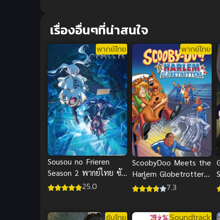
เรื่องอื่นๆที่น่าสนใจ
พากย์ไทย
พากย์ไทย
Sousou no Frieren
ScoobyDoo Meets the
Season 2 พากย์ไทย ซับ
Harlem Globetrotters
ไทย
สคูบี้ดู กับทีมรวมดาว
25.0
7.3
ฟ
ซับไทย
Soundtrack