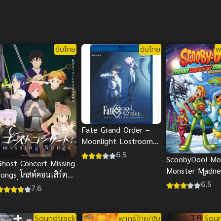
ซับไทย
ซับไทย
พ
Fate Grand Order –
Moonlight Lostroom
The Movie ซับไทย
6.5
ScoobyDoo! Mo
Ghost Concert Missing
Monster Madne
Songs โกสต์คอนเสิร์ต
(2015) สคูบี้ดู ด
6.5
เพลงที่หายไป ซับไทย ดู
7.6
พากย์ไทย
รี
Soundtrack
พากย์ไทย/ซับ
Soun