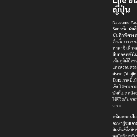
ญี่ปุ่น
Natsume Yuu
San
หรือ
นัตส
บันทึกพิศวง 
ต่อเรื่องราวข
ทาคาชิ
เด็กหนุ
สืบทอดพลังใ
เห็นภูติผีปีศา
และครอบคร
สหาย (Yuuji
นิเมะ
ภาคนี้เน
เติบโตทางอา
นัตสึเมะ หลัง
ใช้ชีวิตกับครอ
วาระ
อนิเมะออนไล
จะพาผู้ชมเจา
สัมพันธ์ที่สลั
องนัตสึเมะกับท