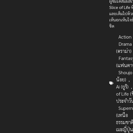
ผู้ชมได้สัมผัสเ
Slice of Life
ท
และเต็มไปด้
เห็นอกเห็นใจนี
ชิด
Action บ
Drama
(ดราม่า)
Fantas
(แฟนตาซ
Shoujo
น้อย)
,
Ai (ยูริ)
of Life (
ประจำวั
Supern
(เหนือ
ธรรมชาต
เมะญี่ปุ่