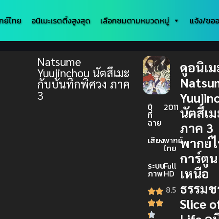
กย์ไทย
อนิเมะเรตติ้งสูงสุด
เลือกชมตามหมวดหมู่
แจ้ง/ขออ
Natsume
ดูอนิเม
Yuujinchou นัตสึเมะ
Natsu
กับบันทึกพิศวง ภาค
3
Yuujin
ปี
2011
นัตสึเม
ที่
ฉาย
ภาค 3
เสียง
พากย์
พากย์
ไทย
การ์ตูน
ระบบ
Full
เหนือ
ภาพ
HD
ธรรมช
8.5
Slice o
Life อน