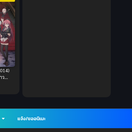
Ecchi (ทะลึ่ง)
(25)
Economy
(1)
Emotional ซึ้งกินใจ
(2)
Family
(13)
Family ครอบครัว
(37)
2014)
้าว
Fantasy (แฟนตาซี)
(395)
Fantasy (แฟนตาซี)
(109)
Fantasy จินตนาการ
(93)
Feel Good ฟีลกู้ด
(5)
แจ้ง/ขออนิเมะ
Football
(2)