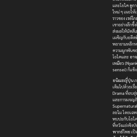
และโยไค
ดูกา
ใหม่ ๆ เผยให้เห
ราวของ
เรย์โก
เขาอย่างลึกซึ้งยิ
ส่งผลให้นัตสึ
เผชิญกับอดีตท
พยายามหลีกหน
ความผูกพันขอ
โยไคและ
อาจ
เหมียว (Nyan
sensei)
ก็แข็ง
อนิเมะญี่ปุ่น
ภา
เต็มไปด้วยเรื่
Drama
ที่อบอุ
และการผจญภั
Supernatura
ละไม โดยเฉพ
พบปะกับโยไค
ที่หวังแย่งชิง
พากย์ไทย
เปิ