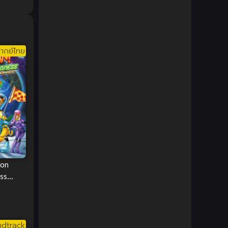
DC Comics
(2)
Demon (ปีศาจ)
(2)
ากย์ไทย
Demons (ปีศาจ)
(6)
Detective (นักสืบ)
(1)
Detective สืบสวน
(6)
Donghua
(89)
Double penetration (สองรู)
(2)
on
Drama (ดราม่า)
(147)
ss
วงจันทร์
Drama (ดราม่า)
(112)
DreamWorks
(4)
dtrack