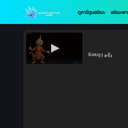
ดูการ์ตูนอนิเมะ
อนิเมะพา
รับชม
51 ครั้ง
Volume
90%