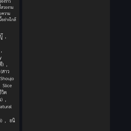
รื่องราว
1980
1979
Comic Book การ์ตูน
(1)
ี่สวยงาม
1977
1972
วยความ
Coming of Age ก้าวพ้นวัย
(7)
้อย่างใกล้
Coming-of-Age ก้าวผ่านวัย
(6)
ู๊
,
Creampie (หลั่งใน)
(19)
,
Crime
(8)
y
ี)
,
Crime อาชญากรรม
(10)
 (สาว
Shoujo
Cultivation
(33)
,
Slice
ชีวิต
Cyberpunk
(4)
น)
,
atural
Dark Fantasy
(25)
ิ)
,
อนิ
Dark Fantasy ดาร์กแฟนตาซี
(1)
น