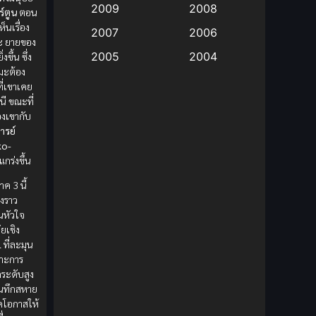
2009
2008
ร์ตูน
ตอน
็นเรื่อง
Big tits (นมใหญ่)
(19)
2007
2006
ะ
ยายของ
2005
2004
่งขึ้น ซึ่ง
Bitch (ผู้หญิงร่าน)
(1)
เมะต้อง
2003
2002
ี่เขาเคย
Blackmail (ข่มขู่)
(1)
ี ขณะที่
2001
2000
งเขากับ
Blood
(1)
1999
1998
ารย์
ko-
1997
1996
Bondage (ทาส)
(1)
แกร่งขึ้น
1993
1992
ค 3 นี้
boys love
(1)
องราว
1991
1990
่นหัวใจ
Censored (เซ็นเซอร์)
1989
(19)
1988
ยเชิง
l
ที่ละมุน
1987
1985
Comedy (ตลก)
(235)
าะการ
1984
1983
ระดับสูง
บันทึกสหาย
Comedy (ตลก)
(85)
1982
1981
ดโอกาสให้