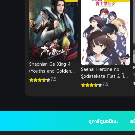
Shaonian Ge Xing 4
Saenai Heroine no
(Youths and Golden
Sodatekata Flat 2 วิธี
Coffin 4) ดรุณพเนจร
7.5
ว
ปั้นสาวบ้านให้มาเป็น
7.5
ท่องแดนยุทธภพ ภาค 4
ใ
นางเอกของผม ภาค 2
ดูการ์ตูนอนิเมะ
อน