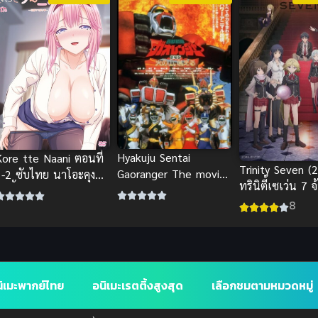
Hyakuju Sentai
Kore tte Naani ตอนที่
Trinity Seven (
Gaoranger The movie
1-2 ซับไทย นาโอะคุง
ทรินิตี้เซเว่น 7 จ
ฝ่ามิติเกาะมหาประลัย
ันนี้โดนนามิดูดอีกแล้ว
คัมภีร์เวท
8
พากย์ไทย เด็ด
ช่มั้ย? สรุปก่อนดู
ิเมะพากย์ไทย
อนิเมะเรตติ้งสูงสุด
เลือกชมตามหมวดหมู่