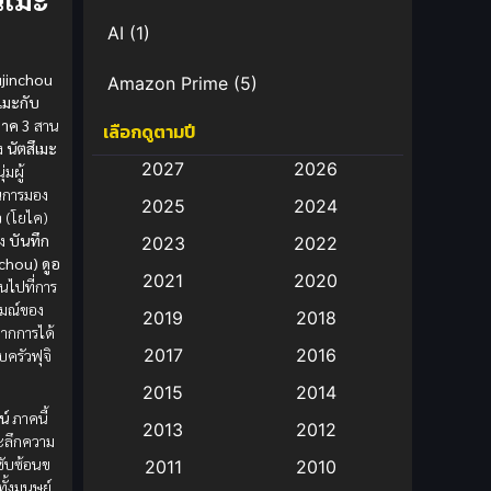
AI
(1)
jinchou
Amazon Prime
(5)
ึเมะกับ
ภาค 3
สาน
เลือกดูตามปี
Anal (ประตูหลัง)
(11)
อง
นัตสึเมะ
2027
2026
่มผู้
Animation
(583)
นการมอง
2025
2024
จ (โยไค)
Animation การ์ตูน
(88)
อง
บันทึก
2023
2022
nchou)
ดูอ
2021
2020
Animation อนิเมะ
(72)
้นไปที่การ
รมณ์ของ
2019
2018
จากการได้
Animation แอนิเมชั่น
(1)
2017
2016
บครัวฟุจิ
Animation แอนิเมชัน
(19)
2015
2014
น์
ภาคนี้
2013
2012
anime
(9)
ะลึกความ
บซับซ้อนข
2011
2010
Anime อนิเมะ
(112)
ั้งมนุษย์