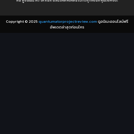
1977
1972
Coming of Age ก้าวพ้นวัย
(7)
Copyright © 2025
quantumatorprojectreview.com
ดูอนิเมะออนไลน์ฟรี
Coming-of-Age ก้าวผ่านวัย
(6)
อัพเดตล่าสุดก่อนใคร
Creampie (หลั่งใน)
(19)
Crime
(8)
Crime อาชญากรรม
(10)
Cultivation
(33)
Cyberpunk
(4)
Dark Fantasy
(25)
Dark Fantasy ดาร์กแฟนตาซี
(1)
DC Comics
(2)