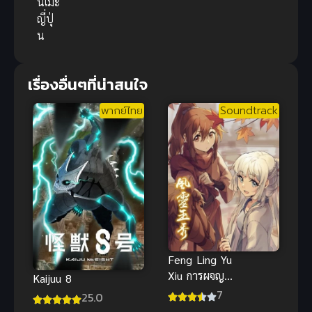
นิเมะ
ญี่ปุ่
น
เรื่องอื่นๆที่น่าสนใจ
พากย์ไทย
Soundtrack
Feng Ling Yu
Xiu การผจญ
Kaijuu 8
ภัยของเฟิง
7
25.0
หลิงและยวี่ซิ่ว