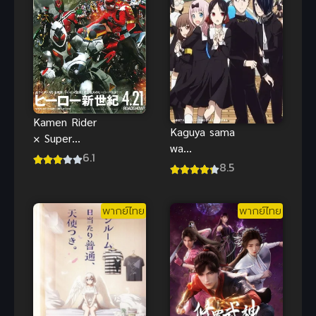
Kamen Rider
Kaguya sama
× Super
wa
Sentai Super
6.1
Kokurasetai
8.5
Hero Taisen
2 สารภาพรัก
มหาศึกรวม
กับคุณคางุยะ
พลังฮีโร่ คา
พากย์ไทย
พากย์ไทย
ซะดีๆ ภาค 2
เมนไรเดอร์
ปะทะ
ซุปเปอร์เซน
ไต