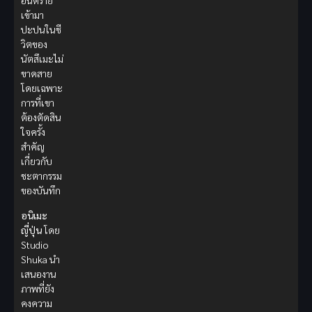
อันตราย
เข้ามา
ปะปนในชี
วิตของ
นัตสึเมะไม่
ขาดสาย
โดยเฉพาะ
การที่เขา
ต้องตัดสิน
ใจครั้ง
สำคัญ
เกี่ยวกับ
ชะตากรรม
ของบันทึก
อนิเมะ
ญี่ปุ่น
โดย
Studio
Shuka นำ
เสนองาน
ภาพที่ยัง
คงความ