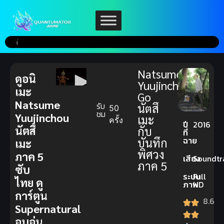
Natsume
ดูอนิ
Yuujinchou
เมะ
Go
Natsume
รับ
นัตสึ
50
ชม
Yuujinchou
เมะ
ครั้ง
ปี
2016
นัตสึ
กับ
ที่
ฉาย
บันทึก
เมะ
พิศวง
ภาค 5
เสียง
Soundtr
ภาค 5
ซับ
ระบบ
Full
ไทย
ดู
ภาพ
HD
การ์ตูน
8.6
Supernatural
อบอุ่น