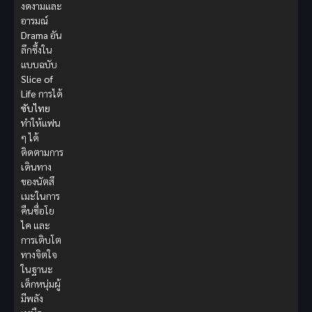
งดงามและ
อารมณ์
Drama
อัน
ลึกซึ้งใน
แบบฉบับ
Slice of
Life
การได้
ซับไทย
ทำให้แฟน
ๆ ได้
ติดตามการ
เดินทาง
ของนัตสึ
เมะในการ
คืนชื่อโย
ไค และ
การเติบโต
ทางจิตใจ
ในฐานะ
เด็กหนุ่มผู้
มีพลัง