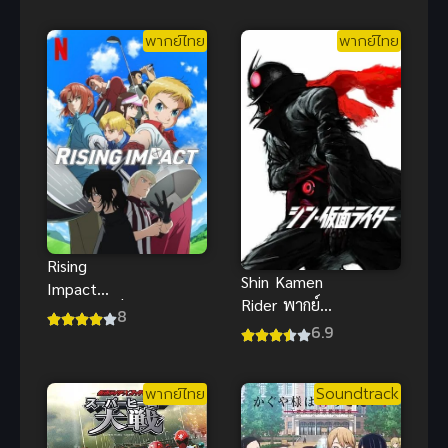
พากย์ไทย
พากย์ไทย
Rising
Shin Kamen
Impact
Rider พากย์
(2024) ไรซิ่ง
8
ไทยฮิต ชิ
6.9
อิมแพ็ค
นมาสค์ไรเดอร์
ภาพยนตร์รี
พากย์ไทย
Soundtrack
บูทสุดอลังการ