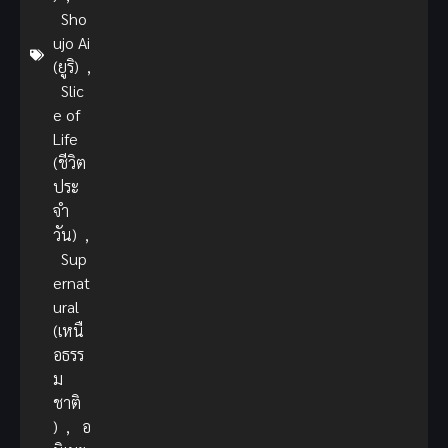
Sho
ujo Ai
(ยูริ)
,
Slic
e of
Life
(ชีวิต
ประ
จำ
วัน)
,
Sup
ernat
ural
(เหนื
อธรร
ม
ชาติ
)
,
อ