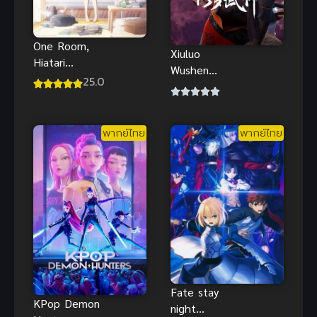
One Room,
Xiuluo
Hiatari
Wushen
Futsuu,
25.0
(Martial God
Tenshi
Asura) เทพ
สายฟ้าราชา
พากย์ไทย
พากย์ไทย
สงคราม (ซับ
ไทย)
Fate stay
KPop Demon
night