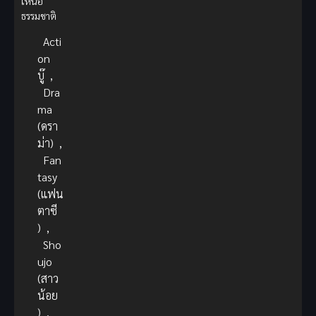
เหนือ
ธรรมชาติ
Acti
on
บู๊
,
Dra
ma
(ดรา
ม่า)
,
Fan
tasy
(แฟน
ตาซี
)
,
Sho
ujo
(สาว
น้อย
)
,