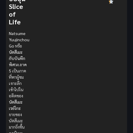
Slice
of
Life
Natsume
Yuujinchou
Go
หรือ
นัตสึเมะ
กับบันทึก
พิศวง ภาค
5
เป็นภาค
ที่พาผู้ชม
เจาะลึก
เข้าไปใน
อดีตของ
นัตสึเมะ
เรย์โกะ
ยายของ
นัตสึเมะ
มากยิ่งขึ้น