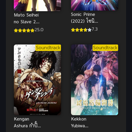
Sonic Prime
Mato Seihei
(2022) โซนิค
no Slave 2
ไพรม์ พากย์
พากย์ไทย ซับ
7.3
25.0
ไทยดูฟรีออน
ไทย
ไลน์มันส์สะใจ
Soundtrack
Soundtrack
Kengan
Kekkon
Ashura กำปั้น
Yubiwa