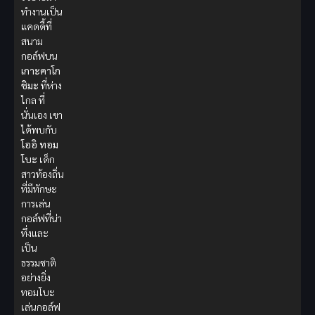
ทำงานเป็น
แคดดี้ที่
สนาม
กอล์ฟบน
เกาะคาโก
ชิมะ
ที่ห่าง
ไกล ที่
นั่นเอง เขา
ได้พบกับ
โออิ ทอม
โบะ
เด็ก
สาวท้องถิ่น
ที่มีทักษะ
การเล่น
กอล์ฟที่น่า
ทึ่งและ
เป็น
ธรรมชาติ
อย่างยิ่ง
ทอมโบะ
เล่นกอล์ฟ