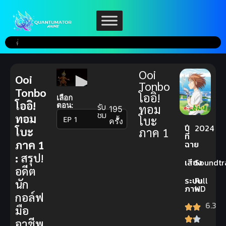
Ooi
Ooi
Tonbo
Tonbo
โออิ!
เลือก
โออิ!
ตอน:
รับ
ทอม
195
ชม
ทอม
โบะ
▼
ครั้ง
ปี
2024
โบะ
ภาค 1
ที่
ภาค 1
ฉาย
:
สรุป!
เสียง
Soundtr
อดีต
ระบบ
Full
นัก
ภาพ
HD
กอล์ฟ
6.3
มือ
อาชีพ