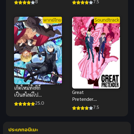
อสูร โทคิตะ
Monogatari
8
7.5
พาร์ท 1
ตำนานผู้กล้า
แห่งแหวน
พากย์ไทย
Soundtrack
ภาค 1
เกิดใหม่ทั้งทีก็
Great
เป็นสไลม์ไป
Pretender
ซะแล้ว ภาค 2
25.0
(2020) ยอด
7.5
พาร์ท 2 ซับ
คนลวงโลก
ไทย
ประเภทอนิเมะ