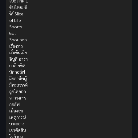
โบะ ภาค 1
ซับไทย!
ซี
รีส์ Slice
of Life
Sports
Golf
Shounen
เรื่องราว
เริ่มต้นเมื่อ
อิบูกิ อารา
กาอิ
อดีต
นักกอล์ฟ
มืออาชีพผู้
มีพรสวรรค์
ถูกไล่ออก
จากวงการ
กอล์ฟ
เนื่องจาก
เหตุการณ์
บางอย่าง
เขาตัดสิน
ใจย้ายมา