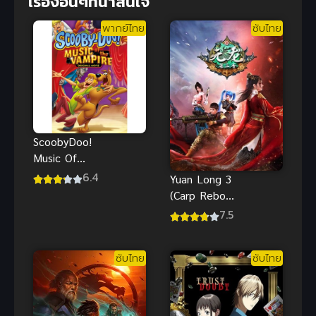
เรื่องอื่นๆที่น่าสนใจ
พากย์ไทย
ซับไทย
ScoobyDoo!
Music Of
The Vampire
6.4
Yuan Long 3
สคูบี้ดู มนต์
(Carp Reborn
เพลงแวมไพร์
3) หยวนหลง
7.5
ข้ามมิติมาหา
เธอ ภาค 3
ซับไทย
ซับไทย
(ซับไทย)