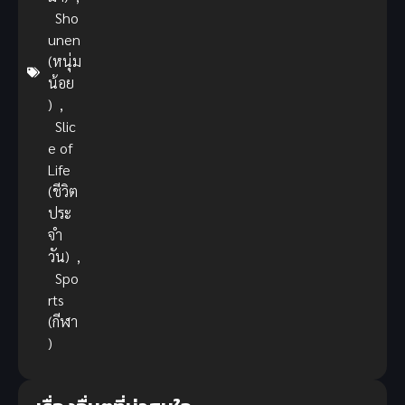
Sho
unen
(หนุ่ม
น้อย
)
,
Slic
e of
Life
(ชีวิต
ประ
จำ
วัน)
,
Spo
rts
(กีฬา
)