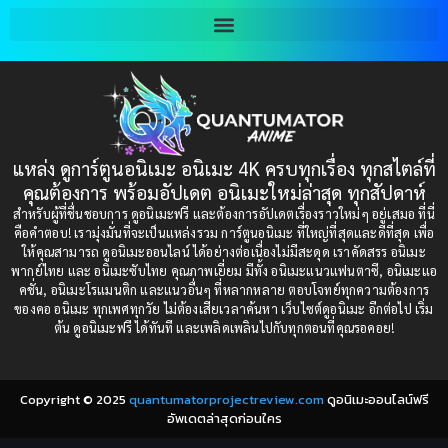
2001
2000
Blood
(1)
1999
1998
1997
1996
Bondage (ทาส)
(1)
1993
1992
boys love
(1)
1991
1990
แหล่ง ดูการ์ตูนอนิเมะ อนิเมะ 4K ครบทุกเรื่อง ทุกสไตล์ที่
Censored (เซ็นเซอร์)
1989
(19)
1988
คุณต้องการ พร้อมอัปเดต อนิเมะใหม่ล่าสุด ทุกสัปดาห์
1987
1985
สำหรับผู้ที่ชื่นชอบการ ดูอนิเมะฟรี และต้องการอัปเดตเรื่องราวใหม่ๆ อยู่เสมอ ที่นี่
Comedy (ตลก)
(235)
คือคำตอบ! เรามุ่งมั่นที่จะเป็นแหล่งรวม การ์ตูนอนิเมะ ที่ใหญ่ที่สุดและดีที่สุด เพื่อ
1984
1983
ให้คุณสามารถ ดูอนิเมะออนไลน์ ได้อย่างต่อเนื่องไม่มีสะดุด เราคัดสรร อนิเมะ
Comedy (ตลก)
(85)
พากย์ไทย และ อนิเมะซับไทย คุณภาพเยี่ยม มีทั้ง อนิเมะแนวแฟนตาซี, อนิเมะแอ
1982
1981
คชั่น, อนิเมะโรแมนติก และแนวอื่นๆ ที่หลากหลาย ตอบโจทย์ทุกความต้องการ
ของคอ อนิเมะ ทุกเพศทุกวัย ไม่ต้องเสียเวลาค้นหา เว็บไซต์ดูอนิเมะ อีกต่อไป เริ่ม
1980
1979
Comic Book การ์ตูน
(1)
ต้น ดูอนิเมะฟรี ได้ทันที และเพลิดเพลินไปกับทุกตอนที่คุณรอคอย!
1977
1972
Coming of Age ก้าวพ้นวัย
(7)
Copyright © 2025
quantumatorprojectreview.com
ดูอนิเมะออนไลน์ฟรี
Coming-of-Age ก้าวผ่านวัย
(6)
อัพเดตล่าสุดก่อนใคร