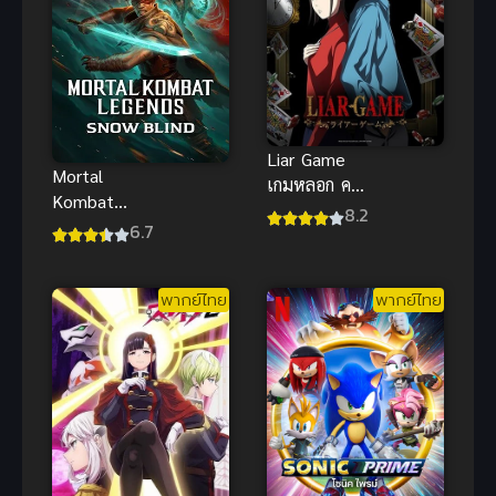
Liar Game
Mortal
เกมหลอก คน
Kombat
ลวง (ซับไทย)
8.2
Legends
6.7
Snow Blind
(2022) ซับ
พากย์ไทย
พากย์ไทย
ไทยดูฟรีออน
ไลน์