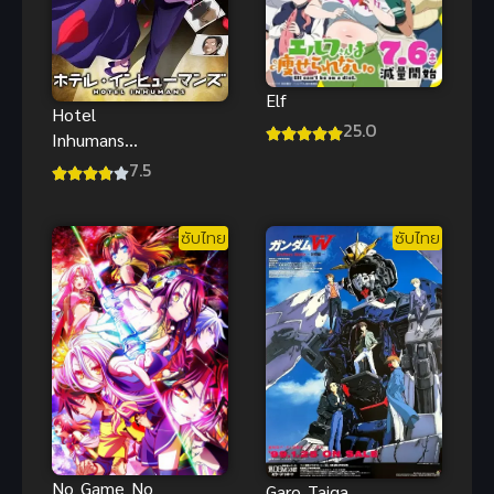
Elf
Hotel
25.0
Inhumans
โรงแรม
7.5
เพชฌฆาต
ซับไทย
ซับไทย
No Game No
Garo Taiga