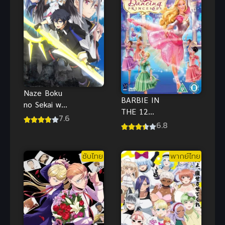
Naze Boku
BARBIE IN
no Sekai wo
THE 12
Daremo
7.6
DANCING
6.8
Oboeteinai
PRINCESSES
no ka? โลกคู่
(2006) บาร์บี้
ขนานกับ
ซับไทย
พากย์ไทย
ใน 12 เจ้า
ตำนานวีรบุรุษ
หญิงเริงระบำ
ที่ถูกลืม
พากย์ไทย