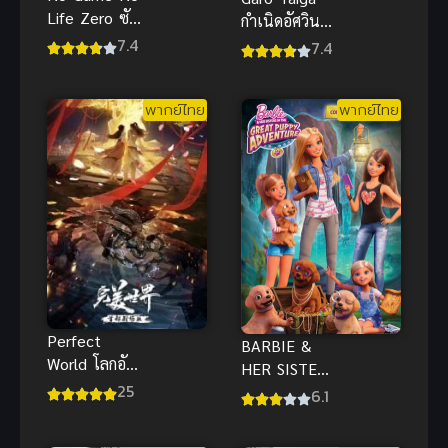
Life Zero ซับ
กำเนิดอัศวิน
ไทย
หมาป่าทองคำ
7.4
7.4
ซับไทย
พากย์ไทย
พากย์ไทย
Perfect
BARBIE &
World โลกอัน
HER SISTERS
สมบูรณ์แบบ
25
IN THE
6.1
พากย์ไทย
GREAT
PUPPY