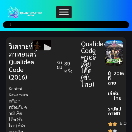
Qualidea
วิเคราะห์
Code
ภาพยนตร์
ควอลิ
Qualidea
รับ
เดีย
89
ชม
Code
โค๊ด
ครั้ง
ปี
2016
(2016)
(ซับ
ที่
ฉาย
ไทย)
Kenichi
เสียง
ซับ
Kawamura
ไทย
กลับมา
พร้อมกับ ค
ระบบ
Full
ภาพ
HD
วอลิเดีย
โค๊ด (ซับ
6.0
ไทย) ที่นำ
เสนอ ธีม