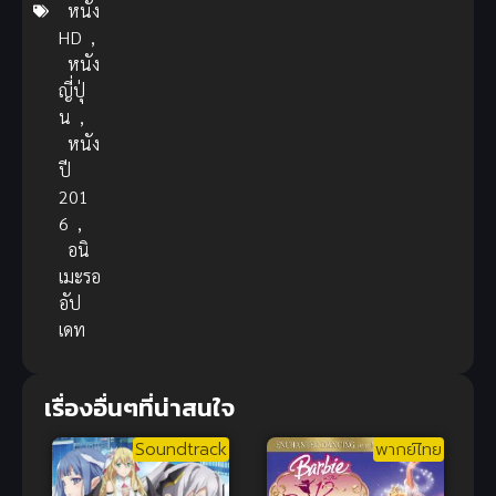
หนัง
HD
,
หนัง
ญี่ปุ่
น
,
หนัง
ปี
201
6
,
อนิ
เมะรอ
อัป
เดท
เรื่องอื่นๆที่น่าสนใจ
Soundtrack
พากย์ไทย