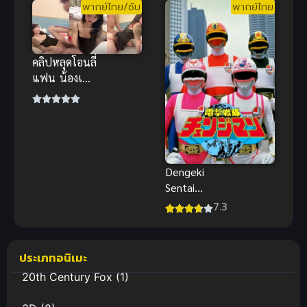
พากย์ไทย/ซับ
พากย์ไทย
ADVENTURE
(2015) บาร์บี้
ตอนการผจญ
ภัยครั้งยิ่งใหญ่
คลิปหลุดโอนลี่
ของน้องหมาผู้
แฟน น้องเนย
น่ารัก พากย์
สาวแขนลาย
ไทย
สุดแซ่บ โดน
กระแทกท่า
หมาสุดเสียว
Dengeki
Sentai
Changeman
7.3
The Movie
ขบวนการนักสู้
สายฟ้า เชนจ์
ประเภทอนิเมะ
แมน สนุก
20th Century Fox
(1)