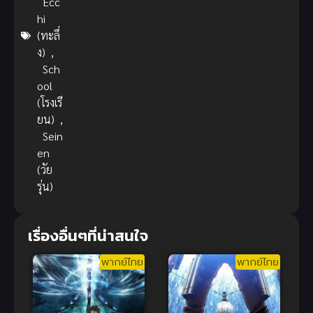
Ecc
hi
(ทะลึ่
ง)
,
Sch
ool
(โรงเรี
ยน)
,
Sein
en
(วัย
รุ่น)
เรื่องอื่นๆที่น่าสนใจ
พากย์ไทย
พากย์ไทย