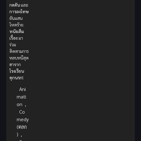
กดดัน
และ
การลงโทษ
อันแสน
โหดร้าย.
หนังเต็ม
เรื่อง
มา
ร่วม
ติดตามการ
หลบหนีสุด
ฮาจาก
โรงเรียน
คุกนรก
!
Ani
mati
on
,
Co
medy
(ตลก
)
,