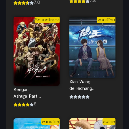
7.8
เลิฟไลฟ์! ซัน
7.0
ศึกล้างพิภพ
ไชน์!! ภาค 1
ภาค 2
Soundtrack
พากย์ไทย
Xian Wang
de Richang
Kengan
Shenghuo 2
Ashura Part
ชีวิตประจำวัน
2 กำปั้นอสูร
8
ของราชาแห่ง
โทคิตะ พาร์ท
เซียน ภาค 2
2
พากย์ไทย
ซับไทย