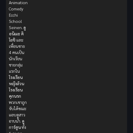
Animation
Comedy
Ecchi
School
Seinen.
ดู
อนิเมะ
คิ
โยชิ
และ
เพื่อนชาย
4 คนเป็น
นักเรียน
ชายกลุ่ม
แรกใน
โรงเรียน
หญิงล้วน
โรงเรียน
คุกนรก
พวกเขาถูก
จับได้ขณะ
แอบดูสาว
อาบน้ำ.
ดู
การ์ตูน
ทั้ง