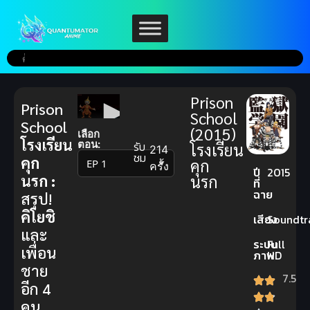
Prison
Prison
School
School
(2015)
เลือก
โรงเรียน
ตอน:
รับ
โรงเรียน
214
ชม
คุก
คุก
▼
ครั้ง
ปี
2015
นรก :
นรก
ที่
ฉาย
สรุป!
คิโยชิ
เสียง
Soundtr
และ
ระบบ
Full
เพื่อน
ภาพ
HD
ชาย
7.5
อีก 4
คน