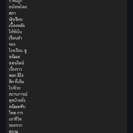
5 คนถูก
ลงโทษโดย
สภา
นักเรียน
เบื้องหลัง
ให้ขังใน
เรือนจำ
ของ
โรงเรียน.
ดู
อนิเมะ
ออนไลน์
เรื่องราว
ตลก
อีโร
ติก
ที่เต็ม
ไปด้วย
สถานการณ์
สุดบ้าคลั่ง.
อนิเมะซับ
ไทย
การ
เอาชีวิต
รอดจาก
ความ