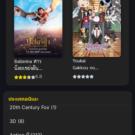
Youkai
Ballerina สาว
Gakkou no
น้อยเขย่งฝัน
Sensei
บัลเลริน่า
6.8
Hajimemashit
พากย์ไทย
a! คุณครู
แอนิเมชัน
โรงเรียนปีศาจ
สร้างแรงใจ
ประเภทอนิเมะ
รายงานตัว
20th Century Fox
(1)
แล้วครับ
3D
(8)