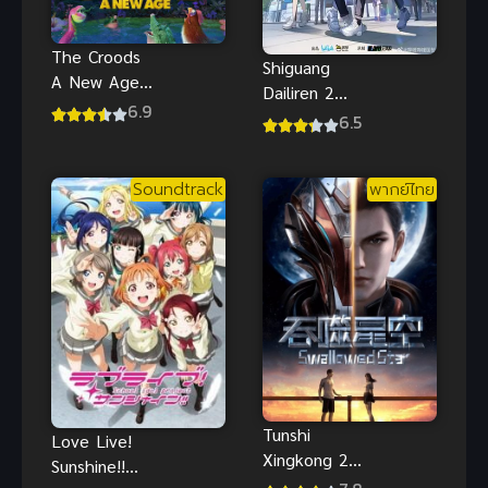
The Croods
Shiguang
A New Age
Dailiren 2
พากย์ไทย
6.9
(Link Click
6.5
เดอะครู้ดส์
S2) ข้ามเวลา
ตะลุยโลกใบ
พิชิตภารกิจ
ใหม่สุดป่วนฮา
Soundtrack
พากย์ไทย
ภาค 2
Tunshi
Love Live!
Xingkong 2
Sunshine!!
(2021) มหา