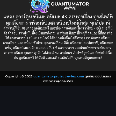
1993
1992
boys love
(1)
1991
1990
แหล่ง ดูการ์ตูนอนิเมะ อนิเมะ 4K ครบทุกเรื่อง ทุกสไตล์ที่
Censored (เซ็นเซอร์)
1989
(19)
1988
คุณต้องการ พร้อมอัปเดต อนิเมะใหม่ล่าสุด ทุกสัปดาห์
1987
1985
สำหรับผู้ที่ชื่นชอบการ ดูอนิเมะฟรี และต้องการอัปเดตเรื่องราวใหม่ๆ อยู่เสมอ ที่นี่
Comedy (ตลก)
(235)
คือคำตอบ! เรามุ่งมั่นที่จะเป็นแหล่งรวม การ์ตูนอนิเมะ ที่ใหญ่ที่สุดและดีที่สุด เพื่อ
1984
1983
ให้คุณสามารถ ดูอนิเมะออนไลน์ ได้อย่างต่อเนื่องไม่มีสะดุด เราคัดสรร อนิเมะ
Comedy (ตลก)
(85)
พากย์ไทย และ อนิเมะซับไทย คุณภาพเยี่ยม มีทั้ง อนิเมะแนวแฟนตาซี, อนิเมะแอ
1982
1981
คชั่น, อนิเมะโรแมนติก และแนวอื่นๆ ที่หลากหลาย ตอบโจทย์ทุกความต้องการ
ของคอ อนิเมะ ทุกเพศทุกวัย ไม่ต้องเสียเวลาค้นหา เว็บไซต์ดูอนิเมะ อีกต่อไป เริ่ม
1980
1979
Comic Book การ์ตูน
(1)
ต้น ดูอนิเมะฟรี ได้ทันที และเพลิดเพลินไปกับทุกตอนที่คุณรอคอย!
1977
1972
Coming of Age ก้าวพ้นวัย
(7)
Copyright © 2025
quantumatorprojectreview.com
ดูอนิเมะออนไลน์ฟรี
Coming-of-Age ก้าวผ่านวัย
(6)
อัพเดตล่าสุดก่อนใคร
Creampie (หลั่งใน)
(19)
Crime
(8)
Crime อาชญากรรม
(10)