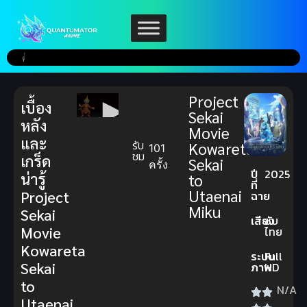
Project
เบื้อง
Sekai
หลัง
Movie
และ
รับ
Kowareta
101
ชม
เกร็ด
Sekai
ครั้ง
ปี
2025
น่ารู้
to
ที่
Utaenai
Project
ฉาย
Miku
Sekai
เสียง
ซับ
Movie
ไทย
Kowareta
ระบบ
Full
Sekai
ภาพ
HD
to
N/A
Utaenai