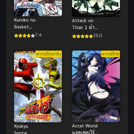
Kuroko no
Attack on
Basket
Titan 2 ผ่า
Movie 1 ศึก
พิภพไททัน
7.4
25.0
แสงและเงา คุ
ภาค 2 ตอน
โรโกะ โนะ บา
พิเศษ ซับไทย
พากย์ไทย/ซับ
พากย์ไทย
สเก็ต พากย์
ไทย
Accel World
Kyukyu
แอคเซลเวิร์ลด์
Sentai