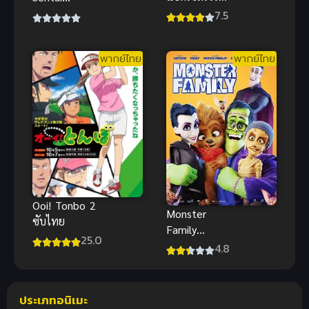
ภาค 1
GoGoFive
7.5
ขบวนการกู้ภัย
โกโกไฟว์ สนุก
พากย์ไทย
พากย์ไทย
สุดมันส์จัดเต็ม
Ooi! Tonbo 2
Monster
ซับไทย
Family
25.0
ครอบครัวป่วน
4.8
ก๊วนปีศาจ อนิ
เมะพากย์ไทย
สุดฮาพาเพลิน
ประเภทอนิเมะ
ดี