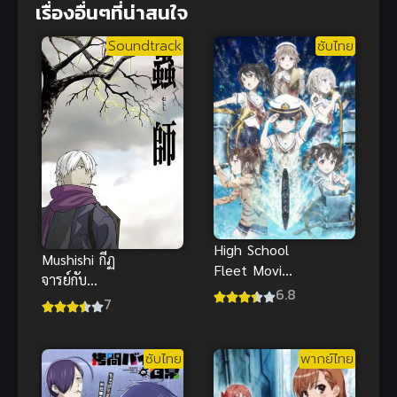
เรื่องอื่นๆที่น่าสนใจ
Soundtrack
ซับไทย
High School
Mushishi กีฏ
Fleet Movie
จารย์กับ
ซับไทย
6.8
อาถรรพ์แมลง
7
พิสดาร ภาค 1
ซับไทย
พากย์ไทย