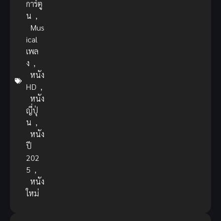
การ์ตู
น
,
Mus
ical
เพล
ง
,
หนัง
HD
,
หนัง
ญี่ปุ่
น
,
หนัง
ปี
202
5
,
หนัง
ใหม่