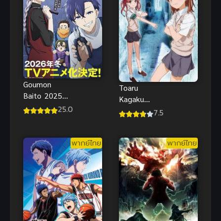
Goumon
Toaru
Baito 2025
Kagaku
ซับไทย
25.0
Railgun
7.5
Anime เรลกัน
แฟ้มลับ ภาค
พากย์ไทย
พากย์ไทย
1