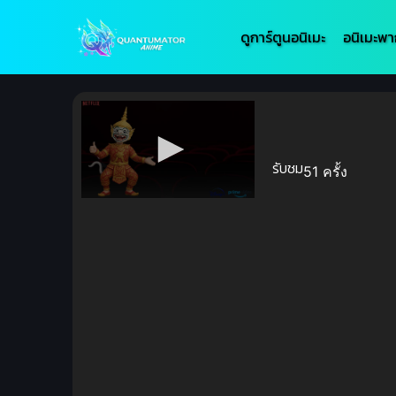
ดูการ์ตูนอนิเมะ
อนิเมะพา
รับชม
51 ครั้ง
Volume
90%