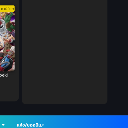
1980
1979
Comic Book การ์ตูน
(1)
ากย์ไทย
1977
1972
Coming of Age ก้าวพ้นวัย
(7)
Coming-of-Age ก้าวผ่านวัย
(6)
Creampie (หลั่งใน)
(19)
Crime
(8)
Crime อาชญากรรม
(10)
peki
Cultivation
(33)
Cyberpunk
(4)
Dark Fantasy
(25)
Dark Fantasy ดาร์กแฟนตาซี
(1)
แจ้ง/ขออนิเมะ