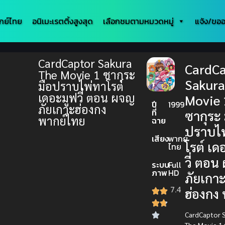
กย์ไทย
อนิเมะเรตติ้งสูงสุด
เลือกชมตามหมวดหมู่
แจ้ง/ขออ
CardCaptor Sakura
CardCa
The Movie 1 ซากุระ
Sakura
มือปราบไพ่ทาโรต์
เดอะมูฟวี่ ตอน ผจญ
Movie 
ปี
1999
ภัยเกาะฮ่องกง
ที่
ซากุระ 
พากย์ไทย
ฉาย
ปราบไ
เสียง
พากย์
โรต์ เด
ไทย
วี่ ตอ
ระบบ
Full
ภาพ
HD
ภัยเกา
7.4
ฮ่องกง 
CardCaptor 