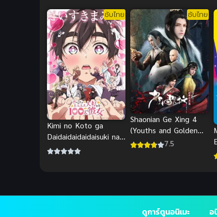
ต้องไปกับสมาร์ทโฟนสิ
ซับไทย
ซับไทย
Shaonian Ge Xing 4
Kimi no Koto ga
(Youths and Golden
Daidaidaidaidaisuki na
Coffin 4) ดรุณพเนจร
E
7.5
100-nin no Kanojo
ท่องแดนยุทธภพ ภาค 4
เ
Season 2 รักรักรักรักรัก
เธอหมดหัวใจจากแฟน
สาว 100 คน ภาค 2
ดูการ์ตูนอนิเมะ
อน