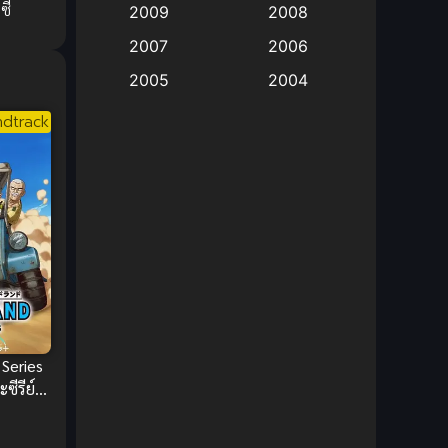
ซี
2009
2008
Big tits (นมใหญ่)
(19)
2007
2006
2005
2004
Bitch (ผู้หญิงร่าน)
(1)
2003
2002
dtrack
Blackmail (ข่มขู่)
(1)
2001
2000
Blood
(1)
1999
1998
1997
1996
Bondage (ทาส)
(1)
1993
1992
boys love
(1)
1991
1990
Censored (เซ็นเซอร์)
1989
(19)
1988
1987
1985
Comedy (ตลก)
(235)
Series
1984
1983
ซีรีย์
Comedy (ตลก)
(85)
1982
1981