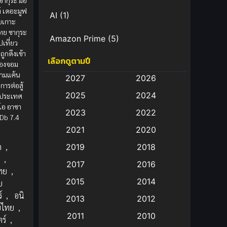
ซากุระ มือ
์ เดอะมูฟ
AI
(1)
ัยเกาะ
ทย ซากุระ
Amazon Prime
(5)
ปเที่ยว
ถูกดึงเข้า
เลือกดูตามปี
Anal (ประตูหลัง)
(11)
ของจอม
วามแค้น
2027
2026
Animation
(583)
การต่อสู้
2025
2024
กประเทศ
โอ อาซา
Animation การ์ตูน
(88)
2023
2022
Db 7.4
2021
2020
Animation อนิเมะ
(72)
ก
,
2019
2018
Animation แอนิเมชั่น
(1)
ย
,
2017
2016
ทย
,
Animation แอนิเมชัน
(19)
2015
2014
ย
์
,
อนิ
2013
2012
anime
(9)
์ไทย
,
2011
2010
ร์
,
Anime อนิเมะ
(112)