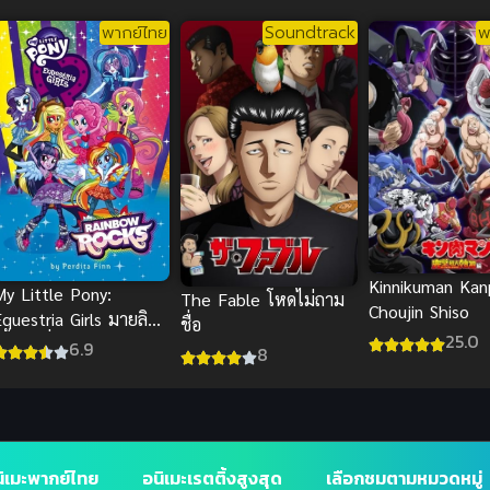
พากย์ไทย
Soundtrack
พ
Kinnikuman Kan
My Little Pony:
The Fable โหดไม่ถาม
Choujin Shiso
questria Girls มายลิต
ชื่อ
25.0
ติ้ลโพนี่ ก๊วนสาวร็อคแห่
6.9
8
งอเควสเทรีย
ิเมะพากย์ไทย
อนิเมะเรตติ้งสูงสุด
เลือกชมตามหมวดหมู่