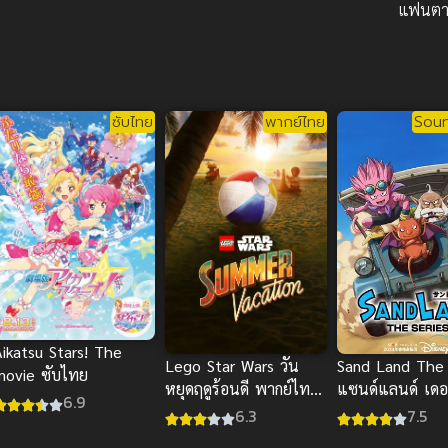
แฟนตา
ซับไทย
พากย์ไทย
Soun
Aikatsu Stars! The
Sand Land The 
Lego Star Wars วัน
movie ซับไทย
แซนด์แลนด์ เดอะ
หยุดฤดูร้อนดี พากย์ไทย
6.9
ภาค 1
อนิเมะเลโก้สตาร์วอร์ส
7.5
6.3
สนุก