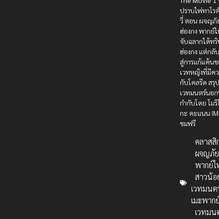
The Movie 1
ปราบไพ่ทาโรต
วี่ ตอน ผจญภ
ฮ่องกง พากย์ไ
จับฉลากได้ทริ
ฮ่องกง แต่กลับ
สู่การแก้แค้น
เวทหญิงที่มีค
กับโคลรีด สรุป
เวทมนตร์นอ
กำกับโดย โมริ
กะ คะแนน IM
ชมฟรี
คลาสสิ
ผจญภั
พากย์ไ
สาวน้อ
เวทมนตร
เมะพากย
เวทมนต