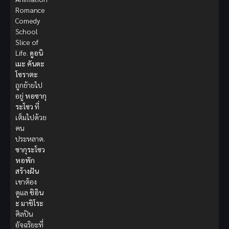
Romance
Comedy
School
Slice of
Life.
ดูอนิ
เมะ
คันดะ
โซราตะ
ถูกย้ายไป
อยู่
หอซากุ
ระโซว
ที่
เต็มไปด้วย
คน
ประหลาด.
ซากุระโซว
หอพัก
สร้างฝัน
เขาต้อง
ดูแล
ชิอิน
ะ มาชิโระ
ศิลปิน
อัจฉริยะที่