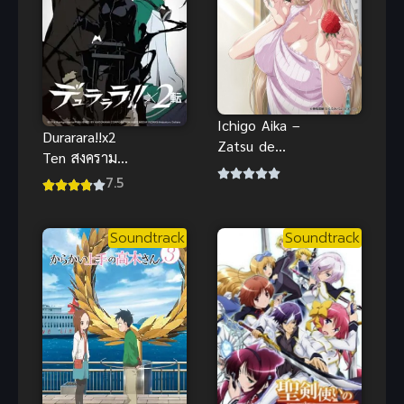
Ichigo Aika –
Durarara!!x2
Zatsu de
Ten สงคราม
Namaiki na
แดนสนธยา
7.5
Imouto to H-
ภาค 3 ซับไทย
Anime ซับ
2015
ไทย Big tits
Soundtrack
Soundtrack