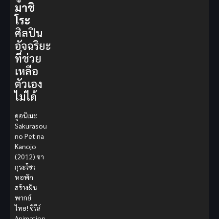
มาชิ
โระ
ศิลปิน
อัจฉริยะ
ที่ช่วย
เหลือ
ตัวเอง
ไม่ได้
ดูอนิเมะ
Sakurasou
no Pet na
Kanojo
(2012) ซา
กุระโซว
หอพัก
สร้างฝัน
พากย์
ไทย!
ซีรีส์
Animation