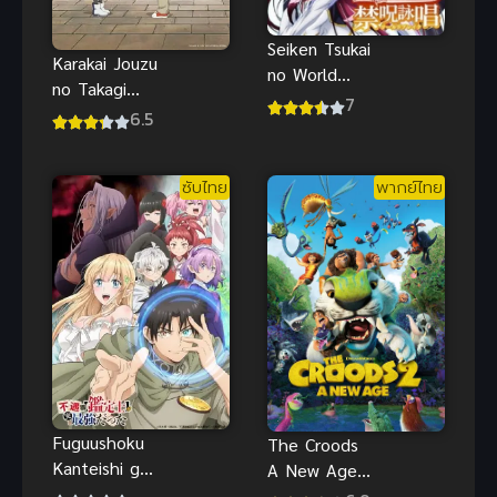
Seiken Tsukai
Karakai Jouzu
no World
no Takagi
Break เทพนัก
7
san 3 แกล้ง
6.5
ดาบข้ามภพ
นัก รักนะ รู้ยัง
ภาค 3
ซับไทย
พากย์ไทย
Fuguushoku
The Croods
Kanteishi ga
A New Age
Jitsu wa
พากย์ไทย