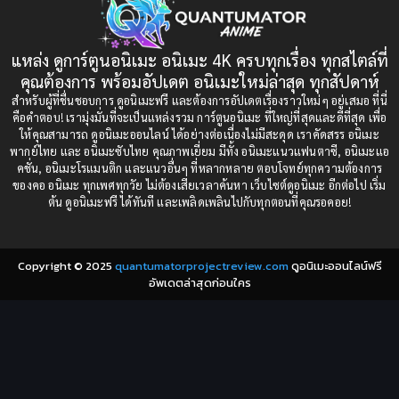
1993
1992
boys love
(1)
1991
1990
แหล่ง ดูการ์ตูนอนิเมะ อนิเมะ 4K ครบทุกเรื่อง ทุกสไตล์ที่
Censored (เซ็นเซอร์)
1989
(19)
1988
คุณต้องการ พร้อมอัปเดต อนิเมะใหม่ล่าสุด ทุกสัปดาห์
1987
1985
สำหรับผู้ที่ชื่นชอบการ ดูอนิเมะฟรี และต้องการอัปเดตเรื่องราวใหม่ๆ อยู่เสมอ ที่นี่
Comedy (ตลก)
(235)
คือคำตอบ! เรามุ่งมั่นที่จะเป็นแหล่งรวม การ์ตูนอนิเมะ ที่ใหญ่ที่สุดและดีที่สุด เพื่อ
1984
1983
ให้คุณสามารถ ดูอนิเมะออนไลน์ ได้อย่างต่อเนื่องไม่มีสะดุด เราคัดสรร อนิเมะ
Comedy (ตลก)
(85)
พากย์ไทย และ อนิเมะซับไทย คุณภาพเยี่ยม มีทั้ง อนิเมะแนวแฟนตาซี, อนิเมะแอ
1982
1981
คชั่น, อนิเมะโรแมนติก และแนวอื่นๆ ที่หลากหลาย ตอบโจทย์ทุกความต้องการ
ของคอ อนิเมะ ทุกเพศทุกวัย ไม่ต้องเสียเวลาค้นหา เว็บไซต์ดูอนิเมะ อีกต่อไป เริ่ม
1980
1979
Comic Book การ์ตูน
(1)
ต้น ดูอนิเมะฟรี ได้ทันที และเพลิดเพลินไปกับทุกตอนที่คุณรอคอย!
1977
1972
Coming of Age ก้าวพ้นวัย
(7)
Copyright © 2025
quantumatorprojectreview.com
ดูอนิเมะออนไลน์ฟรี
Coming-of-Age ก้าวผ่านวัย
(6)
อัพเดตล่าสุดก่อนใคร
Creampie (หลั่งใน)
(19)
Crime
(8)
Crime อาชญากรรม
(10)