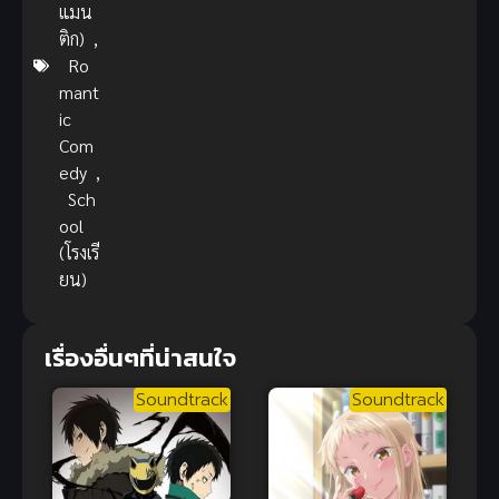
แมน
ติก)
,
Ro
mant
ic
Com
edy
,
Sch
ool
(โรงเรี
ยน)
เรื่องอื่นๆที่น่าสนใจ
Soundtrack
Soundtrack