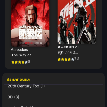
หน่วยเทพ ล่า
Garouden:
อสูร ภาค 2
The Way of
สานต่อความ
7.8
the Lone
8
มันส์ระดับ
Wolf (2024)
เทพเจ้าเหนือ
กาโร่เดน ศึก
จินตนาการ
ยอดคน
ประเภทอนิเมะ
20th Century Fox
(1)
3D
(8)