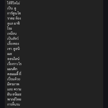
ใช้ชีวิตไม่
เป็น.
ดู
การ์ตูน
โซ
ราตะ
ต้อง
ดูแล
มาชิ
โระ
เหมือน
เป็นสัตว์
เลี้ยงของ
เขา.
ดูอนิ
เมะ
ออนไลน์
เรื่องราว
โร
แมนติก
คอมเมดี้
ที่
เปี่ยมด้วย
มิตรภาพ
และ
ความ
ฝัน
อนิเมะ
พากย์ไทย
การดิ้นรน