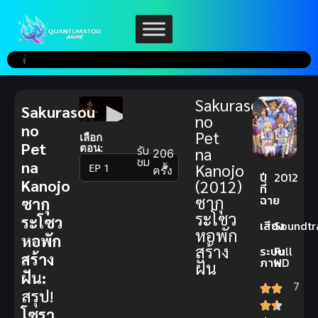
Sakurasou
Sakurasou
no
no
Pet
เลือก
Pet
ตอน:
รับ
na
206
ชม
na
Kanojo
▼
ครั้ง
ปี
2012
Kanojo
(2012)
ที่
ฉาย
ซากุ
ซากุ
ระโซว
ระโซว
เสียง
Soundtr
หอพัก
หอพัก
สร้าง
ระบบ
Full
สร้าง
ภาพ
HD
ฝัน
ฝัน:
7
สรุป!
โซรา