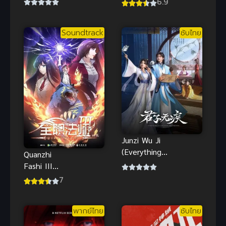
6.9
Saikyou
เดอะครู้ดส์
Datta นัก
ตะลุยโลกใบ
Soundtrack
ซับไทย
ประเมินไร้โชค
ใหม่สุดป่วนฮา
ที่จริงเทพหลุด
โลก
Junzi Wu Ji
(Everything is
Quanzhi
Fine with
Fashi III
the Emperor)
เซียนจอม
7
ยอดบุรุษไม่
เวทย์เต็มพิกัด
หวั่นชะตา
ภาค 3
พากย์ไทย
ซับไทย