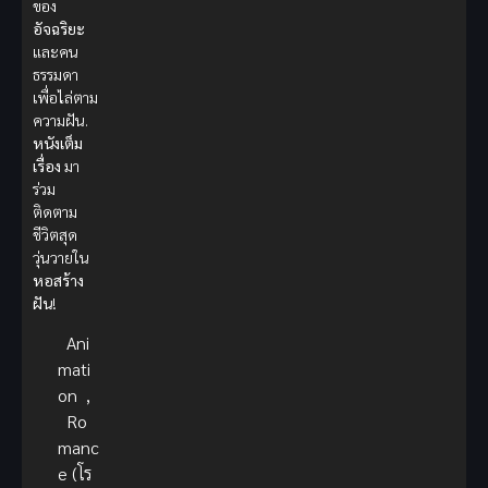
ของ
อัจฉริยะ
และคน
ธรรมดา
เพื่อไล่ตาม
ความฝัน.
หนังเต็ม
เรื่อง
มา
ร่วม
ติดตาม
ชีวิตสุด
วุ่นวายใน
หอสร้าง
ฝัน
!
Ani
mati
on
,
Ro
manc
e (โร