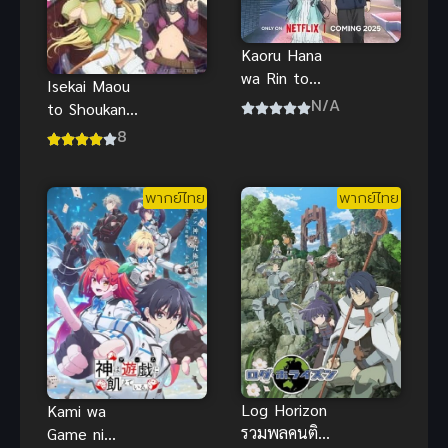
Kaoru Hana
wa Rin to
Isekai Maou
Saku ดอกรัก
N/A
to Shoukan
ผลิบานที่กลาง
Shoujo no
8
ใจ
Dorei
Majutsu 2
พากย์ไทย
พากย์ไทย
จอมมารต่าง
โลกกับบริวาร
สาวนักอัญเชิญ
ภาค 2
Log Horizon
Kami wa
รวมพลคนติด
Game ni