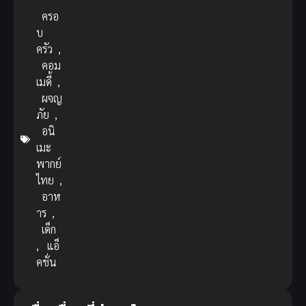
ครอ
บ
ครัว
,
คอม
เมดี้
,
ผจญ
ภัย
,
อนิ
เมะ
พากย์
ไทย
,
อาห
าร
,
เด็ก
,
แอ็
คชั่น