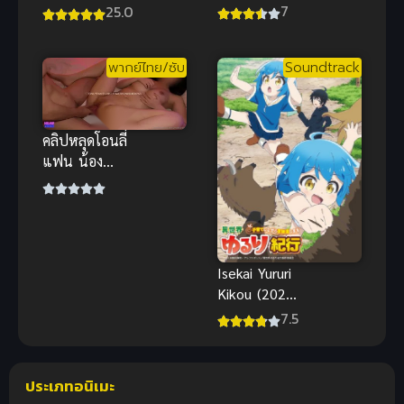
อยู่ในเกมส์
Ueteiru ซับ
7
25.0
ภาค 1
ไทย
พากย์ไทย/ซับ
Soundtrack
คลิปหลุดโอนลี่
แฟน น้อง
เหมียว คอส
เพลย์ซานต้า
โดนจัดหนัก
นมใหญ่
กระแทกเด้ง
Isekai Yururi
Kikou (2024)
บันทึกการเดิน
7.5
ทางแสนเอื่อย
ในต่างโลก
ประเภทอนิเมะ