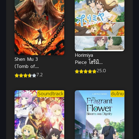
Horimiya
Shen Mu 3
Piece โฮริมิยะ
(Tomb of
สาวมั่นกับนาย
25.0
Fallen Gods
7.2
มืดมน ซับไทย
3) สุสาน
เทพเจ้า ภาค
Soundtrack
ซับไทย
3