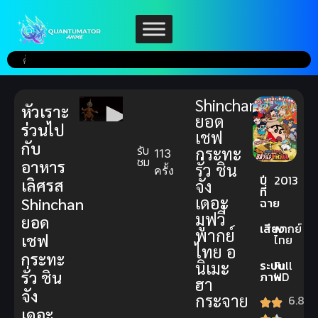
Shinchan
หัวเราะ
ยอด
ร่วนไป
เชฟ
กับ
รับ
กระทะ
113
ชม
อาหาร
รั่ว ชิน
ครั้ง
ปี
2013
เลิศรส
จัง
ที่
เดอะ
Shinchan
ฉาย
มูฟวี่
ยอด
เสียง
พากย์
พากย์
เชฟ
ไทย
ไทย อ
กระทะ
ระบบ
Full
นิเมะ
รั่ว ชิน
ภาพ
HD
ฮา
จัง
กระจาย
6.8
เดอะ