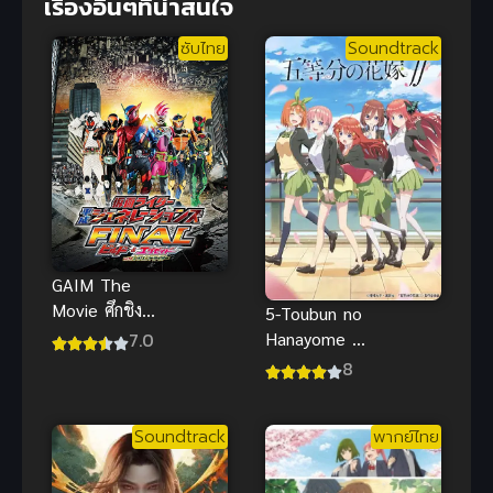
เรื่องอื่นๆที่น่าสนใจ
ซับไทย
Soundtrack
GAIM The
Movie ศึกชิง
5-Toubun no
ถ้วยทองคำ
7.0
Hanayome ∬
ซับไทย ภาพ
เจ้าสาวผมเป็น
8
ชัด เต็ม
แฝดห้า ภาค
เรื่องHD มันส์
2
ทะลุ
Soundtrack
พากย์ไทย