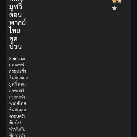
มูฟวี่
ตอน
พากย์
ไทย
สุด
ป่วน
Shinchan
ยอดเชฟ
กระทะรั่ว
ชินจังเดอะ
มูฟวี่ ตอน
ยอดเชฟ
กระทะรั่ว
พากย์ไทย
ชินจังและ
ครอบครัว
ต้องไป
พัวพันกับ
ศึกการทำ