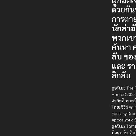
ด้วยกัน
การตา
นักล่าอ
พวกเขา
ค้นหา
ลับ
ของ
และ
ร
ลึกลับ
ดูอนิเมะ
The F
Hunter
(2023
ล่าอัคคี พากย
ไทย!
ซีรีส์ An
Fantasy Dra
Apocalyptic S
ดูอนิเมะ
โลกห
ที่มนุษย์จะติ