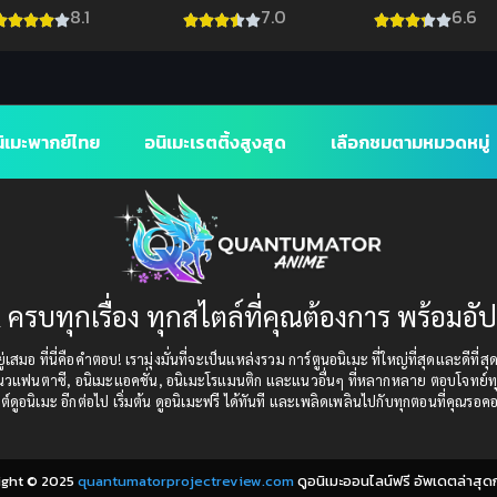
(พากย์ไทย ซับไทย)
1
Bold พากย์ไทยด
8.1
7.0
6.6
ไลน์
ิเมะพากย์ไทย
อนิเมะเรตติ้งสูงสุด
เลือกชมตามหมวดหมู่
 ครบทุกเรื่อง ทุกสไตล์ที่คุณต้องการ พร้อมอั
เสมอ ที่นี่คือคำตอบ! เรามุ่งมั่นที่จะเป็นแหล่งรวม การ์ตูนอนิเมะ ที่ใหญ่ที่สุดและดีที่ส
แนวแฟนตาซี, อนิเมะแอคชั่น, อนิเมะโรแมนติก และแนวอื่นๆ ที่หลากหลาย ตอบโจทย์ทุ
ต์ดูอนิเมะ อีกต่อไป เริ่มต้น ดูอนิเมะฟรี ได้ทันที และเพลิดเพลินไปกับทุกตอนที่คุณรอค
ight © 2025
quantumatorprojectreview.com
ดูอนิเมะออนไลน์ฟรี อัพเดตล่าสุด