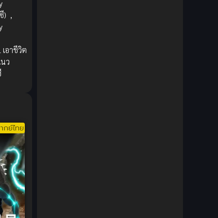
y
1980
1979
Comic Book การ์ตูน
(1)
ี)
,
1977
1972
y
Coming of Age ก้าวพ้นวัย
(7)
,
Coming-of-Age ก้าวผ่านวัย
(6)
l เอาชีวิต
แนว
Creampie (หลั่งใน)
(19)
ี
Crime
(8)
Crime อาชญากรรม
(10)
ากย์ไทย
Cultivation
(33)
Cyberpunk
(4)
Dark Fantasy
(25)
Dark Fantasy ดาร์กแฟนตาซี
(1)