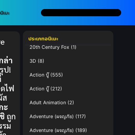
นิเมะ
ประเภทอนิเมะ
re
20th Century Fox
(1)
r
กล่า
3D
(8)
รุป!
Action บู๊
(555)
่
ติดไฟ
Action บู๊
(212)
ผัส
Adult Animation
(2)
กะ
ชิ
ถูก
Adventure (ผจญภัย)
(117)
รรม
Adventure (ผจญภัย)
(189)
ข้า