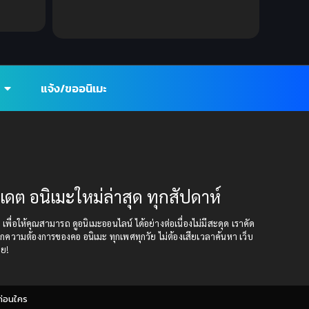
ูฟรีออน
Ecchi (ทะลึ่ง)
(25)
Economy
(1)
Emotional ซึ้งกินใจ
(2)
แจ้ง/ขออนิเมะ
Family
(13)
Family ครอบครัว
(37)
Fantasy (แฟนตาซี)
(395)
ปเดต อนิเมะใหม่ล่าสุด ทุกสัปดาห์
Fantasy (แฟนตาซี)
(109)
ุด เพื่อให้คุณสามารถ ดูอนิเมะออนไลน์ ได้อย่างต่อเนื่องไม่มีสะดุด เราคัด
กความต้องการของคอ อนิเมะ ทุกเพศทุกวัย ไม่ต้องเสียเวลาค้นหา เว็บ
Fantasy จินตนาการ
(93)
อย!
Feel Good ฟีลกู้ด
(5)
ก่อนใคร
Football
(2)