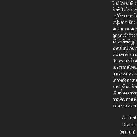
ใกล้
ไฟปกติ
ร
อัคคี
โทโกะ
เด
หมู่บ้าน และ
โ
หนุ่มจากเมือง
ชะตากรรมขอ
ถูกผูกเข้าด้ว
นักล่าอัคคี
ดูอ
ออนไลน์
เรื่อ
แฟนตาซี
ดราม
กับ
ความจริง
เมะพากย์ไทย
การค้นหาความ
โลกหลังหายน
ราชานักล่าอัค
เต็มเรื่อง
มาร่ว
การเดินทางเพื
รอด
ของพวกเ
Animat
Drama
(ดราม่า)