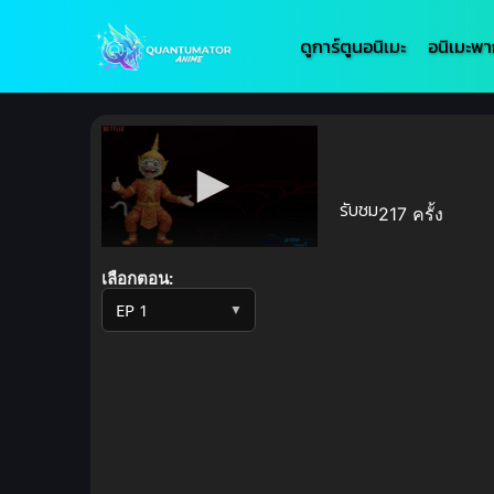
ดูการ์ตูนอนิเมะ
อนิเมะพา
รับชม
217 ครั้ง
Volume
90%
เลือกตอน:
▼