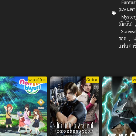
Fantas
(แฟนตาซ
Myster
(ลึกลับ)
Surviva
รอด
,
แฟนตาซ
พากย์ไทย
ซับไทย
พ