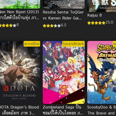
Non Non Biyori (2013)
Ressha Sentai ToQGer
Kaijuu 8
สาวใสหัวใจบ้านทุ่ง ภาค
vs Kamen Rider Gaim
25.0
1
ซับไทย
8
6.5
พากย์ไทย
Soundtrack
พ
DOTA Dragon’s Blood
Zombieland Saga ปั้น
ScoobyDoo & 
3 เลือดมังกร ภาค 3
ซอมบี้ให้เป็นไอดอล ภาค
The Brave and