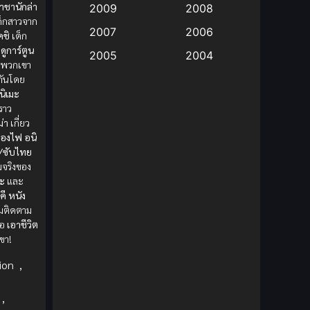
าชานักล่า
2009
2008
็กสาวจาก
Big tits (นมใหญ่)
(19)
2007
2006
คชิ
เด็ก
.
ดูการ์ตูน
2005
2004
Bitch (ผู้หญิงร่าน)
(1)
งพวกเขา
2003
2002
ยกันโดย
Blackmail (ข่มขู่)
(1)
นิเมะ
2001
2000
งราว
่า
เกี่ยว
Blood
(1)
1999
1998
ของไฟ
อนิ
1997
1996
/ซับไทย
Bondage (ทาส)
(1)
จริงของ
1993
1992
ะ
และ
boys love
(1)
คี
หนัง
1991
1990
มติดตาม
Censored (เซ็นเซอร์)
1989
(19)
1988
่อ
เอาชีวิต
ขา!
1987
1985
Comedy (ตลก)
(235)
ion
,
1984
1983
Comedy (ตลก)
(85)
1982
1981
,