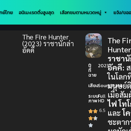
กย์ไทย
อนิเมะเรตติ้งสูงสุด
เลือกชมตามหมวดหมู่
แจ้ง/ขออ
The Fire Hunter
The Fi
(2023) ราชานักล่า
Hunte
อัคคี
ราชานั
ปี
2023
อัคคี:
ส
ที่
ฉาย
ในโลกที
มนุษย์
เสียง
Soundtrack
เมื่อสัม
ระบบ
Full
ภาพ
HD
ไฟ
โทโ
6.5
และ
โค
ชะตาก
ผูกมัดเ