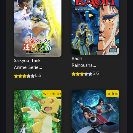
Baoh
Saikyou Tank
Raihousha
Anime Series
อมนุษย์บาโอ
6.6
ตัวแทงก์สุด
6.5
พากย์ไทย อนิ
แกร่ง พากย์
เมะแอคชั่นไซ
ไทย
ไฟสุดเดือด
พากย์ไทย
ซับไทย
มันส์