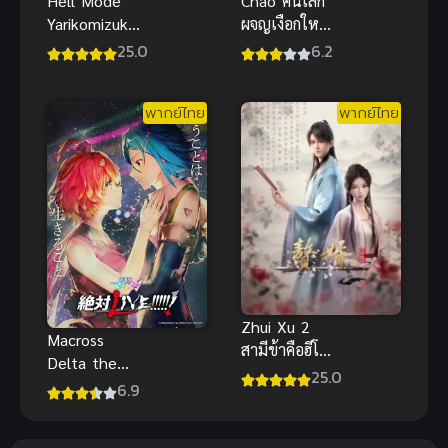
Hell Mode
Chao คนเล็ก
Yarikomizuki
ผจญเงือกใหญ่
No Gamer
ซับไทย
25.0
6.2
ซับไทย
พากย์ไทย
พากย์ไทย
Zhui Xu 2
Macross
สามีข้าคือฮีโร่
Delta the
ภาค 2 ซับไทย
25.0
Movie Zettai
6.9
Live!!
Macross