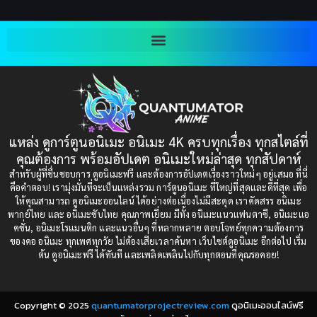
2003
2002
Blackmail (ข่มขู่)
(1)
2001
2000
Blood
(1)
1999
1998
1997
1996
Bondage (ทาส)
(1)
1993
1992
boys love
(1)
1991
1990
แหล่ง ดูการ์ตูนอนิเมะ อนิเมะ 4K ครบทุกเรื่อง ทุกสไตล์ที่
Censored (เซ็นเซอร์)
1989
(19)
1988
คุณต้องการ พร้อมอัปเดต อนิเมะใหม่ล่าสุด ทุกสัปดาห์
1987
1985
สำหรับผู้ที่ชื่นชอบการ ดูอนิเมะฟรี และต้องการอัปเดตเรื่องราวใหม่ๆ อยู่เสมอ ที่นี่
Comedy (ตลก)
(85)
คือคำตอบ! เรามุ่งมั่นที่จะเป็นแหล่งรวม การ์ตูนอนิเมะ ที่ใหญ่ที่สุดและดีที่สุด เพื่อ
1984
1983
ให้คุณสามารถ ดูอนิเมะออนไลน์ ได้อย่างต่อเนื่องไม่มีสะดุด เราคัดสรร อนิเมะ
Comedy (ตลก)
(235)
พากย์ไทย และ อนิเมะซับไทย คุณภาพเยี่ยม มีทั้ง อนิเมะแนวแฟนตาซี, อนิเมะแอ
1982
1981
คชั่น, อนิเมะโรแมนติก และแนวอื่นๆ ที่หลากหลาย ตอบโจทย์ทุกความต้องการ
ของคอ อนิเมะ ทุกเพศทุกวัย ไม่ต้องเสียเวลาค้นหา เว็บไซต์ดูอนิเมะ อีกต่อไป เริ่ม
1980
1979
Comic Book การ์ตูน
(1)
ต้น ดูอนิเมะฟรี ได้ทันที และเพลิดเพลินไปกับทุกตอนที่คุณรอคอย!
1977
1972
Coming of Age ก้าวพ้นวัย
(7)
Copyright © 2025
quantumatorprojectreview.com
ดูอนิเมะออนไลน์ฟรี
Coming-of-Age ก้าวผ่านวัย
(6)