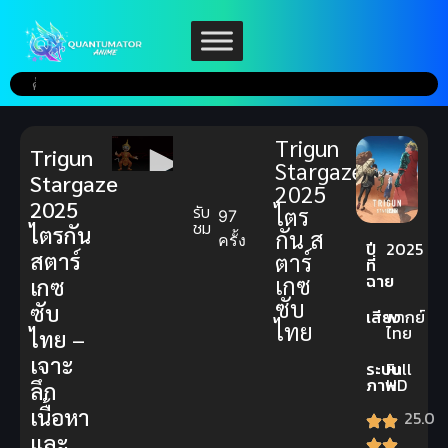
Trigun
Trigun
Stargaze
Stargaze
2025
2025
รับ
ไตร
97
ชม
ไตรกัน
กัน ส
ครั้ง
ปี
2025
สตาร์
ตาร์
ที่
ฉาย
เกซ
เกซ
ซับ
ซับ
เสียง
พากย์
ไทย
ไทย
ไทย –
เจาะ
ระบบ
Full
ภาพ
HD
ลึก
เนื้อหา
25.0
และ