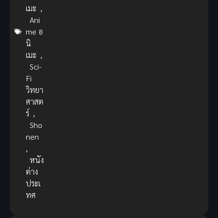
เมะ
,
Ani
me อ
นิ
เมะ
,
Sci-
Fi
วิทยา
ศาสต
ร์
,
Sho
nen
,
หนัง
ต่าง
ประเ
ทศ