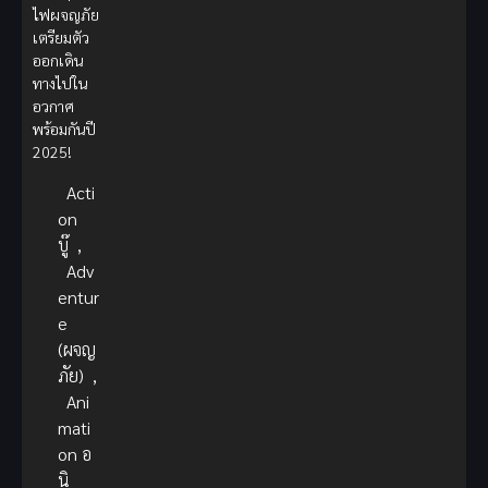
ไฟผจญภัย
เตรียมตัว
ออกเดิน
ทางไปใน
อวกาศ
พร้อมกันปี
2025!
Acti
on
บู๊
,
Adv
entur
e
(ผจญ
ภัย)
,
Ani
mati
on อ
นิ