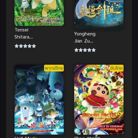
Tensei
Yongheng
Shitara
Jian Zu
Dragon no
(Rebirth of
Tamago
the Sword
Datta พอได้
Patriarch)
เกิดใหม่ก็กลาย
พากย์ไทย
ซับไทย
ปรมาจารย์
เป็นไข่มังกร
กระบี่เกิดใหม่
ไปซะแล้ว (ซับ
ไทย)