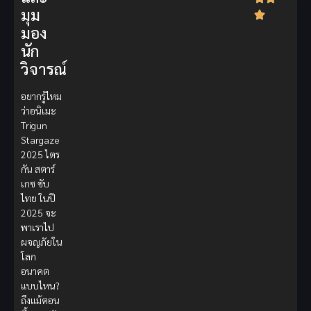
มุม
มอง
นัก
วิจารณ์
อยากรู้ไหม
ว่าอนิเมะ
Trigun
Stargaze
2025 ไตร
กัน สตาร์
เกซ ซับ
ไทย ในปี
2025 จะ
พาเราไป
ผจญภัยใน
โลก
อนาคต
แบบไหน?
ถึงแม้ตอน