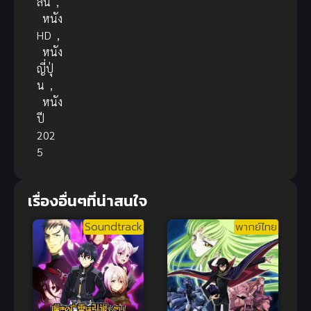
ลน์
,
หนัง
HD
,
หนัง
ญี่ปุ่
น
,
หนัง
ปี
202
5
เรื่องอื่นๆที่น่าสนใจ
Soundtrack
พากย์ไทย