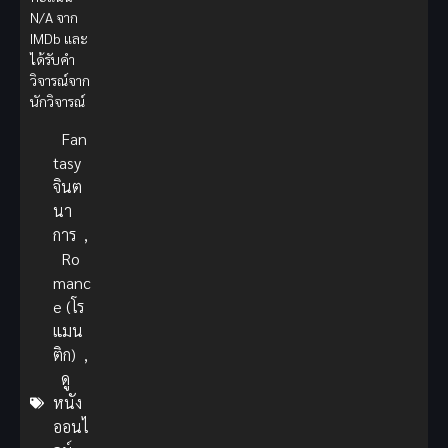
N/A จาก
IMDb และ
ได้รับคำ
วิจารณ์จาก
นักวิจารณ์
Fan
tasy
จินต
นา
การ
,
Ro
manc
e (โร
แมน
ติก)
,
ดู
หนัง
ออนไ