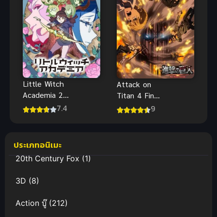
Little Witch
Attack on
Academia 2
Titan 4 Final
(2017)
Season Part
7.4
9
โรงเรียน
3 ผ่าพิภพไท
เวทมนตร์
ทัน ภาค 4
แม่มดน้อย
ประเภทอนิเมะ
ฝึกหัด ภาค 2
20th Century Fox
(1)
3D
(8)
Action บู๊
(212)