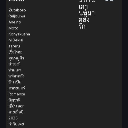
เคา
Zutaboro
นท์มา
Reijou wa
คลั่ง
Ane no
รัก
Moto
Konyakusha
ni Dekiai
sareru
(ชื่อไทย:
คุณหนูตัว
สำรองมี
ท่านเคา
นท์มาคลั่ง
รัก) เป็น
ภาพยนตร์
Romance
สัญชาติ
ญี่ปุ่น ออก
ฉายเมื่อปี
2025
กำกับโดย