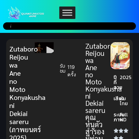
Zutaboro
Zutaboro
Reijou
Reijou
wa
wa
รับ
Ane
119
ชม
Ane
no
ครั้ง
ปี
2025
no
Moto
ที่
ฉาย
Konyakusha
Moto
ni
Konyakusha
เสียง
ซับ
Dekiai
ไทย
ni
sareru
Dekiai
ระบบ
Full
คุณ
ภาพ
HD
sareru
หนูตัว
(ภาพยนตร์
สำรอง
2025)
มีท่าน