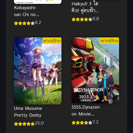
Haikyu!! 3 ไฮ
Kobayashi-
คิว!! คู่ตบฟ้า
san Chi no
ประทาน ภาค
8.8
Maid Dragon
8.2
3 (พากย์ไทย)
S น้องเมด
มังกรของคุณ
พากย์ไทย
พากย์ไทย
โคบายาชิ
SSSS.Dynazen
Uma Musume
on Movie
Pretty Derby
พากย์ไทย อนิ
7.2
25.0
เมะหุ่นยนต์