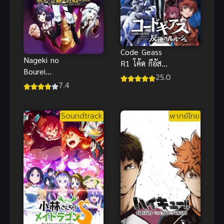
Code Geass
Nageki no
R1 โค้ด กีอัส
Bourei
ภาค 1 พากย์
25.0
Season 2
7.4
ไทย
วิญญาณ
คร่ำครวญ
Soundtrack
พากย์ไทย
อยากวางมือ
แล้ว