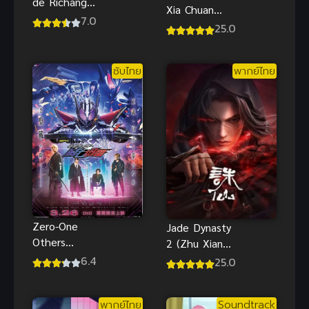
de Richang
Xia Chuan
Shenghuo 5
7.0
San เซียน
25.0
ชีวิตประจำวัน
กระบี่พิชิตมาร
ของราชาแห่ง
ภาค 3 ซับไทย
เซียน ภาค 5
ซับไทย
พากย์ไทย
Zero-One
Jade Dynasty
Others
2 (Zhu Xian
Kamen Rider
2) จูเซียน
6.4
25.0
MetsubouJinr
ภาค 2 2024
ai ซับไทย
ซับไทย
พากย์ไทย
Soundtrack