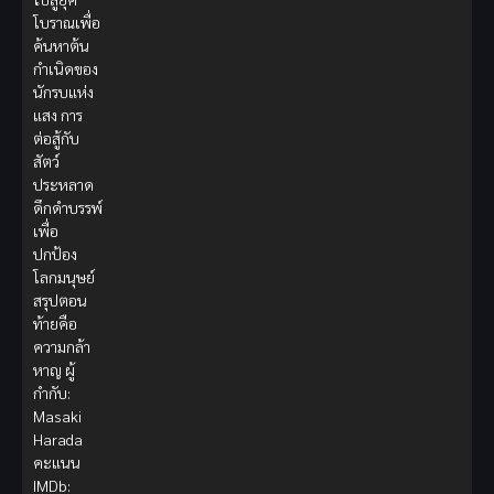
โบราณเพื่อ
ค้นหาต้น
กำเนิดของ
นักรบแห่ง
แสง การ
ต่อสู้กับ
สัตว์
ประหลาด
ดึกดำบรรพ์
เพื่อ
ปกป้อง
โลกมนุษย์
สรุปตอน
ท้ายคือ
ความกล้า
หาญ ผู้
กำกับ:
Masaki
Harada
คะแนน
IMDb: