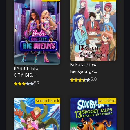
Bokutachi wa
BARBIE BIG
Benkyou ga
CITY BIG
Dekinai! ภาค
6.8
DREAMS
5.7
1 (2019)
(2021) บาร์บี้
เรื่องนี้ตำรา
เมืองใหญ่
ไม่มีสอน
Soundtrack
พากย์ไทย
ความฝันอันยิ่ง
ใหญ่ พากย์
ไทย