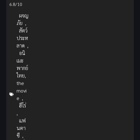
6.8/10
ผจญ
ภัย
,
สัตว์
ประห
ลาด
,
อนิ
เมะ
พากย์
ไทย,
the
movi
e
,
ฮีโร่
,
แฟ
นตา
ซี
,