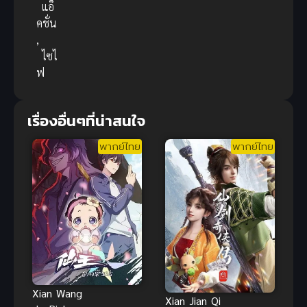
แอ็
คชั่น
,
ไซไ
ฟ
เรื่องอื่นๆที่น่าสนใจ
พากย์ไทย
พากย์ไทย
Xian Wang
Xian Jian Qi