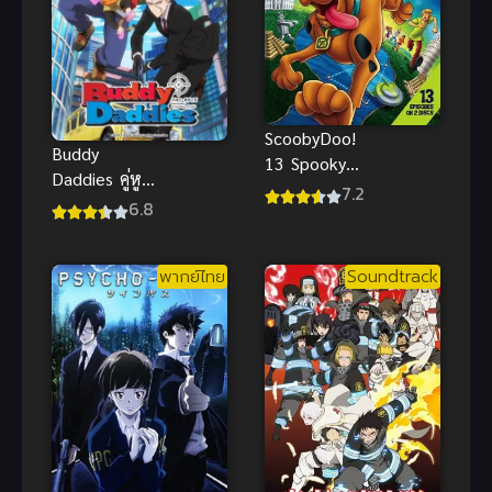
ScoobyDoo!
Buddy
13 Spooky
Daddies คู่หู
Tales Around
7.2
คุณพ่อยอดนัก
6.8
the World สคู
ฆ่า
บี้ดู ไขปริศนา
พากย์ไทย
พากย์ไทย
Soundtrack