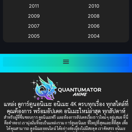
2011
2010
Anime อนิเมะ
(112)
2009
2008
Big tits (นมใหญ่)
(19)
2007
2006
2005
2004
Bitch (ผู้หญิงร่าน)
(1)
2003
2002
Blackmail (ข่มขู่)
(1)
2001
2000
Blood
(1)
1999
1998
1997
1996
Bondage (ทาส)
(1)
1993
1992
boys love
(1)
1991
1990
แหล่ง ดูการ์ตูนอนิเมะ อนิเมะ 4K ครบทุกเรื่อง ทุกสไตล์ที่
Censored (เซ็นเซอร์)
1989
(19)
1988
คุณต้องการ พร้อมอัปเดต อนิเมะใหม่ล่าสุด ทุกสัปดาห์
1987
1985
สำหรับผู้ที่ชื่นชอบการ ดูอนิเมะฟรี และต้องการอัปเดตเรื่องราวใหม่ๆ อยู่เสมอ ที่นี่
Comedy (ตลก)
(235)
คือคำตอบ! เรามุ่งมั่นที่จะเป็นแหล่งรวม การ์ตูนอนิเมะ ที่ใหญ่ที่สุดและดีที่สุด เพื่อ
1984
1983
ให้คุณสามารถ ดูอนิเมะออนไลน์ ได้อย่างต่อเนื่องไม่มีสะดุด เราคัดสรร อนิเมะ