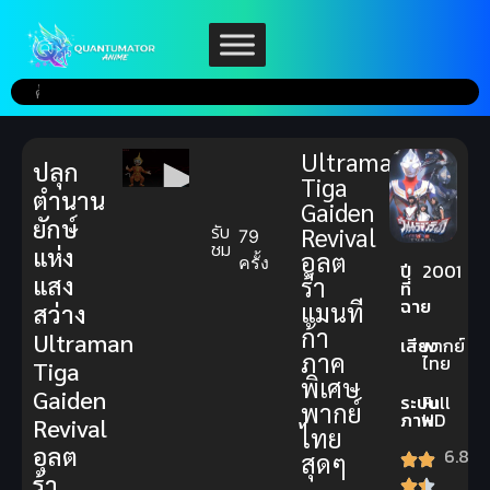
Ultraman
ปลุก
Tiga
ตำนาน
Gaiden
ยักษ์
รับ
Revival
79
ชม
แห่ง
อุลต
ครั้ง
ปี
2001
แสง
ร้า
ที่
ฉาย
แมนที
สว่าง
ก้า
Ultraman
เสียง
พากย์
ภาค
ไทย
Tiga
พิเศษ
Gaiden
ระบบ
Full
พากย์
ภาพ
HD
Revival
ไทย
อุลต
6.8
สุดๆ
ร้า