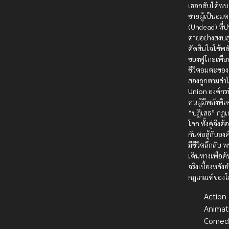
เธอกลับได้พบ
ชายผู้เป็นอม
(Undead) ที่
ตายอย่างสงบสุ
ตัดสินใจใช้พล
ของฟูโกะเพื่
ชีวิตอมตะของต
สองถูกตามล่า
Union
องค์กรท
คนผู้มีพลังพิ
“ปฏิเสธ” กฎ
โลก ทั้งคู่จึงต้
กันต่อสู้กับอง
มีชีวิตลึกลับ 
เดินทางเพื่อ
จริงเบื้องหลั
กฎเกณฑ์ของโ
Action บ
Animat
Comed