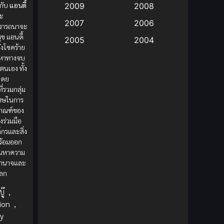
กับ
แอนดี้
2009
2008
ตะ
Big tits (นมใหญ่)
(19)
2007
2006
ปรารถนาจะ
ข แอนดี้
2005
2004
Bitch (ผู้หญิงร่าน)
(1)
ังโชคร้าย
2003
2002
อหาทางจบ
Blackmail (ข่มขู่)
(1)
นเอง ทั้ง
2001
2000
โดย
ี่รวมกลุ่ม
Blood
(1)
1999
1998
เศษในการ
1997
1996
เกณฑ์ของ
Bondage (ทาส)
(1)
องร่วมมือ
1993
1992
ค์กรและสิ่ง
boys love
(1)
พร้อมออก
1991
1990
ค้นหาความ
Censored (เซ็นเซอร์)
1989
(19)
1988
งอำนาจและ
ลก
1987
1985
Comedy (ตลก)
(235)
ู๊
,
1984
1983
ion
,
Comedy (ตลก)
(85)
1982
1981
y