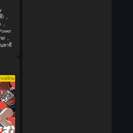
1980
1979
Comic Book การ์ตูน
(1)
y
1977
1972
Coming of Age ก้าวพ้นวัย
(7)
ี)
,
n
,
Coming-of-Age ก้าวผ่านวัย
(6)
Power
ศษ)
,
Creampie (หลั่งใน)
(19)
นตาซี
Crime
(8)
Crime อาชญากรรม
(10)
ากย์ไทย
Cultivation
(33)
Cyberpunk
(4)
Dark Fantasy
(25)
Dark Fantasy ดาร์กแฟนตาซี
(1)