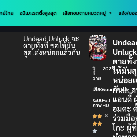
กย์ไทย
อนิเมะเรตติ้งสูงสุด
เลือกชมตามหมวดหมู่
แจ้ง/ขออ
Undead Unluck จะ
Undea
ตายทั้งที ขอให้มัน
Unluck
สุดโต่งหน่อยแล้วกัน
ตายทั้ง
ปี
2023
ให้มันส
ที่
ฉาย
หน่อยแ
กัน!!:
สร
เสียง
Soundtrack
แอนดี้ ผ
ระบบ
Full
ภาพ
HD
อมตะ ต
8
ร่วมมือ
โกะ ผู้ที
นำพาค