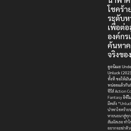
โชคร้า
ระดับ
เพื่อต่อส
องค์กร
ค้นหา
จริงขอ
ดูอนิเมะ Und
Unluck (202
ทั้งที ขอให้มัน
หน่อยแล้วกัน!
ซีรีส์ Action
Fantasy
อิซึ
มีพลัง “Unluck
นำพาโชคร้ายร
หายนะมาสู่ทุก
สัมผัสเธอ ทำใ
อยากจะฆ่าตัว