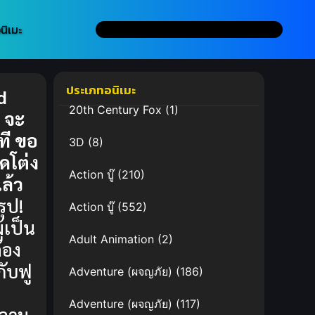
นิเมะ
ประเภทอนิเมะ
d
20th Century Fox
(1)
 จะ
ที ขอ
3D
(8)
ุดโต่ง
Action บู๊
(210)
ล้ว
ุป!
Action บู๊
(552)
ู้เป็น
Adult Animation
(2)
้อง
กับฟู
Adventure (ผจญภัย)
(186)
่
Adventure (ผจญภัย)
(117)
วาม