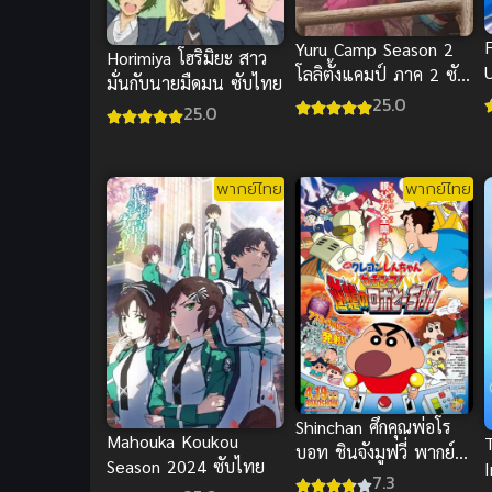
Yuru Camp Season 2
Horimiya โฮริมิยะ สาว
โลลิตั้งแคมป์ ภาค 2 ซับ
มั่นกับนายมืดมน ซับไทย
ไทย
25.0
25.0
พากย์ไทย
พากย์ไทย
Shinchan ศึกคุณพ่อโร
Mahouka Koukou
บอท ชินจังมูฟวี่ พากย์
Season 2024 ซับไทย
I
ไทย อนิเมะครอบครัว
7.3