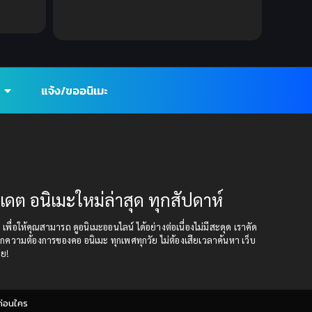
Ecchi (ทะลึ่ง)
(25)
Economy
(1)
Emotional ซึ้งกินใจ
(2)
แจ้ง/ขออนิเมะ
Family
(13)
Family ครอบครัว
(37)
Fantasy (แฟนตาซี)
(392)
ปเดต อนิเมะใหม่ล่าสุด ทุกสัปดาห์
Fantasy (แฟนตาซี)
(109)
ุด เพื่อให้คุณสามารถ ดูอนิเมะออนไลน์ ได้อย่างต่อเนื่องไม่มีสะดุด เราคัด
กความต้องการของคอ อนิเมะ ทุกเพศทุกวัย ไม่ต้องเสียเวลาค้นหา เว็บ
Fantasy จินตนาการ
(93)
อย!
Feel Good ฟีลกู้ด
(5)
ก่อนใคร
Football
(2)