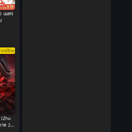
DC Comics
(2)
0 เมตร
Demon (ปีศาจ)
(2)
ย
Demons (ปีศาจ)
(6)
Detective (นักสืบ)
(1)
ากย์ไทย
Detective สืบสวน
(6)
Donghua
(89)
Double penetration (สองรู)
(2)
Drama (ดราม่า)
(147)
Drama (ดราม่า)
(112)
 (Zhu
 ภาค 2
DreamWorks
(4)