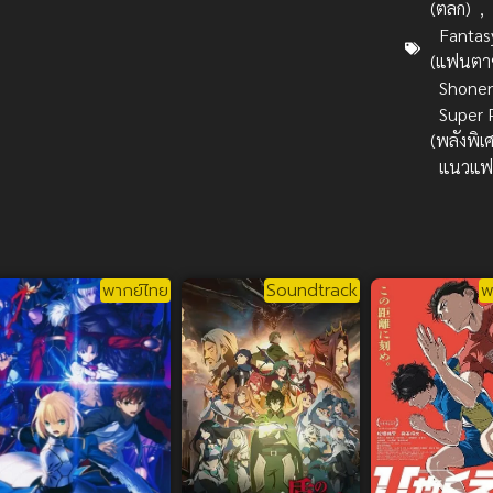
(ตลก)
,
Fantas
(แฟนตาซ
Shone
Super 
(พลังพิเ
แนวแฟ
พากย์ไทย
Soundtrack
พ