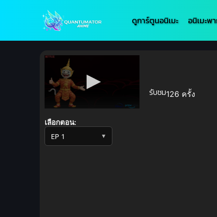
ดูการ์ตูนอนิเมะ
อนิเมะพา
รับชม
126 ครั้ง
Volume
90%
เลือกตอน:
▼