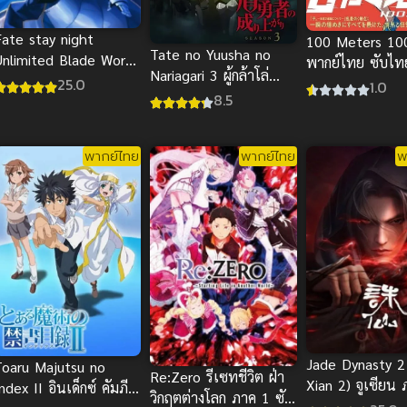
Fate stay night
100 Meters 10
Tate no Yuusha no
Unlimited Blade Works
พากย์ไทย ซับไท
Nariagari 3 ผู้กล้าโล่
พากย์ไทย
25.0
1.0
ผงาด ภาค 3
8.5
พากย์ไทย
พากย์ไทย
พ
Jade Dynasty 2
Toaru Majutsu no
Re:Zero รีเซทชีวิต ฝ่า
Xian 2) จูเซียน
ndex II อินเด็กซ์ คัมภีร์
วิกฤตต่างโลก ภาค 1 ซับ
2024 ซับไทย