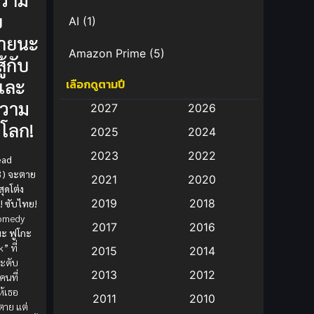
ย
AI
(1)
หายนะ
Amazon Prime
(5)
ู้กับ
และ
เลือกดูตามปี
Anal (ประตูหลัง)
(11)
ความ
2027
2026
Animation
(582)
งโลก!
2025
2024
Animation การ์ตูน
(88)
2023
2022
ead
3) จะตาย
2021
2020
Animation อนิเมะ
(72)
สุดโต่ง
2019
2018
! ซับไทย!
Animation แอนิเมชั่น
(1)
 Comedy
2017
2016
โมะ ฟูโกะ
Animation แอนิเมชัน
(19)
” ที่
2015
2014
ะดับ
2013
2012
คนที่
anime
(9)
ห้เธอ
2011
2010
ตาย แต่
Anime อนิเมะ
(112)