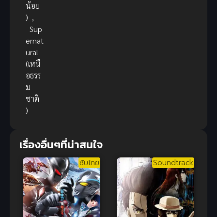
น้อย
)
,
Sup
ernat
ural
(เหนื
อธรร
ม
ชาติ
)
เรื่องอื่นๆที่น่าสนใจ
ซับไทย
Soundtrack