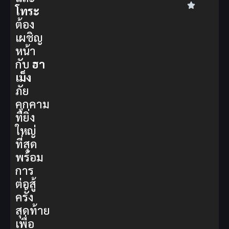
โทระ
ต้อง
เผชิญ
หน้า
กับ
ฮา
เม็ง
ภัย
คุกคาม
ที่ยิ่ง
ใหญ่
ที่สุด
พร้อม
การ
ต่อสู้
ครั้ง
สุดท้าย
เพื่อ