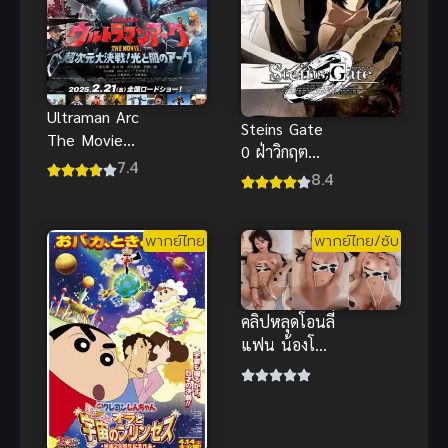
Ultraman Arc
Steins Gate
The Movie
0 ฝ่าวิกฤต
The Clash of
7.4
พิชิตกาลเวลา
8.4
Light and
ซีโร่
Evil ซับไทย
พากย์ไทย
พากย์ไทย/ซับ
คลิปหลุดโอนลี่
แฟน น้องโซ
ฮัน ชุดแม่วัว
ยั่วๆ ขย่มของ
เล่นเด้งเอว
หน้าอ้อน