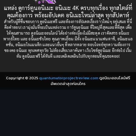
แหล่ง ดูการ์ตูนอนิเมะ อนิเมะ 4K ครบทุกเรื่อง ทุกสไตล์ที่
Censored (เซ็นเซอร์)
1989
(19)
1988
คุณต้องการ พร้อมอัปเดต อนิเมะใหม่ล่าสุด ทุกสัปดาห์
1987
1985
สำหรับผู้ที่ชื่นชอบการ ดูอนิเมะฟรี และต้องการอัปเดตเรื่องราวใหม่ๆ อยู่เสมอ ที่นี่
Comedy (ตลก)
(235)
คือคำตอบ! เรามุ่งมั่นที่จะเป็นแหล่งรวม การ์ตูนอนิเมะ ที่ใหญ่ที่สุดและดีที่สุด เพื่อ
1984
1983
ให้คุณสามารถ ดูอนิเมะออนไลน์ ได้อย่างต่อเนื่องไม่มีสะดุด เราคัดสรร อนิเมะ
Comedy (ตลก)
(85)
พากย์ไทย และ อนิเมะซับไทย คุณภาพเยี่ยม มีทั้ง อนิเมะแนวแฟนตาซี, อนิเมะแอ
1982
1981
คชั่น, อนิเมะโรแมนติก และแนวอื่นๆ ที่หลากหลาย ตอบโจทย์ทุกความต้องการ
ของคอ อนิเมะ ทุกเพศทุกวัย ไม่ต้องเสียเวลาค้นหา เว็บไซต์ดูอนิเมะ อีกต่อไป เริ่ม
1980
1979
Comic Book การ์ตูน
(1)
ต้น ดูอนิเมะฟรี ได้ทันที และเพลิดเพลินไปกับทุกตอนที่คุณรอคอย!
1977
1972
Coming of Age ก้าวพ้นวัย
(7)
Copyright © 2025
quantumatorprojectreview.com
ดูอนิเมะออนไลน์ฟรี
Coming-of-Age ก้าวผ่านวัย
(6)
อัพเดตล่าสุดก่อนใคร
Creampie (หลั่งใน)
(19)
Crime
(8)
Crime อาชญากรรม
(10)
Cultivation
(33)