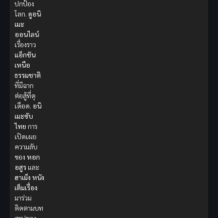
ปกป้อง
โลก.
ดูอนิ
เมะ
ออนไลน์
เรื่องราว
แอ็กชัน
เหนือ
ธรรมชาติ
ที่มีฉาก
ต่อสู้ที่ดุ
เดือด.
อนิ
เมะซับ
ไทย
การ
เปิดเผย
ความลับ
ของ
หอก
อสูร
และ
ฮาเม็ง
หนัง
เต็มเรื่อง
มาร่วม
ติดตามบท