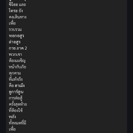
ชิโอะ
และ
โทระ
ยัง
คงเดินทาง
เพื่อ
รวบรวม
หอกอสูร
ล่าอสูร
กาย ภาค 2
พวกเขา
ต้องเผชิญ
หน้ากับภัย
คุกคาม
ที่แท้จริง
คือ
ฮาเม็ง
ดูการ์ตูน
การต่อสู้
ครั้งสุดท้าย
ที่ต้องใช้
พลัง
ทั้งหมดที่มี
เพื่อ