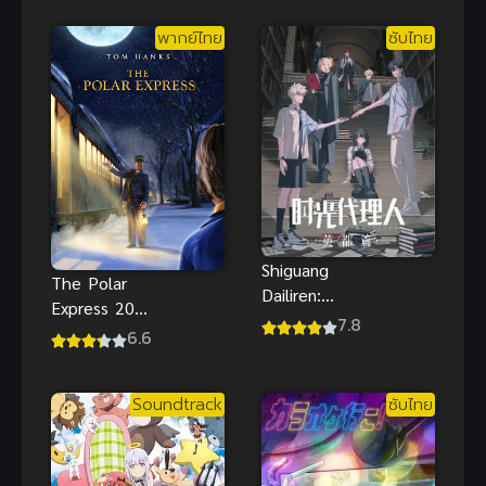
รอสโอเวอร์
พากย์ไทย
ซับไทย
ฮีโร่สุดมันส์น่า
ดู
Shiguang
The Polar
Dailiren:
Express 2004
Yingdu Pian
7.8
เดอะโพลาร์
6.6
ข้ามเวลาพิชิต
เอ็กซ์เพรส
ภารกิจ ภาค
พากย์ไทย
เมืองไบรดอน
Soundtrack
ซับไทย
แอนิเมชันชั้น
ดี