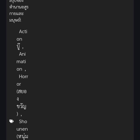
สรุปของ
ตำนานอสูร
กายและ
มนุษย์!
Acti
on
บู๊
,
Ani
mati
on
,
Horr
or
(สยอ
ง
ขวัญ
)
,
Sho
unen
(หนุ่ม