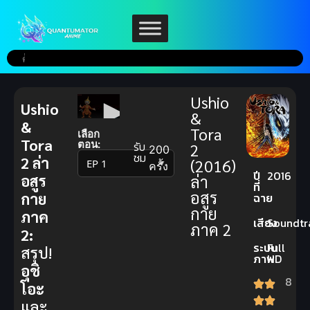
Ushio
Ushio
&
&
Tora
เลือก
Tora
ตอน:
รับ
2
200
ชม
2 ล่า
(2016)
▼
ครั้ง
ปี
2016
อสูร
ล่า
ที่
อสูร
กาย
ฉาย
กาย
ภาค
เสียง
Soundtr
ภาค 2
2:
ระบบ
Full
สรุป!
ภาพ
HD
อุชิ
8
โอะ
และ