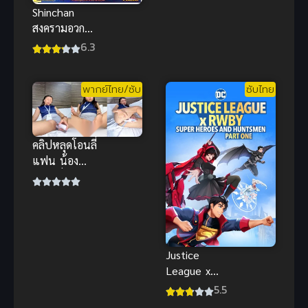
Shinchan
สงครามอวกาศ
เจ้าหญิงฮิมา
6.3
วาริ ชินจัง
พากย์ไทย อนิ
พากย์ไทย/ซับ
ซับไทย
เมะสนุกน่าดู
คลิปหลุดโอนลี่
แฟน น้อง
แมว นั่งแหก
โชว์ใช้ของเล่น
เสียบรัวๆ ร้อง
ครางลั่น
Justice
League x
RWBY 1 ซับ
5.5
ไทย อนิเมะค