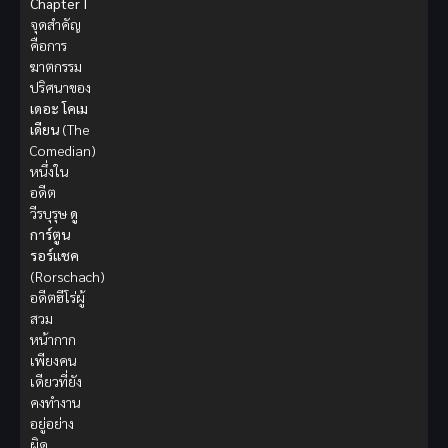
Chapter I
จุดสำคัญ
คือการ
ฆาตกรรม
ปริศนาของ
เดอะ โคเม
เดียน
(The
Comedian)
หนึ่งใน
อดีต
วีรบุรุษ
ดู
การ์ตูน
รอร์แชค
(Rorschach)
อดีตฮีโร่ผู้
สวม
หน้ากาก
เพียงคน
เดียวที่ยัง
คงทำงาน
อยู่อย่าง
ผิด