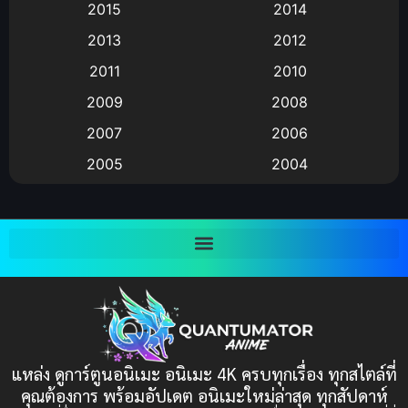
Animation แอนิเมชัน
(19)
2015
2014
2013
2012
anime
(9)
2011
2010
Anime อนิเมะ
(112)
2009
2008
Big tits (นมใหญ่)
(19)
2007
2006
2005
2004
Bitch (ผู้หญิงร่าน)
(1)
2003
2002
Blackmail (ข่มขู่)
(1)
2001
2000
Blood
(1)
1999
1998
1997
1996
Bondage (ทาส)
(1)
1993
1992
boys love
(1)
1991
1990
แหล่ง ดูการ์ตูนอนิเมะ อนิเมะ 4K ครบทุกเรื่อง ทุกสไตล์ที่
Censored (เซ็นเซอร์)
1989
(19)
1988
คุณต้องการ พร้อมอัปเดต อนิเมะใหม่ล่าสุด ทุกสัปดาห์