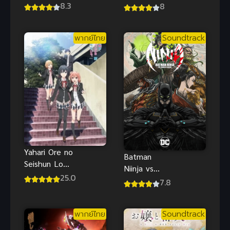
ชาตินี้พี่ต้อง
คู่ตบฟ้า
8.3
8
เทพ ภาค 1
ประทาน ภาค
3
พากย์ไทย
Soundtrack
Yahari Ore no
Batman
Seishun Love
Niinja vs
Comedy ภาค
25.0
Yakuza
7.8
2
League
(2025) แบท
พากย์ไทย
Soundtrack
แมน นินจา
ปะทะ ยากูซ่า