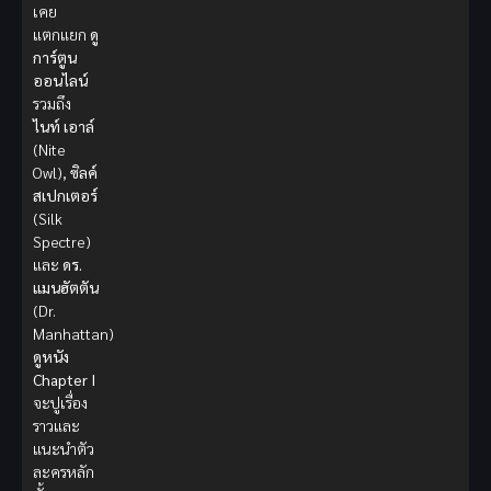
เคย
แตกแยก
ดู
การ์ตูน
ออนไลน์
รวมถึง
ไนท์ เอาล์
(Nite
Owl),
ซิลค์
สเปกเตอร์
(Silk
Spectre)
และ
ดร.
แมนฮัตตัน
(Dr.
Manhattan)
ดูหนัง
Chapter I
จะปูเรื่อง
ราวและ
แนะนำตัว
ละครหลัก