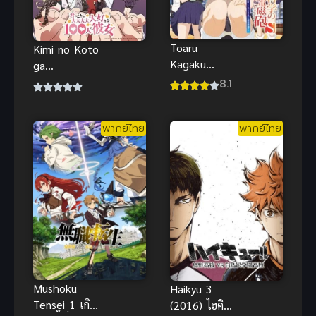
Toaru
Kimi no Koto
Kagaku
ga
Railgun S เรล
Daidaidaidaid
8.1
กัน แฟ้มลับ
aisuki na
ภาค 2 พากย์
100-nin no
พากย์ไทย
พากย์ไทย
ไทย
Kanojo
Season 2 รัก
รักรักรักรักเธอ
หมดหัวใจจาก
แฟนสาว 100
คน ภาค 2
Mushoku
Haikyu 3
Tensei 1 เกิด
(2016) ไฮคิว!!