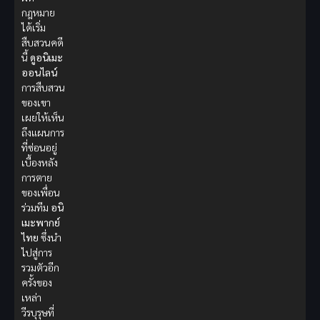
กฎหมาย
ได้เริ่ม
สืบสวนคดี
นี้
ดูอนิเมะ
ออนไลน์
การสืบสวน
ของเขา
เผยให้เห็น
ถึงแผนการ
ที่ซ่อนอยู่
เบื้องหลัง
การตาย
ของเพื่อน
ร่วมทีม
อนิ
เมะพากย์
ไทย
ซึ่งนำ
ไปสู่การ
รวมตัวอีก
ครั้งของ
เหล่า
วีรบุรุษที่