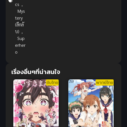
cs
,
Mys
tery
(ลึกลั
บ)
,
Sup
erher
o
เรื่องอื่นๆที่น่าสนใจ
ซับไทย
พากย์ไทย