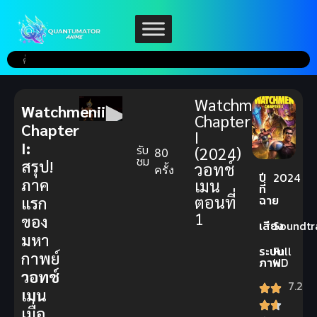
Watchmenii
Watchmenii
Chapter
Chapter
I
I:
รับ
(2024)
80
ชม
สรุป!
วอทช์
ครั้ง
ปี
2024
ภาค
เมน
ที่
ตอนที่
ฉาย
แรก
1
ของ
เสียง
Soundtr
มหา
ระบบ
Full
กาพย์
ภาพ
HD
วอทช์
7.2
เมน
เมื่อ