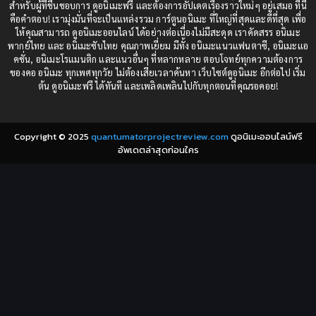
1987
1985
สำหรับผู้ที่ชื่นชอบการ ดูอนิเมะฟรี และต้องการอัปเดตเรื่องราวใหม่ๆ อยู่เสมอ ที่นี่
Comedy (ตลก)
(235)
คือคำตอบ! เรามุ่งมั่นที่จะเป็นแหล่งรวม การ์ตูนอนิเมะ ที่ใหญ่ที่สุดและดีที่สุด เพื่อ
1984
1983
ให้คุณสามารถ ดูอนิเมะออนไลน์ ได้อย่างต่อเนื่องไม่มีสะดุด เราคัดสรร อนิเมะ
Comedy (ตลก)
(85)
พากย์ไทย และ อนิเมะซับไทย คุณภาพเยี่ยม มีทั้ง อนิเมะแนวแฟนตาซี, อนิเมะแอ
1982
1981
คชั่น, อนิเมะโรแมนติก และแนวอื่นๆ ที่หลากหลาย ตอบโจทย์ทุกความต้องการ
ของคอ อนิเมะ ทุกเพศทุกวัย ไม่ต้องเสียเวลาค้นหา เว็บไซต์ดูอนิเมะ อีกต่อไป เริ่ม
1980
1979
Comic Book การ์ตูน
(1)
ต้น ดูอนิเมะฟรี ได้ทันที และเพลิดเพลินไปกับทุกตอนที่คุณรอคอย!
1977
1972
Coming of Age ก้าวพ้นวัย
(7)
Copyright © 2025
quantumatorprojectreview.com
ดูอนิเมะออนไลน์ฟรี
Coming-of-Age ก้าวผ่านวัย
(6)
อัพเดตล่าสุดก่อนใคร
Creampie (หลั่งใน)
(19)
Crime
(8)
Crime อาชญากรรม
(10)
Cultivation
(33)
Cyberpunk
(4)