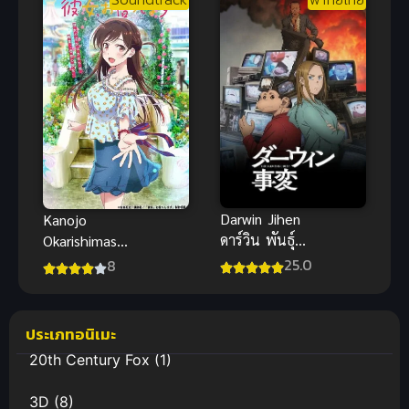
Soundtrack
พากย์ไทย
Darwin Jihen
Kanojo
ดาร์วิน พันธุ์
Okarishimasu
อุบัติใหม่
สะดุดรักยัย
25.0
8
พากย์ไทย ซับ
แฟนเช่า ภาค
ไทย
1
ประเภทอนิเมะ
20th Century Fox
(1)
3D
(8)