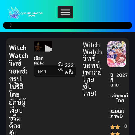
Witch
Witch
Watch
Watch
วิทช์
เลือก
วิทช์
ตอน:
รับ
วอทช์
222
ชม
วอทช์:
(พากย์
▼
ครั้ง
ปี
2027
สรุป!
ไทย
ที่
ฉาย
ซับ
โมริฮิ
ไทย)
โตะ
เสียง
พากย์
ไทย
ยักษ์ผู้
เงียบ
ระบบ
Full
ภาพ
HD
ขรึม
ต้อง
8
รับ