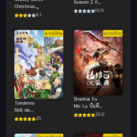
Season 2 ก๊
Christmas
วนป่วนชวนบุ๋
N/A
(2022) มิกกี้
6.1
งบุ๋ง ภาค 2
บันทึก
คริสต์มาส ซับ
พากย์ไทย
พากย์ไทย
ไทยฟรี
Shanhai Fu
Tondemo
Mo Lu บันทึก
Skill de
ปราบมารแห่ง
25.0
Isekai Hourou
25
พิภพ ซับไทย
Meshi 2 ซับ
ไทย