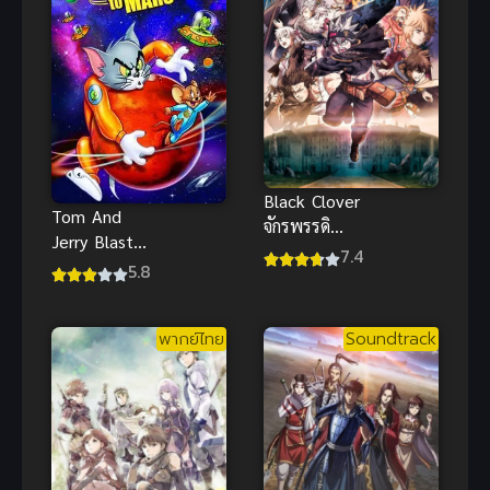
Black Clover
Tom And
จักรพรรดิ
Jerry Blast
เวทมนตร์ ซับ
7.4
Off To Mars
5.8
ไทย ดาบแห่ง
ทอมแอนด์
จักรพรรดิ อนิ
เจอร์รี่ ภารกิจ
เมะสุดมัน
พากย์ไทย
Soundtrack
พิชิตดาว
อังคาร