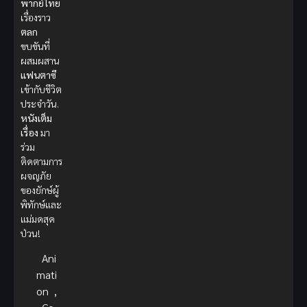
พากย์ไทย
เรื่องราว
ตลก
ขบขันที่
ผสมผสาน
แฟนตาซี
เข้ากับชีวิต
ประจำวัน.
หนังเต็ม
เรื่อง
มา
ร่วม
ติดตามการ
ผจญภัย
ของยักษ์ผู้
พิทักษ์และ
แม่มดสุด
ป่วน!
Ani
mati
on
,