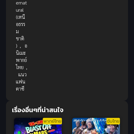
ernat
ural
(เหนื
อธรร
ม
ชาติ
)
,
อ
นิเมะ
พากย์
ไทย
,
แนว
แฟน
ตาซี
เรื่องอื่นๆที่น่าสนใจ
พากย์ไทย
ซับไทย