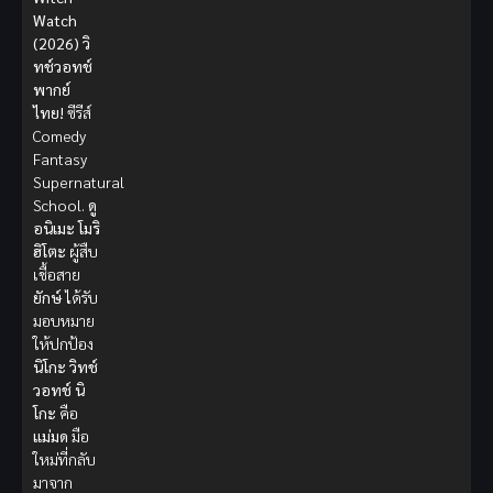
Watch
(2026) วิ
ทช์วอทช์
พากย์
ไทย!
ซีรีส์
Comedy
Fantasy
Supernatural
School.
ดู
อนิเมะ
โมริ
ฮิโตะ
ผู้สืบ
เชื้อสาย
ยักษ์
ได้รับ
มอบหมาย
ให้ปกป้อง
นิโกะ
วิทช์
วอทช์
นิ
โกะ
คือ
แม่มด
มือ
ใหม่ที่กลับ
มาจาก