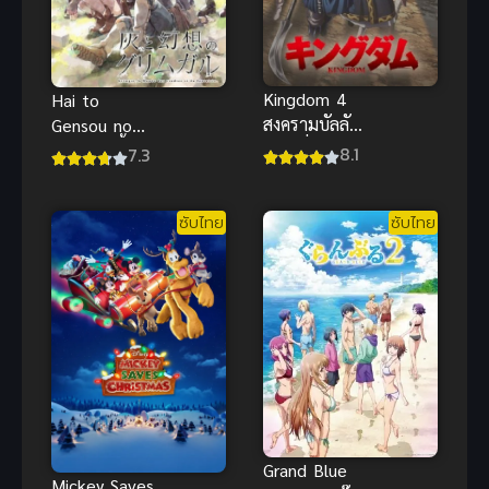
Kingdom 4
Hai to
สงครามบัลลังก์
Gensou no
ผงาดจิ๋นซี ภาค
Grimgar ขี้เถ้า
8.1
7.3
4
ในกริมการ์
แดนมายา
ซับไทย
ซับไทย
(ซับไทย)
Grand Blue
Mickey Saves