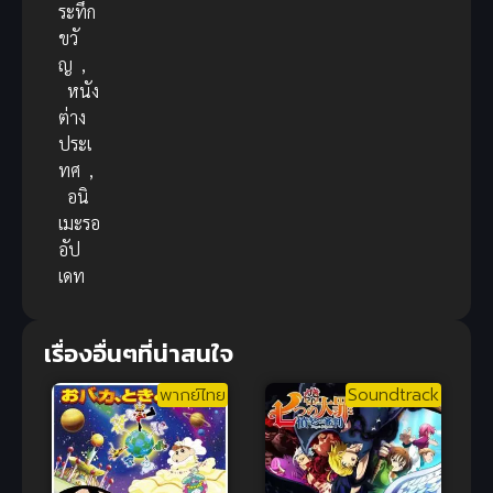
ระทึก
ขวั
ญ
,
หนัง
ต่าง
ประเ
ทศ
,
อนิ
เมะรอ
อัป
เดท
เรื่องอื่นๆที่น่าสนใจ
พากย์ไทย
Soundtrack