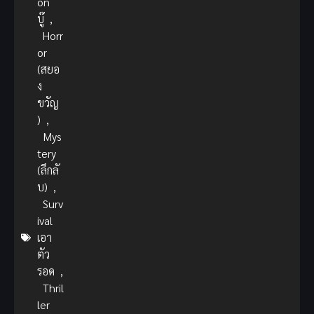
on
บู๊
,
Horr
or
(สยอ
ง
ขวัญ
)
,
Mys
tery
(ลึกลั
บ)
,
Surv
ival
เอา
ตัว
รอด
,
Thril
ler