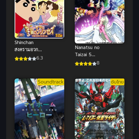
Shinchan
Nanatsu no
สงครามอวกาศ
Taizai 5
เจ้าหญิงฮิมา
6.3
Funnu no
8
วาริ ชินจัง
Shinpan ศึก
พากย์ไทย อนิ
ตำนาน 7
เมะสนุกน่าดู
Soundtrack
ซับไทย
อัศวิน ภาค 5
มังกรพิพากษา