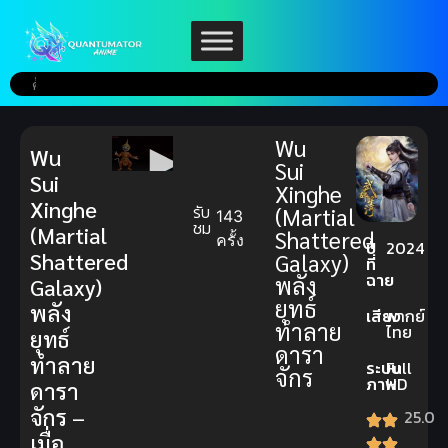
Wu
Wu
Sui
Sui
Xinghe
Xinghe
รับ
(Martial
143
ชม
(Martial
Shattered
ครั้ง
ปี
2024
Shattered
Galaxy)
ที่
ฉาย
พลัง
Galaxy)
ยุทธ์
พลัง
เสียง
พากย์
ทำลาย
ไทย
ยุทธ์
ดารา
ทำลาย
ระบบ
Full
จักร
ภาพ
HD
ดารา
จักร –
25.0
เมื่อ