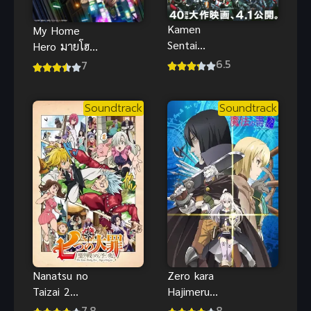
Kamen
My Home
Sentai
Hero มายโฮม
Gorider
ฮีโร่ ภาค 1
6.5
7
ขบวนการไอ้
มดแดง โกไร
Soundtrack
Soundtrack
เดอร์ ซับไทย
Nanatsu no
Zero kara
Taizai 2
Hajimeru
Seisen no
Mahou no
7.8
8