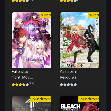
Shirushi ศึก
Sho ปฐมบท
ตำนาน 7
มนตรา ตำรา
ซับไทย
ซับไทย
อัศวิน ภาค 2
พลิกโลก ภาค
สัญญาน
1
สงคราม
ศักดิ์สิทธิ์
Yarinaoshi
Fate stay
Reijou wa
night Movie
Ryuutei
Heaven’s
7.9
Heika wo
Feel – I.
Kouryakuchu
Presage
Soundtrack
Soundtrack
u เริ่มต้นชีวิต
Flower ซับ
ใหม่มาพิชิตใจ
ไทย