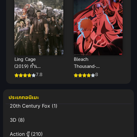
จักรพรรดิมังกร
Ling Cage
Bleach
(2019) กำเนิด
Thousand-
เกิดใหม่
Year Blood
7.8
8
War Part 2
บลีช เทพ
มรณะ
ประเภทอนิเมะ
สงครามเลือด
20th Century Fox
(1)
พันปี พาร์ท 2
3D
(8)
Action บู๊
(210)