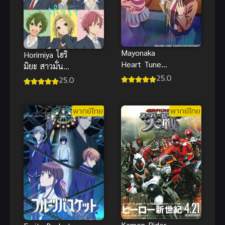
Mayonaka
Horimiya โฮริ
Heart Tune จู
มิยะ สาวมั่น
นเสียงใจไปสุด
25.0
กับนายมืดมน
25.0
ฝัน ซับไทย
ซับไทย
พากย์ไทย
พากย์ไทย
Kamen Rider