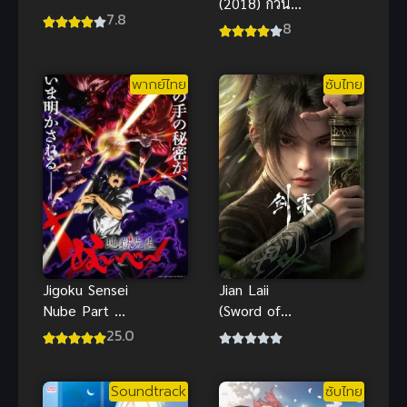
(2018) ก๊วน
(2021) ผม
7.8
ป่วนชวนบุ๋งบุ๋ง
8
โดนกลุ่มผู้กล้า
ขับไสฯ ภาค 1
พากย์ไทย
ซับไทย
Jian Laii
Jigoku Sensei
(Sword of
Nube Part 2
Coming)
มืออสูรล่า
25.0
กระบี่จงมา
ปีศาจ พาร์ท
2 ซับไทย
Soundtrack
ซับไทย