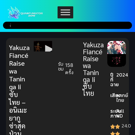
Yakuza
Yakuza
Fiancé
Fiancé
Raise
Raise
รับ
wa
158
ชม
wa
Tanin
ครั้ง
ปี
2024
Tanin
ga Ii
ที่
ฉาย
ซับ
ga Ii
ไทย
ซับ
เสียง
พากย์
ไทย
ไทย –
อนิเมะ
ระบบ
Full
ภาพ
HD
ยากู
ซ่าสุด
24.0
ป่วน