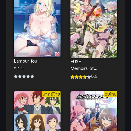
Lamour fou
FUSE
de l
Memoirs of a
automate
Hunter Girl
6.9
ตอนที่ 1-2
ฮันเตอร์ เกิร์ล
ซับไทย มารี
ซับไทยดูฟรีที่
พากย์ไทย
ซับไทย
ลูบคลำส่วนที่
นี่
นูนออกมาอีก
ส่วนหนึ่งจาก