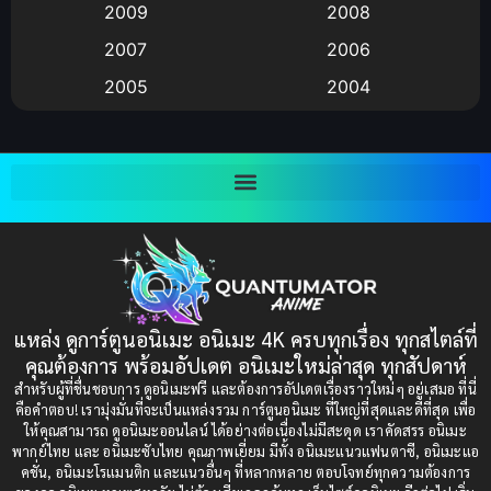
2009
2008
Big tits (นมใหญ่)
(19)
2007
2006
2005
2004
Bitch (ผู้หญิงร่าน)
(1)
2003
2002
Blackmail (ข่มขู่)
(1)
2001
2000
Blood
(1)
1999
1998
1997
1996
Bondage (ทาส)
(1)
1993
1992
boys love
(1)
1991
1990
แหล่ง ดูการ์ตูนอนิเมะ อนิเมะ 4K ครบทุกเรื่อง ทุกสไตล์ที่
Censored (เซ็นเซอร์)
1989
(19)
1988
คุณต้องการ พร้อมอัปเดต อนิเมะใหม่ล่าสุด ทุกสัปดาห์
1987
1985
สำหรับผู้ที่ชื่นชอบการ ดูอนิเมะฟรี และต้องการอัปเดตเรื่องราวใหม่ๆ อยู่เสมอ ที่นี่
Comedy (ตลก)
(235)
คือคำตอบ! เรามุ่งมั่นที่จะเป็นแหล่งรวม การ์ตูนอนิเมะ ที่ใหญ่ที่สุดและดีที่สุด เพื่อ
1984
1983
ให้คุณสามารถ ดูอนิเมะออนไลน์ ได้อย่างต่อเนื่องไม่มีสะดุด เราคัดสรร อนิเมะ
Comedy (ตลก)
(85)
พากย์ไทย และ อนิเมะซับไทย คุณภาพเยี่ยม มีทั้ง อนิเมะแนวแฟนตาซี, อนิเมะแอ
1982
1981
คชั่น, อนิเมะโรแมนติก และแนวอื่นๆ ที่หลากหลาย ตอบโจทย์ทุกความต้องการ