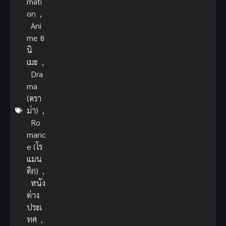
mati
on
,
Ani
me อ
นิ
เมะ
,
Dra
ma
(ดรา
ม่า)
,
Ro
manc
e (โร
แมน
ติก)
,
หนัง
ต่าง
ประเ
ทศ
,