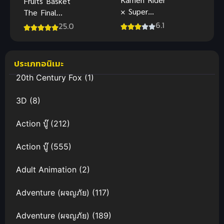
Fruits Basket
× Super
The Final
Sentai Super
Season เสน่ห์
6.1
25.0
Hero Taisen
สาวข้าวปั้น
มหาศึกรวม
ภาค 3
พลังฮีโร่ คา
ประเภทอนิเมะ
เมนไรเดอร์
20th Century Fox
(1)
ปะทะ
ซุปเปอร์เซน
3D
(8)
ไต
Action บู๊
(212)
Action บู๊
(555)
Adult Animation
(2)
Adventure (ผจญภัย)
(117)
Adventure (ผจญภัย)
(189)