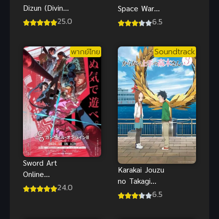
Dizun (Divine
Space War
Lord of the
2021 สงคราม
25.0
6.5
Heavens) ซับ
อวกาศจิ๋ว
ไทย
พากย์ไทย อนิ
พากย์ไทย
Soundtrack
เมะสุดสนุก
มาก
Sword Art
Karakai Jouzu
Online
no Takagi
Alternative
24.0
san 3 แกล้ง
6.5
Gun Gale
นัก รักนะ รู้ยัง
Online II ซับ
ภาค 3
ไทย