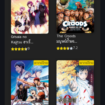
The Croods
Grisaia no
มนุษย์ถ้ำผจญ
Kajitsu ฮาเร็ม
ภัย พากย์ไทย
7.2
ในรั้วโรงเรียน
9
อนิเมะ
ภาค 1
แอนิเมชันสุด
ฮิตภาพ
พากย์ไทย
พากย์ไทย
สวยงาม