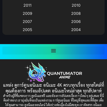
2011
2010
Anime อนิเมะ
(112)
2009
2008
Big tits (นมใหญ่)
(19)
2007
2006
2005
2004
Bitch (ผู้หญิงร่าน)
(1)
2003
2002
Blackmail (ข่มขู่)
(1)
2001
2000
Blood
(1)
1999
1998
1997
1996
Bondage (ทาส)
(1)
1993
1992
boys love
(1)
1991
1990
แหล่ง ดูการ์ตูนอนิเมะ อนิเมะ 4K ครบทุกเรื่อง ทุกสไตล์ที่
Censored (เซ็นเซอร์)
1989
(19)
1988
คุณต้องการ พร้อมอัปเดต อนิเมะใหม่ล่าสุด ทุกสัปดาห์
1987
1985
สำหรับผู้ที่ชื่นชอบการ ดูอนิเมะฟรี และต้องการอัปเดตเรื่องราวใหม่ๆ อยู่เสมอ ที่นี่
Comedy (ตลก)
(85)
คือคำตอบ! เรามุ่งมั่นที่จะเป็นแหล่งรวม การ์ตูนอนิเมะ ที่ใหญ่ที่สุดและดีที่สุด เพื่อ
1984
1983
ให้คุณสามารถ ดูอนิเมะออนไลน์ ได้อย่างต่อเนื่องไม่มีสะดุด เราคัดสรร อนิเมะ