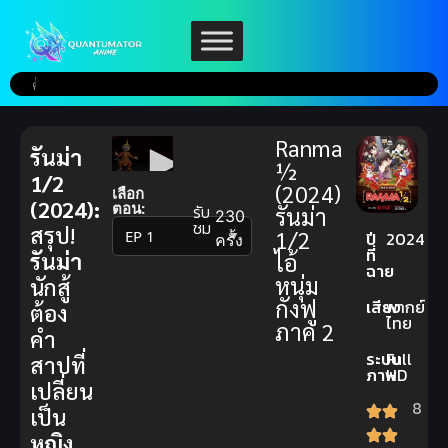
Ranma
รันม่า
½
1/2
(2024)
เลือก
(2024):
ตอน:
รับ
รันม่า
230
ชม
สรุป!
1/2
▼
ปี
2024
ครั้ง
ที่
รันม่า
ไอ้
ฉาย
หนุ่ม
นักสู้
กังฟู
เสียง
พากย์
ต้อง
ไทย
ภาค 2
คำ
ระบบ
Full
สาปที่
ภาพ
HD
เปลี่ยน
8
เป็น
หญิง