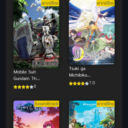
พากย์ไทย
พากย์ไทย
Tsuki ga
Mobile Suit
Michibiku
Gundam The
Isekai
7.8
08th MS
8
Douchuu ภาค
Team (พากย์
1 (2021)
ไทย)
จันทรานำพาสู่
Soundtrack
พากย์ไทย
ต่างโลก