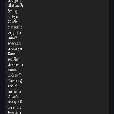
เป็นผู้ชาย
เมื่อโดนน้ำ
ร้อน.
ดู
การ์ตูน
ชีวิตยิ่ง
วุ่นวายเมื่อ
เขาถูกจับ
หมั้นกับ
อาคาเนะ
เทนโด
ดูอ
นิเมะ
ออนไลน์
ทั้งสองต้อง
ร่วมกัน
เผชิญหน้า
กับเหล่า
คู่
ปรับ
ที่
หลงรักรัน
ม่าในร่าง
ต่าง ๆ.
อนิ
เมะพากย์
ไทย
เรื่อง