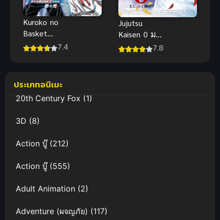
Kuroko no
Jujutsu
Basket
Kaisen 0 มหา
Movie 1 ศึก
เวทย์ผนึกมาร
7.4
7.8
แสงและเงา คุ
ซีโร่ เดอะมูฟวี่
โรโกะ โนะ บา
พากย์ไทยสุด
สเก็ต พากย์
เดือด
ประเภทอนิเมะ
ไทย
20th Century Fox
(1)
3D
(8)
Action บู๊
(212)
Action บู๊
(555)
Adult Animation
(2)
Adventure (ผจญภัย)
(117)