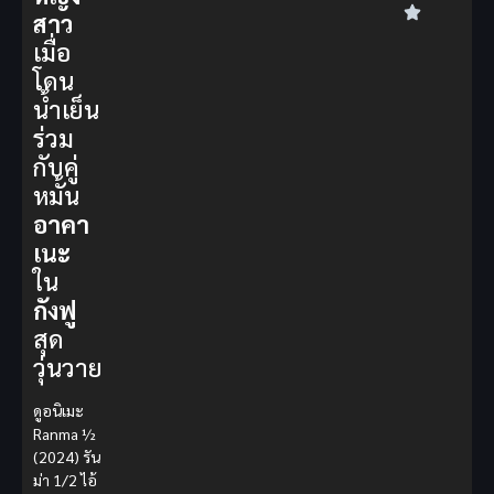
สาว
เมื่อ
โดน
น้ำเย็น
ร่วม
กับคู่
หมั้น
อาคา
เนะ
ใน
กังฟู
สุด
วุ่นวาย
ดูอนิเมะ
Ranma ½
(2024) รัน
ม่า 1/2 ไอ้