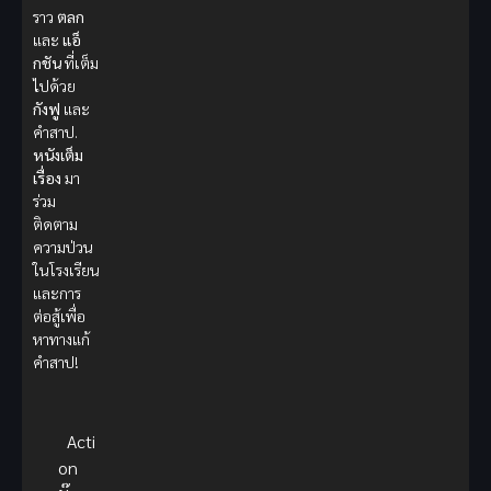
ราว
ตลก
และ
แอ็
กชัน
ที่เต็ม
ไปด้วย
กังฟู
และ
คำสาป.
หนังเต็ม
เรื่อง
มา
ร่วม
ติดตาม
ความป่วน
ในโรงเรียน
และการ
ต่อสู้เพื่อ
หาทางแก้
คำสาป!
Acti
on