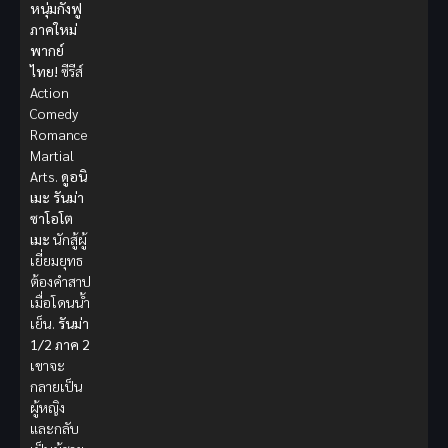
หนุ่มกังฟู
ภาคใหม่
พากย์
ไทย!
ซีรีส์
Action
Comedy
Romance
Martial
Arts.
ดูอนิ
เมะ
รันม่า
ซาโอโต
เมะ
นักสู้ผู้
เยี่ยมยุทธ
ต้องคำสาป
เมื่อโดนน้ำ
เย็น.
รันม่า
1/2 ภาค 2
เขาจะ
กลายเป็น
ผู้หญิง
และกลับ