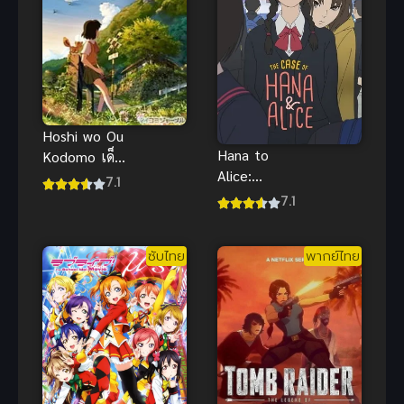
Hoshi wo Ou
Hana to
Kodomo เด็ก
Alice:
สาวกับเสียง
7.1
Satsujin Jiken
เพรียกแห่ง
7.1
( The Case
พิภพเทพา
of Hana &
ซับไทย
ซับไทย
พากย์ไทย
Alice ) ฮานะ
& อลิซ
ปริศนา
โรงเรียน
หลอน พากย์
ไทย