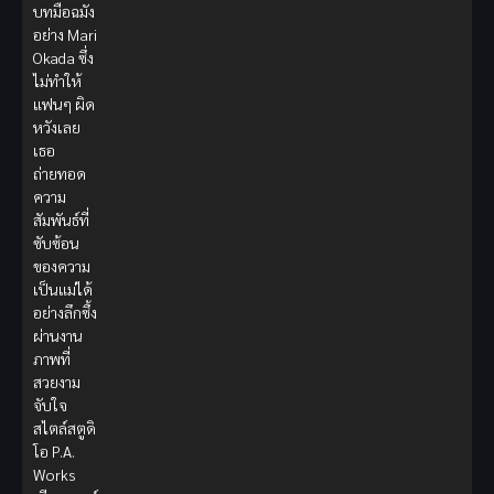
บทมือฉมัง
อย่าง Mari
Okada ซึ่ง
ไม่ทำให้
แฟนๆ ผิด
หวังเลย
เธอ
ถ่ายทอด
ความ
สัมพันธ์ที่
ซับซ้อน
ของความ
เป็นแม่ได้
อย่างลึกซึ้ง
ผ่านงาน
ภาพที่
สวยงาม
จับใจ
สไตล์สตูดิ
โอ P.A.
Works