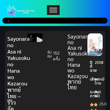
Sayonara
Sayonara
no
no
Asa ni
Asa ni
รับ
Yakusoku
152
ชม
Yakusoku
no
ครั้ง
ปี
2018
no
Hana
ที่
wo
Hana
ฉาย
Kazarou
wo
เสียง
พากย์
พากย์
Kazarou
ไทย
ไทย
พากย์
ระบบ
Full
ไทย –
ภาพ
HD
รีวิว
25.0
จัด