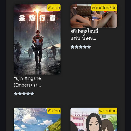
เวลาทรมาน
Idenshi หุ่น
ซับไทย
พากย์ไทย/ซับ
แล้วค่ะ ภาค 1
รบพิทักษ์โลก
เดอะมูฟวี่ ซับ
ไทย
คลิปหลุดโอนลี่
แฟน น้องอากิ
สาวหน้าคมดูด
ปากนัว ใช้ของ
เล่นเสียบรัว
บริการแจ่ม
Yujin Xingzhe
(Embers) เงา
แค้นสองเส้น
ทาง
ซับไทย
พากย์ไทย