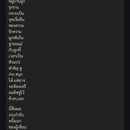
หมู่บ้านถูก
รุกราน
กลายเป็น
จุดเริ่มต้น
ของความ
รักความ
ผูกพันใน
ฐานะแม่
กับลูกที่
เวลาเป็น
ตัวแปร
สำคัญ ดู
ง่าย สนุก
ได้ แต่อาจ
จะต้องเตรี
ยมทิชชู่ไว้
ข้างๆ เลย
นี่คือผล
งานกำกับ
ครั้งแรก
ของผู้เขียน