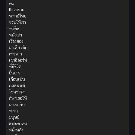
wo
Kazarou
พากย์ไทย
ชวนให้เรา
ขบคิด
หนังเล่า
เรื่องของ
มาเคีย เด็ก
สาวจาก
เผ่าอิออร์ฟ
ที่มีชีวิต
ยืนยาว
เกือบเป็น
อมตะ แต่
โชคชะตา
ก็พาเธอให้
มาเจอกับ
ทารก
มนุษย์
ธรรมดาคน
หนึ่งหลัง