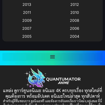
2013
2012
anime
(9)
2011
2010
Anime อนิเมะ
(112)
2009
2008
Big tits (นมใหญ่)
(19)
2007
2006
2005
2004
Bitch (ผู้หญิงร่าน)
(1)
2003
2002
Blackmail (ข่มขู่)
(1)
2001
2000
Blood
(1)
1999
1998
1997
1996
Bondage (ทาส)
(1)
1993
1992
boys love
(1)
1991
1990
แหล่ง ดูการ์ตูนอนิเมะ อนิเมะ 4K ครบทุกเรื่อง ทุกสไตล์ที่
Censored (เซ็นเซอร์)
1989
(19)
1988
คุณต้องการ พร้อมอัปเดต อนิเมะใหม่ล่าสุด ทุกสัปดาห์
1987
1985
สำหรับผู้ที่ชื่นชอบการ ดูอนิเมะฟรี และต้องการอัปเดตเรื่องราวใหม่ๆ อยู่เสมอ ที่นี่
Comedy (ตลก)
(235)