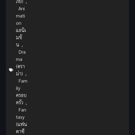
ภัย)
,
Ani
mati
on
แอนิเ
มชั
น
,
Dra
ma
(ดรา
ม่า)
,
Fam
ily
ครอบ
ครัว
,
Fan
tasy
(แฟน
ตาซี