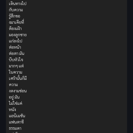
เดินทางไป
กับความ
รู้สึกขอ
งมาเคียที่
ต้องเฝ้า
มองลูกชาย
แก่ลงไป
ต่อหน้า
ต่อตา มัน
บีบหัวใจ
มากๆ แต่
ในความ
เศร้านั้นก็มี
ความ
งดงามซ่อน
อยู่ มัน
ไม่ใช่แค่
หนัง
แอนิเมชัน
แฟนตาซี
ธรรมดา