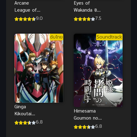
Arcane
Eyes of
League of
Wakanda อาย
Legends อาร์
ส์ออฟวาคาน
9.0
7.5
เคน ตำนานซี
ด้า
รีส์ ลีกออฟเล
ซับไทย
Soundtrack
เจ็นดส์
Ginga
Himesama
Kikoutai
Goumon no
Majestic
6.8
Jikan desu
6.8
Prince Movie:
องค์หญิงได้
Kakusei no