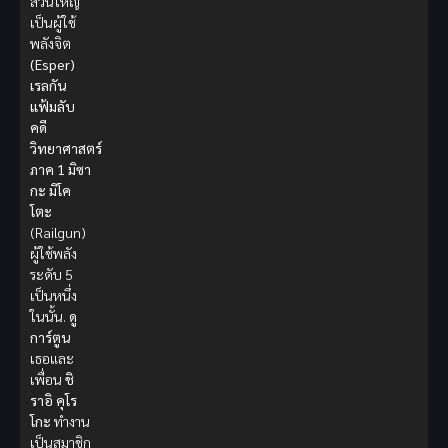
ส่วนใหญ่
เป็นผู้ใช้
พลังจิต
(Esper)
เรลกัน
แฟ้มลับ
คดี
วิทยาศาสตร์
ภาค 1
มิซา
กะ มิโค
โตะ
(Railgun)
ผู้ใช้พลัง
ระดับ 5
เป็นหนึ่ง
ในนั้น.
ดู
การ์ตูน
เธอและ
เพื่อน
ชิ
ราอิ คุโร
โกะ
ทำงาน
เป็นสมาชิก