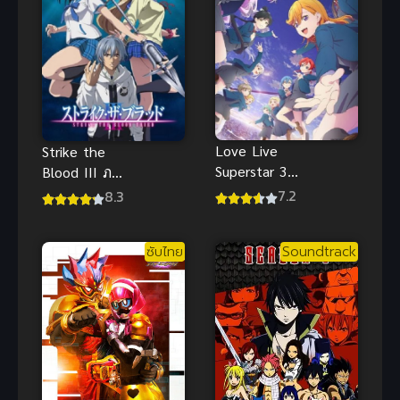
Love Live
Strike the
Superstar 3
Blood III ภาค
เลิฟไลฟ์! ซู
3 (2018) สาย
7.2
8.3
เปอร์สตาร์!!
เลือดแท้ที่สี่
ภาค 3 (ซับ
ซับไทย
Soundtrack
ไทย)