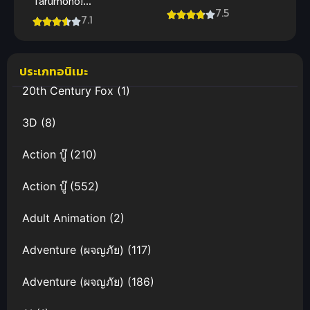
Tarumono!
เจ้าหญิงซาคุ
7.5
Kiraware
7.1
นะแห่งน้ำและ
Heroine to
รวงข้าว
Naisho no
Oshigoto ฮีโร
ประเภทอนิเมะ
อิน ทารูโม
20th Century Fox
(1)
โนะ! (ซับไทย)
3D
(8)
Action บู๊
(210)
Action บู๊
(552)
Adult Animation
(2)
Adventure (ผจญภัย)
(117)
Adventure (ผจญภัย)
(186)