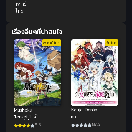
พากย์
ไทย
เรื่องอื่นๆที่น่าสนใจ
พากย์ไทย
ซับไทย
Koujo Denka
Mushoku
no
Tensei 1 เกิด
Kateikyoushi
ชาตินี้พี่ต้อง
N/A
8.3
ผู้สอนส่วนตัว
เทพ ภาค 1