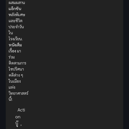
ผสมผสาน
แอ็กชัน
พลังพิเศษ
และชีวิต
ประจำวัน
ใน
โรงเรียน.
หนังเต็ม
เรื่อง
มา
ร่วม
ติดตามการ
ไขปริศนา
คดีต่าง ๆ
ในเมือง
แห่ง
วิทยาศาสตร์
นี้!
Acti
on
บู๊
,