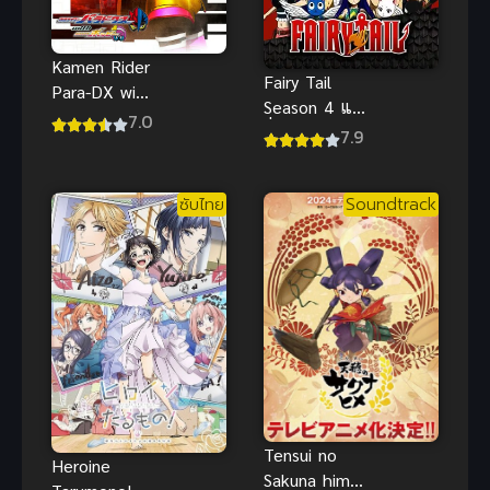
Kamen Rider
Fairy Tail
Para-DX with
Season 4 แฟ
Poppy มาสค์
7.0
รี่เทล ศึกจอม
7.9
ไรเดอร์เอ็กเซด
เวทอภินิหาร
ไตรโลจี้ พารา
ภาค 4
ดอกซ์ และ ป๊
ซับไทย
Soundtrack
อบปี้ ซับไทย
Tensui no
Heroine
Sakuna hime