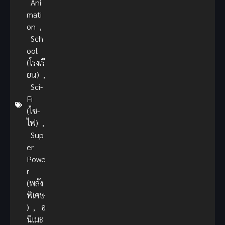
Ani
mati
on
,
Sch
ool
(โรงเรี
ยน)
,
Sci-
Fi
(ไซ-
ไฟ)
,
Sup
er
Powe
r
(พลัง
พิเศษ
)
,
อ
นิเมะ