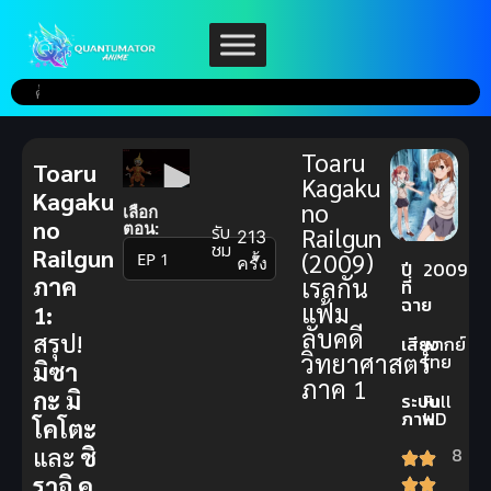
Toaru
Toaru
Kagaku
Kagaku
no
เลือก
no
ตอน:
รับ
Railgun
213
ชม
Railgun
(2009)
▼
ครั้ง
ปี
2009
ภาค
เรลกัน
ที่
ฉาย
แฟ้ม
1:
ลับคดี
สรุป!
เสียง
พากย์
วิทยาศาสตร์
ไทย
มิซา
ภาค 1
กะ มิ
ระบบ
Full
ภาพ
HD
โคโตะ
และ
ชิ
8
ราอิ คุ