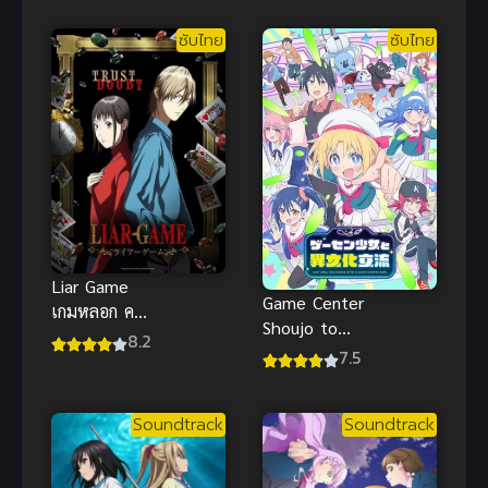
ของท่านหญิง
ซับไทย
ซับไทย
Liar Game
Game Center
เกมหลอก คน
Shoujo to
ลวง (ซับไทย)
8.2
Ibunka
7.5
Kouryuu แลก
เปลี่ยน
Soundtrack
Soundtrack
วัฒนธรรมกับ
สาวเกม
เซ็นเตอร์