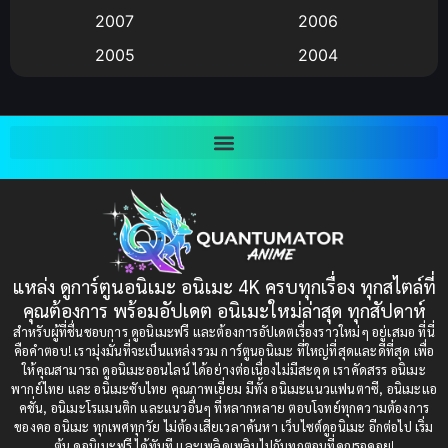
Big tits (นมใหญ่)
(19)
2007
2006
2005
2004
Bitch (ผู้หญิงร่าน)
(1)
2003
2002
Blackmail (ข่มขู่)
(1)
2001
2000
Blood
(1)
1999
1998
1997
1996
Bondage (ทาส)
(1)
1993
1992
boys love
(1)
1991
1990
แหล่ง ดูการ์ตูนอนิเมะ อนิเมะ 4K ครบทุกเรื่อง ทุกสไตล์ที่
Censored (เซ็นเซอร์)
1989
(19)
1988
คุณต้องการ พร้อมอัปเดต อนิเมะใหม่ล่าสุด ทุกสัปดาห์
1987
1985
สำหรับผู้ที่ชื่นชอบการ ดูอนิเมะฟรี และต้องการอัปเดตเรื่องราวใหม่ๆ อยู่เสมอ ที่นี่
Comedy (ตลก)
(235)
คือคำตอบ! เรามุ่งมั่นที่จะเป็นแหล่งรวม การ์ตูนอนิเมะ ที่ใหญ่ที่สุดและดีที่สุด เพื่อ
1984
1983
ให้คุณสามารถ ดูอนิเมะออนไลน์ ได้อย่างต่อเนื่องไม่มีสะดุด เราคัดสรร อนิเมะ
Comedy (ตลก)
(85)
พากย์ไทย และ อนิเมะซับไทย คุณภาพเยี่ยม มีทั้ง อนิเมะแนวแฟนตาซี, อนิเมะแอ
1982
1981
คชั่น, อนิเมะโรแมนติก และแนวอื่นๆ ที่หลากหลาย ตอบโจทย์ทุกความต้องการ
ของคอ อนิเมะ ทุกเพศทุกวัย ไม่ต้องเสียเวลาค้นหา เว็บไซต์ดูอนิเมะ อีกต่อไป เริ่ม
1980
1979
Comic Book การ์ตูน
(1)
ต้น ดูอนิเมะฟรี ได้ทันที และเพลิดเพลินไปกับทุกตอนที่คุณรอคอย!