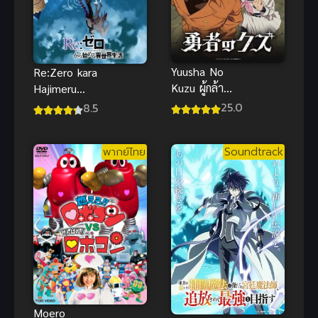
Yuusha No
Re:Zero kara
Kuzu ผู้กล้า
Hajimeru
สวะ ซับไทย
Isekai
25.0
8.5
Seikatsu
Season 3
พากย์ไทย
Soundtrack
รีเซ็ตชีวิต ฝ่า
วิกฤตต่างโลก
ภาค 3
Moero