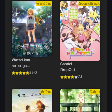
พากย์ไทย
Soundtrack
Watari-kun
Gabriel
no xx ga
DropOut
Houkai
25.0
7.1
Sunzen
ซับไทย
ซับไทย