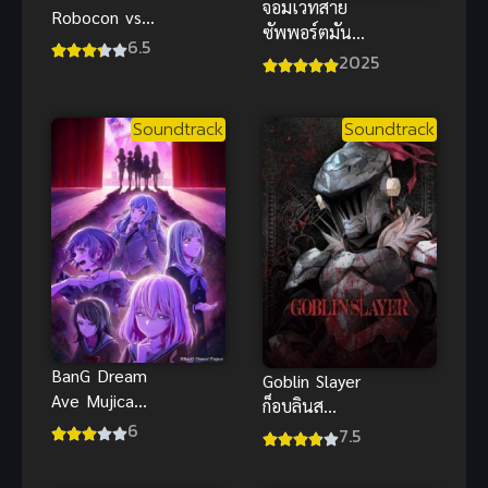
จอมเวทสาย
Robocon vs
ซัพพอร์ตมัน
Ganbare
6.5
ไม่รุ่ง ภาค 1
2025
พากย์ไทย อนิ
เมะหุ่นยนต์
คลาสสิกต่อสู้
Soundtrack
Soundtrack
เดือด
BanG Dream
Goblin Slayer
Ave Mujica
ก็อบลินส
(2025)
6
เลเยอร์
7.5