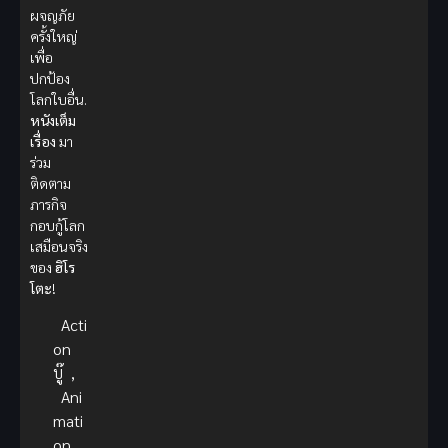
ผจญภัย
ครั้งใหญ่
เพื่อ
ปกป้อง
โลกใบอื่น.
หนังเต็ม
เรื่อง
มา
ร่วม
ติดตาม
ภารกิจ
กอบกู้โลก
เสมือนจริง
ของ
ฮิโร
โตะ
!
Acti
on
บู๊
,
Ani
mati
on
,