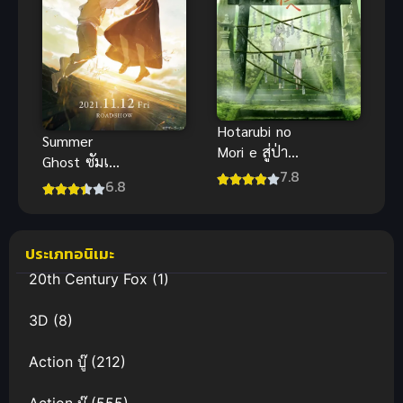
Hotarubi no
Summer
Mori e สู่ป่า
Ghost ซัมเม
แห่งแสง
7.8
อร์โกสท์ พบ
6.8
หิ่งห้อย
รักผีสาวใน
(Movie) ซับ
หน้าร้อน ซับ
ไทย
ไทย
ประเภทอนิเมะ
20th Century Fox
(1)
3D
(8)
Action บู๊
(212)
Action บู๊
(555)