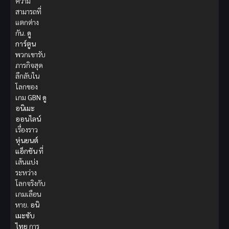
ความ
สามารถที่
แตกต่าง
กัน.
ดู
การ์ตูน
พวกเขารับ
ภารกิจสุด
ลึกลับใน
โลกของ
เกม
GBN
ดู
อนิเมะ
ออนไลน์
เรื่องราว
หุ่นยนต์
แอ็กชัน
ที่
เส้นแบ่ง
ระหว่าง
โลกจริงกับ
เกมเลือน
หาย.
อนิ
เมะซับ
ไทย
การ