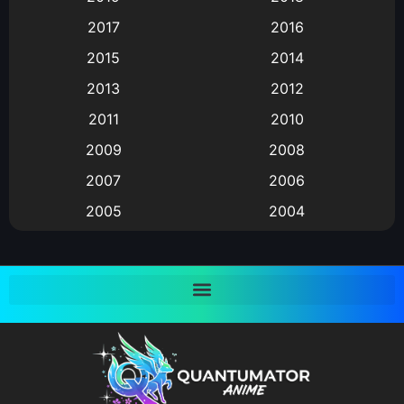
Animation แอนิเมชั่น
(1)
2017
2016
Animation แอนิเมชัน
(19)
2015
2014
2013
2012
anime
(9)
2011
2010
Anime อนิเมะ
(112)
2009
2008
Big tits (นมใหญ่)
(19)
2007
2006
2005
2004
Bitch (ผู้หญิงร่าน)
(1)
2003
2002
Blackmail (ข่มขู่)
(1)
2001
2000
Blood
(1)
1999
1998
1997
1996
Bondage (ทาส)
(1)
1993
1992
boys love
(1)
1991
1990