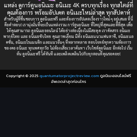
แหล่ง ดูการ์ตูนอนิเมะ อนิเมะ 4K ครบทุกเรื่อง ทุกสไตล์ที่
Censored (เซ็นเซอร์)
1989
(19)
1988
คุณต้องการ พร้อมอัปเดต อนิเมะใหม่ล่าสุด ทุกสัปดาห์
1987
1985
สำหรับผู้ที่ชื่นชอบการ ดูอนิเมะฟรี และต้องการอัปเดตเรื่องราวใหม่ๆ อยู่เสมอ ที่นี่
Comedy (ตลก)
(235)
คือคำตอบ! เรามุ่งมั่นที่จะเป็นแหล่งรวม การ์ตูนอนิเมะ ที่ใหญ่ที่สุดและดีที่สุด เพื่อ
1984
1983
ให้คุณสามารถ ดูอนิเมะออนไลน์ ได้อย่างต่อเนื่องไม่มีสะดุด เราคัดสรร อนิเมะ
Comedy (ตลก)
(85)
พากย์ไทย และ อนิเมะซับไทย คุณภาพเยี่ยม มีทั้ง อนิเมะแนวแฟนตาซี, อนิเมะแอ
1982
1981
คชั่น, อนิเมะโรแมนติก และแนวอื่นๆ ที่หลากหลาย ตอบโจทย์ทุกความต้องการ
ของคอ อนิเมะ ทุกเพศทุกวัย ไม่ต้องเสียเวลาค้นหา เว็บไซต์ดูอนิเมะ อีกต่อไป เริ่ม
1980
1979
Comic Book การ์ตูน
(1)
ต้น ดูอนิเมะฟรี ได้ทันที และเพลิดเพลินไปกับทุกตอนที่คุณรอคอย!
1977
1972
Coming of Age ก้าวพ้นวัย
(7)
Copyright © 2025
quantumatorprojectreview.com
ดูอนิเมะออนไลน์ฟรี
Coming-of-Age ก้าวผ่านวัย
(6)
อัพเดตล่าสุดก่อนใคร
Creampie (หลั่งใน)
(19)
Crime
(8)
Crime อาชญากรรม
(10)
Cultivation
(33)