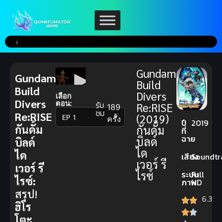
Gundam
Gundam
Build
Build
Divers
เลือก
Divers
ตอน:
รับ
Re:RISE
189
ชม
Re:RISE
(2019)
▼
ครั้ง
ปี
2019
กันดั้ม
กันดั้ม
ที่
ฉาย
บิลด์
บิลด์
ได
ได
เสียง
Soundtr
เวอร์ รี
เวอร์ รี
ไรซ์
ระบบ
Full
ไรซ์:
ภาพ
HD
สรุป!
6.3
ฮิโร
โตะ