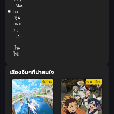
Mec
ha
(หุ่น
ยนต์
)
,
Sci-
Fi
(ไซ-
ไฟ)
เรื่องอื่นๆที่น่าสนใจ
ซับไทย
พากย์ไทย