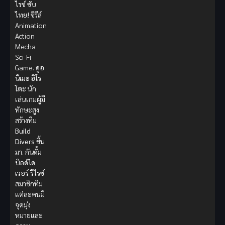
ไรซ์ ซับ
ไทย!
ซีรีส์
Animation
Action
Mecha
Sci-Fi
Game.
ดูอ
นิเมะ
ฮิโร
โตะ
นัก
เล่นเกมผู้มี
ทักษะสูง
สร้างทีม
Build
Divers
ขึ้น
มา.
กันดั้ม
บิลด์ได
เวอร์ รีไรซ์
สมาชิกทีม
แต่ละคนมี
จุดมุ่ง
หมายและ